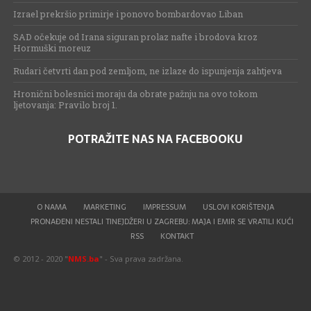
Izrael prekršio primirje i ponovo bombardovao Liban
SAD očekuje od Irana siguran prolaz nafte i brodova kroz
Hormuški moreuz
Rudari četvrti dan pod zemljom, ne izlaze do ispunjenja zahtjeva
Hronični bolesnici moraju da obrate pažnju na ovo tokom
ljetovanja: Pravilo broj 1.
POTRAŽITE NAS NA FACEBOOKU
O NAMA
MARKETING
IMPRESSUM
USLOVI KORIŠTENJA
PRONAĐENI NESTALI TINEJDŽERI U ZAGREBU: MAJA I EMIR SE VRATILI KUĆI
RSS
KONTAKT
© 2012 - 2020 "
NMS.ba
" - Sva prava zadržana.