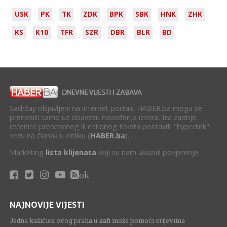
USK
PK
TK
ZDK
BPK
SBK
HNK
ZHK
KS
K10
TFR
SZR
DBR
BLR
BD
Sadržaji objavljeni na internet portalu HABER.ba mogu se
prenositi samo uz obavezu navođenja izvora. Iza zadnje
rečenice prenesenog ili citiranog teksta postaviti "hyperlink"
vezu na članak u obliku (
HABER.ba
).
Marketing
lista klijenata
koji su nam ukazali povjerenje.
ok
NAJNOVIJE VIJESTI
Jedna kašičica ovog praha u kafi može pomoći crijevima