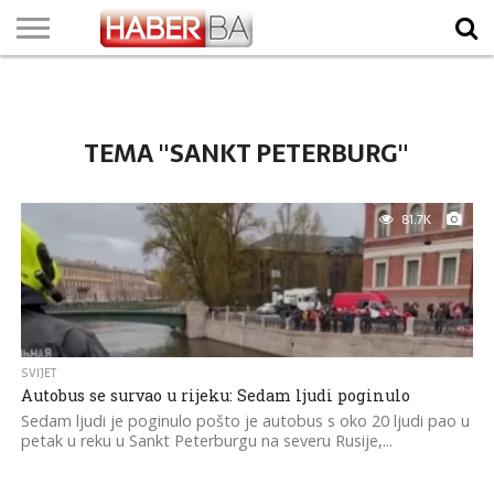
VIJESTI
BIZNIS
SPORT
SHOWBIZ
LIFESTYLE
SCI-
AUTO
ZANIMLJIVOSTI
FOTO
VIDEO
TV
VREMENSKA
STANJE NA
KURSNA
O
MARKETING
IMPRESSUM
KONTAKT
TECH
PROGRAM
PROGNOZA
PUTEVIMA
LISTA
NAMA
TEMA "SANKT PETERBURG"
81.7K
SVIJET
Autobus se survao u rijeku: Sedam ljudi poginulo
Sedam ljudi je poginulo pošto je autobus s oko 20 ljudi pao u
petak u reku u Sankt Peterburgu na severu Rusije,...