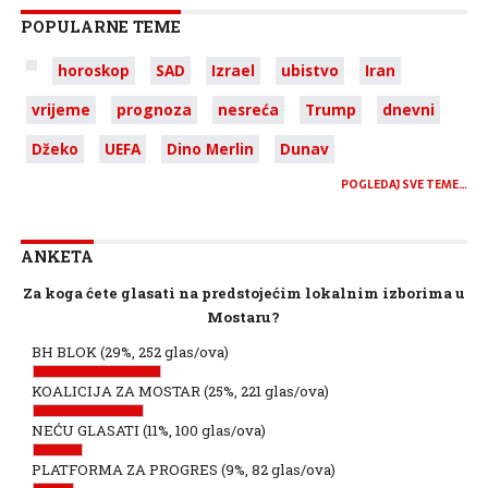
POPULARNE TEME
horoskop
SAD
Izrael
ubistvo
Iran
vrijeme
prognoza
nesreća
Trump
dnevni
Džeko
UEFA
Dino Merlin
Dunav
POGLEDAJ SVE TEME…
ANKETA
Za koga ćete glasati na predstojećim lokalnim izborima u
Mostaru?
BH BLOK
(29%, 252 glas/ova)
KOALICIJA ZA MOSTAR
(25%, 221 glas/ova)
NEĆU GLASATI
(11%, 100 glas/ova)
PLATFORMA ZA PROGRES
(9%, 82 glas/ova)