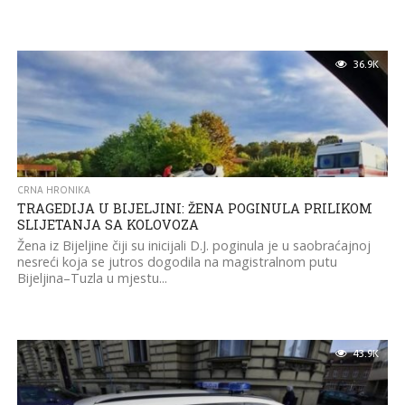
36.9K
CRNA HRONIKA
TRAGEDIJA U BIJELJINI: ŽENA POGINULA PRILIKOM
SLIJETANJA SA KOLOVOZA
Žena iz Bijeljine čiji su inicijali D.J. poginula je u saobraćajnoj
nesreći koja se jutros dogodila na magistralnom putu
Bijeljina–Tuzla u mjestu...
43.9K