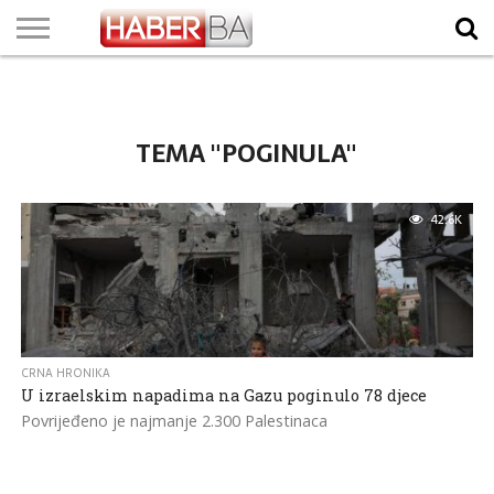
VIJESTI
BIZNIS
SPORT
SHOWBIZ
LIFESTYLE
SCI-
AUTO
ZANIMLJIVOSTI
FOTO
VIDEO
TV
VREMENSKA
STANJE NA
KURSNA
O
MARKETING
IMPRESSUM
KONTAKT
TECH
PROGRAM
PROGNOZA
PUTEVIMA
LISTA
NAMA
TEMA "POGINULA"
42.6K
CRNA HRONIKA
U izraelskim napadima na Gazu poginulo 78 djece
Povrijeđeno je najmanje 2.300 Palestinaca