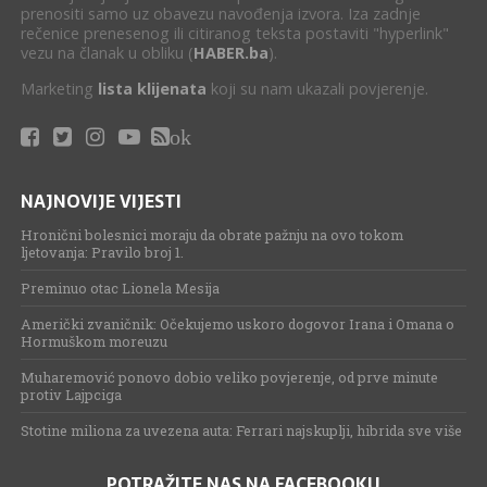
prenositi samo uz obavezu navođenja izvora. Iza zadnje
rečenice prenesenog ili citiranog teksta postaviti "hyperlink"
vezu na članak u obliku (
HABER.ba
).
Marketing
lista klijenata
koji su nam ukazali povjerenje.
ok
NAJNOVIJE VIJESTI
Hronični bolesnici moraju da obrate pažnju na ovo tokom
ljetovanja: Pravilo broj 1.
Preminuo otac Lionela Mesija
Američki zvaničnik: Očekujemo uskoro dogovor Irana i Omana o
Hormuškom moreuzu
Muharemović ponovo dobio veliko povjerenje, od prve minute
protiv Lajpciga
Stotine miliona za uvezena auta: Ferrari najskuplji, hibrida sve više
POTRAŽITE NAS NA FACEBOOKU