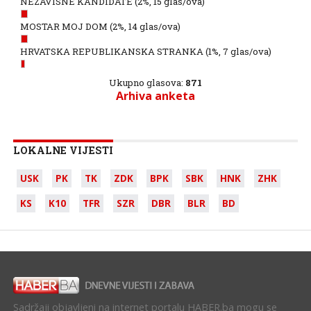
NEZAVISNE KANDIDATE
(2%, 15 glas/ova)
MOSTAR MOJ DOM
(2%, 14 glas/ova)
HRVATSKA REPUBLIKANSKA STRANKA
(1%, 7 glas/ova)
Ukupno glasova:
871
Arhiva anketa
LOKALNE VIJESTI
USK
PK
TK
ZDK
BPK
SBK
HNK
ZHK
KS
K10
TFR
SZR
DBR
BLR
BD
Sadržaji objavljeni na internet portalu HABER.ba mogu se