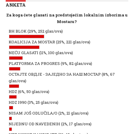
ANKETA
Za koga ćete glasati na predstojećim lokalnim izborima u
Mostaru?
BH BLOK
(29%, 252 glas/ova)
KOALICIJA ZA MOSTAR
(25%, 221 glas/ova)
NEĆU GLASATI
(11%, 100 glas/ova)
PLATFORMA ZA PROGRES
(9%, 82 glas/ova)
ОСТАЈТЕ ОВДЈЕ - ЗАЈЕДНО ЗА НАШ МОСТАР
(8%, 67
glas/ova)
HDZ
(6%, 50 glas/ova)
HDZ 1990
(3%, 25 glas/ova)
NISAM JOŠ ODLUČILA/O
(2%, 21 glas/ova)
NIJEDNU OD NAVEDENIH
(2%, 17 glas/ova)