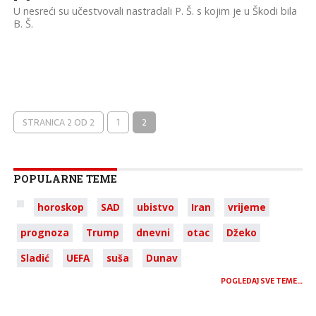
U nesreći su učestvovali nastradali P. Š. s kojim je u Škodi bila
B. Š.
STRANICA 2 OD 2
1
2
POPULARNE TEME
horoskop
SAD
ubistvo
Iran
vrijeme
prognoza
Trump
dnevni
otac
Džeko
Sladić
UEFA
suša
Dunav
POGLEDAJ SVE TEME…