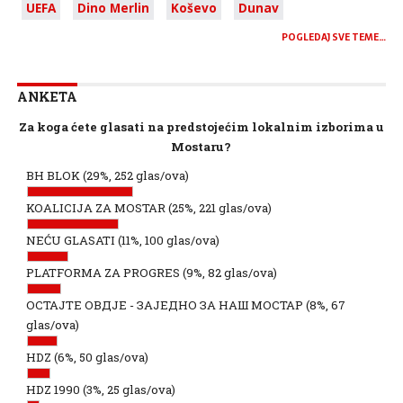
UEFA
Dino Merlin
Koševo
Dunav
POGLEDAJ SVE TEME…
ANKETA
Za koga ćete glasati na predstojećim lokalnim izborima u
Mostaru?
BH BLOK
(29%, 252 glas/ova)
KOALICIJA ZA MOSTAR
(25%, 221 glas/ova)
NEĆU GLASATI
(11%, 100 glas/ova)
PLATFORMA ZA PROGRES
(9%, 82 glas/ova)
ОСТАЈТЕ ОВДЈЕ - ЗАЈЕДНО ЗА НАШ МОСТАР
(8%, 67
glas/ova)
HDZ
(6%, 50 glas/ova)
HDZ 1990
(3%, 25 glas/ova)