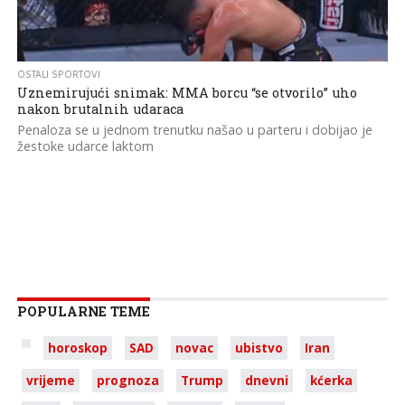
OSTALI SPORTOVI
Uznemirujući snimak: MMA borcu “se otvorilo” uho
nakon brutalnih udaraca
Penaloza se u jednom trenutku našao u parteru i dobijao je
žestoke udarce laktom
POPULARNE TEME
horoskop
SAD
novac
ubistvo
Iran
vrijeme
prognoza
Trump
dnevni
kćerka