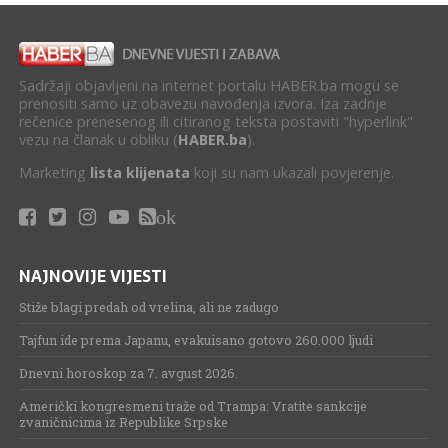
Sadržaji objavljeni na internet portalu HABER.ba mogu se
prenositi samo uz obavezu navođenja izvora. Iza zadnje
rečenice prenesenog ili citiranog teksta postaviti "hyperlink"
vezu na članak u obliku (
HABER.ba
).
Marketing
lista klijenata
koji su nam ukazali povjerenje.
ok
NAJNOVIJE VIJESTI
Stiže blagi predah od vrelina, ali ne zadugo
Tajfun ide prema Japanu, evakuisano gotovo 260.000 ljudi
Dnevni horoskop za 7. avgust 2026.
Američki kongresmeni traže od Trampa: Vratite sankcije
zvaničnicima iz Republike Srpske