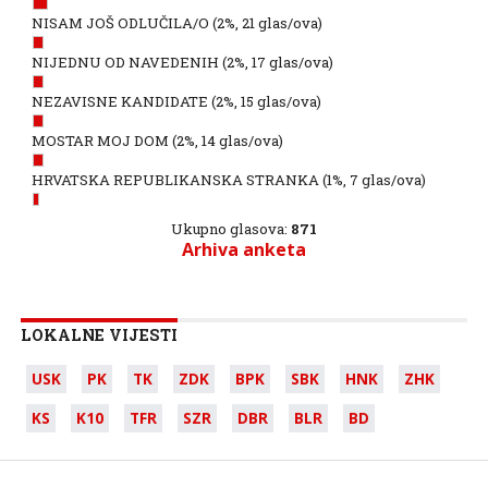
NISAM JOŠ ODLUČILA/O
(2%, 21 glas/ova)
NIJEDNU OD NAVEDENIH
(2%, 17 glas/ova)
NEZAVISNE KANDIDATE
(2%, 15 glas/ova)
MOSTAR MOJ DOM
(2%, 14 glas/ova)
HRVATSKA REPUBLIKANSKA STRANKA
(1%, 7 glas/ova)
Ukupno glasova:
871
Arhiva anketa
LOKALNE VIJESTI
USK
PK
TK
ZDK
BPK
SBK
HNK
ZHK
KS
K10
TFR
SZR
DBR
BLR
BD