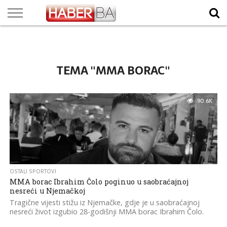
VIJESTI
BIZNIS
SPORT
SHOWBIZ
LIFESTYLE
SCI-
AUTO
ZANIMLJIVOSTI
FOTO
VIDEO
TV
VREMENSKA
STANJE NA
KURSNA
O
MARKETING
IMPRESSUM
KONTAKT
TECH
PROGRAM
PROGNOZA
PUTEVIMA
LISTA
NAMA
TEMA "MMA BORAC"
90.6K
OSTALI SPORTOVI
MMA borac Ibrahim Čolo poginuo u saobraćajnoj
nesreći u Njemačkoj
Tragične vijesti stižu iz Njemačke, gdje je u saobraćajnoj
nesreći život izgubio 28-godišnji MMA borac Ibrahim Čolo.