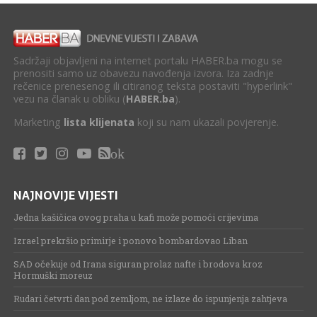
Sadržaji objavljeni na internet portalu HABER.ba mogu se
prenositi samo uz obavezu navođenja izvora. Iza zadnje
rečenice prenesenog ili citiranog teksta postaviti "hyperlink"
vezu na članak u obliku (
HABER.ba
).
Marketing
lista klijenata
koji su nam ukazali povjerenje.
ok
NAJNOVIJE VIJESTI
Jedna kašičica ovog praha u kafi može pomoći crijevima
Izrael prekršio primirje i ponovo bombardovao Liban
SAD očekuje od Irana siguran prolaz nafte i brodova kroz
Hormuški moreuz
Rudari četvrti dan pod zemljom, ne izlaze do ispunjenja zahtjeva