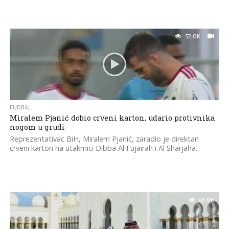
52.0K
FUDBAL
Miralem Pjanić dobio crveni karton, udario protivnika
nogom u grudi
Reprezentativac BiH, Miralem Pjanić, zaradio je direktan
crveni karton na utakmici Dibba Al Fujairah i Al Sharjaha.
43.0K