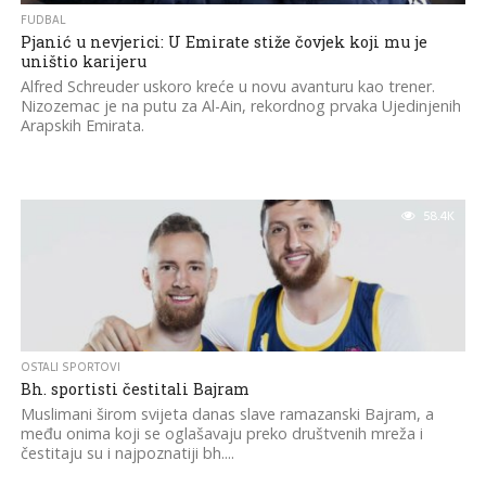
FUDBAL
Pjanić u nevjerici: U Emirate stiže čovjek koji mu je
uništio karijeru
Alfred Schreuder uskoro kreće u novu avanturu kao trener.
Nizozemac je na putu za Al-Ain, rekordnog prvaka Ujedinjenih
Arapskih Emirata.
58.4K
OSTALI SPORTOVI
Bh. sportisti čestitali Bajram
Muslimani širom svijeta danas slave ramazanski Bajram, a
među onima koji se oglašavaju preko društvenih mreža i
čestitaju su i najpoznatiji bh....