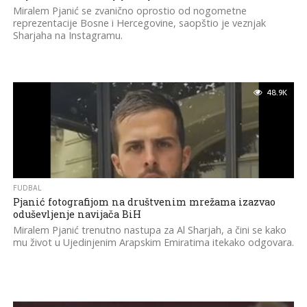
Miralem Pjanić se zvanično oprostio od nogometne
reprezentacije Bosne i Hercegovine, saopštio je veznjak
Sharjaha na Instagramu.
48.9K
FUDBAL
Pjanić fotografijom na društvenim mrežama izazvao
oduševljenje navijača BiH
Miralem Pjanić trenutno nastupa za Al Sharjah, a čini se kako
mu život u Ujedinjenim Arapskim Emiratima itekako odgovara.