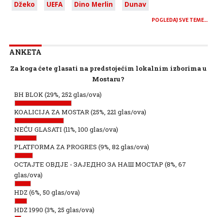
Džeko
UEFA
Dino Merlin
Dunav
POGLEDAJ SVE TEME…
ANKETA
Za koga ćete glasati na predstojećim lokalnim izborima u
Mostaru?
BH BLOK
(29%, 252 glas/ova)
KOALICIJA ZA MOSTAR
(25%, 221 glas/ova)
NEĆU GLASATI
(11%, 100 glas/ova)
PLATFORMA ZA PROGRES
(9%, 82 glas/ova)
ОСТАЈТЕ ОВДЈЕ - ЗАЈЕДНО ЗА НАШ МОСТАР
(8%, 67
glas/ova)
HDZ
(6%, 50 glas/ova)
HDZ 1990
(3%, 25 glas/ova)