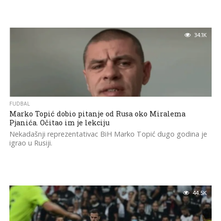
34.1K
FUDBAL
Marko Topić dobio pitanje od Rusa oko Miralema
Pjanića. Očitao im je lekciju
Nekadašnji reprezentativac BiH Marko Topić dugo godina je
igrao u Rusiji.
44.5K