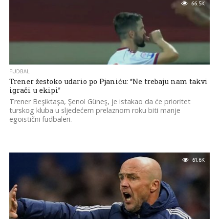
66.5K
FUDBAL
Trener žestoko udario po Pjaniću: “Ne trebaju nam takvi
igrači u ekipi”
Trener Beşiktaşa, Şenol Güneş, je istakao da će prioritet
turskog kluba u sljedećem prelaznom roku biti manje
egoistični fudbaleri.
61.6K