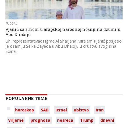
FUDBAL
Pjanić sa sinom u arapskoj narodnoj nošnji na džumi u
Abu Dhabiju
Bh. reprezentativac i igrač Al Sharjaha Miralem Pjanić posjetio
je džamiju Šeika Zayeda u Abu Dhabiju u društvu svog sina
Edina.
POPULARNE TEME
horoskop
SAD
Izrael
ubistvo
Iran
vrijeme
prognoza
nesreća
Trump
dnevni