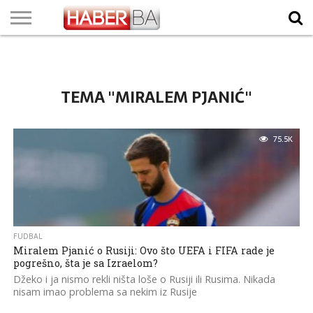
VIJESTI
BIZNIS
SPORT
SHOWBIZ
LIFESTYLE
SCI-
AUTO
ZANIMLJIVOSTI
FOTO
VIDEO
TV
VREMENSKA
STANJE NA
KURSNA
O
MARKETING
IMPRESSUM
KONTAKT
TECH
PROGRAM
PROGNOZA
PUTEVIMA
LISTA
NAMA
TEMA "MIRALEM PJANIĆ"
75.5K
FUDBAL
Miralem Pjanić o Rusiji: Ovo što UEFA i FIFA rade je
pogrešno, šta je sa Izraelom?
Džeko i ja nismo rekli ništa loše o Rusiji ili Rusima. Nikada
nisam imao problema sa nekim iz Rusije