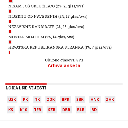
NISAM JOŠ ODLUČILA/O
(2%, 21 glas/ova)
NIJEDNU OD NAVEDENIH
(2%, 17 glas/ova)
NEZAVISNE KANDIDATE
(2%, 15 glas/ova)
MOSTAR MOJ DOM
(2%, 14 glas/ova)
HRVATSKA REPUBLIKANSKA STRANKA
(1%, 7 glas/ova)
Ukupno glasova:
871
Arhiva anketa
LOKALNE VIJESTI
USK
PK
TK
ZDK
BPK
SBK
HNK
ZHK
KS
K10
TFR
SZR
DBR
BLR
BD