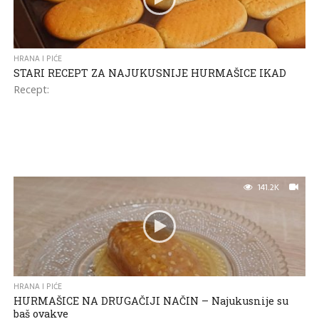
HRANA I PIĆE
STARI RECEPT ZA NAJUKUSNIJE HURMAŠICE IKAD
Recept:
141.2K
HRANA I PIĆE
HURMAŠICE NA DRUGAČIJI NAČIN – Najukusnije su
baš ovakve