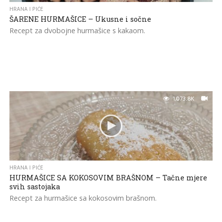
HRANA I PIĆE
ŠARENE HURMAŠICE – Ukusne i sočne
Recept za dvobojne hurmašice s kakaom.
1,073.8K
HRANA I PIĆE
HURMAŠICE SA KOKOSOVIM BRAŠNOM – Tačne mjere
svih sastojaka
Recept za hurmašice sa kokosovim brašnom.