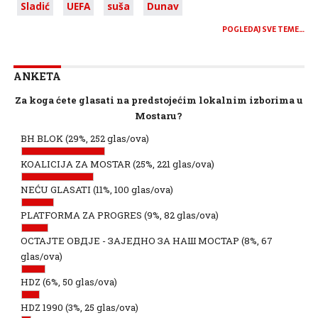
Sladić
UEFA
suša
Dunav
POGLEDAJ SVE TEME…
ANKETA
Za koga ćete glasati na predstojećim lokalnim izborima u
Mostaru?
BH BLOK
(29%, 252 glas/ova)
KOALICIJA ZA MOSTAR
(25%, 221 glas/ova)
NEĆU GLASATI
(11%, 100 glas/ova)
PLATFORMA ZA PROGRES
(9%, 82 glas/ova)
ОСТАЈТЕ ОВДЈЕ - ЗАЈЕДНО ЗА НАШ МОСТАР
(8%, 67
glas/ova)
HDZ
(6%, 50 glas/ova)
HDZ 1990
(3%, 25 glas/ova)