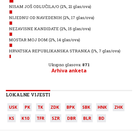
NISAM JOŠ ODLUČILA/O
(2%, 21 glas/ova)
NIJEDNU OD NAVEDENIH
(2%, 17 glas/ova)
NEZAVISNE KANDIDATE
(2%, 15 glas/ova)
MOSTAR MOJ DOM
(2%, 14 glas/ova)
HRVATSKA REPUBLIKANSKA STRANKA
(1%, 7 glas/ova)
Ukupno glasova:
871
Arhiva anketa
LOKALNE VIJESTI
USK
PK
TK
ZDK
BPK
SBK
HNK
ZHK
KS
K10
TFR
SZR
DBR
BLR
BD