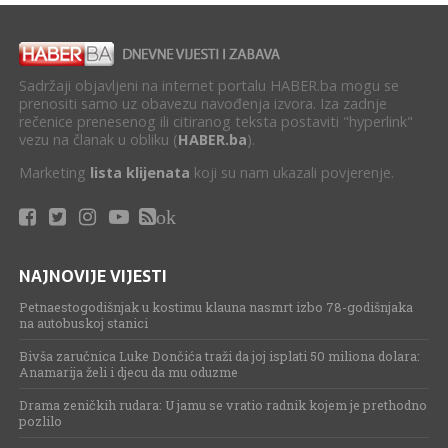
Sadržaji objavljeni na internet portalu HABER.ba mogu se
prenositi samo uz obavezu navođenja izvora. Iza zadnje
rečenice prenesenog ili citiranog teksta postaviti "hyperlink"
vezu na članak u obliku (
HABER.ba
).
Marketing
lista klijenata
koji su nam ukazali povjerenje.
ok
NAJNOVIJE VIJESTI
Petnaestogodišnjak u kostimu klauna nasmrt izbo 78-godišnjaka
na autobuskoj stanici
Bivša zaručnica Luke Dončića traži da joj isplati 50 miliona dolara:
Anamarija želi i djecu da mu oduzme
Drama zeničkih rudara: U jamu se vratio radnik kojem je prethodno
pozlilo