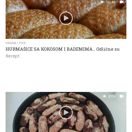
312.4K
HRANA I PIĆE
HURMAŠICE SA KOKOSOM I BADEMIMA… Odlične su
Recept:
87.1K