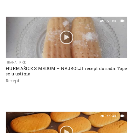
779.0K
HRANA I PIĆE
HURMAŠICE S MEDOM – NAJBOLJI recept do sada: Tope
se u ustima
Recept:
273.4K