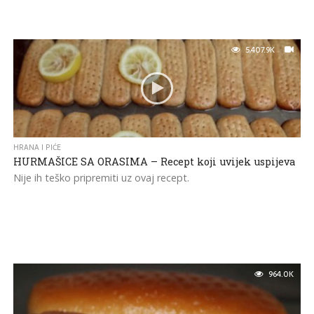
5,407.9K
HRANA I PIĆE
HURMAŠICE SA ORASIMA – Recept koji uvijek uspijeva
Nije ih teško pripremiti uz ovaj recept.
964.0K