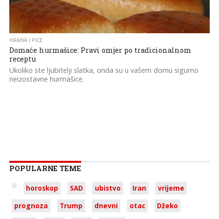
HRANA I PIĆE
Domaće hurmašice: Pravi omjer po tradicionalnom
receptu
Ukoliko ste ljubitelji slatka, onda su u vašem domu sigurno
neizostavne hurmašice.
POPULARNE TEME
horoskop
SAD
ubistvo
Iran
vrijeme
prognoza
Trump
dnevni
otac
Džeko