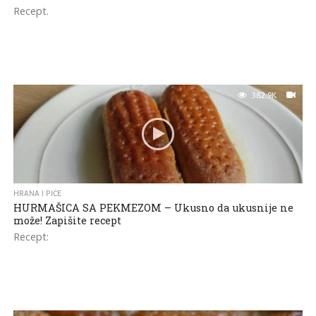
Recept.
382.9K
HRANA I PIĆE
HURMAŠICA SA PEKMEZOM – Ukusno da ukusnije ne
može! Zapišite recept
Recept: