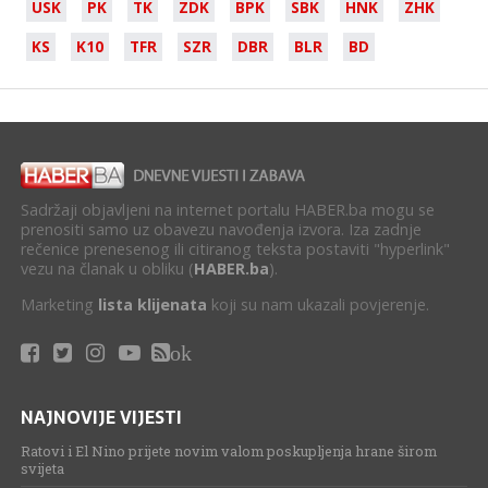
USK
PK
TK
ZDK
BPK
SBK
HNK
ZHK
KS
K10
TFR
SZR
DBR
BLR
BD
Sadržaji objavljeni na internet portalu HABER.ba mogu se
prenositi samo uz obavezu navođenja izvora. Iza zadnje
rečenice prenesenog ili citiranog teksta postaviti "hyperlink"
vezu na članak u obliku (
HABER.ba
).
Marketing
lista klijenata
koji su nam ukazali povjerenje.
ok
NAJNOVIJE VIJESTI
Ratovi i El Nino prijete novim valom poskupljenja hrane širom
svijeta