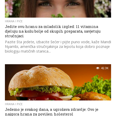
HRANA I PIĆE
Jedite ovu hranu za mladolik izgled: 11 vitamina
djeluju na kožu bolje od skupih preparata, savjetuju
stručnjaci
Pazite šta jedete, izbacite šećer i pijte puno vode, kaže Mandi
Nyambi, američka stručnjakinja za lepotu koja dobro poznaje
biologiju matičnih stanica...
42.3K
HRANA I PIĆE
Jedemo je svakog dana, a ugrožava zdravlje: Ovo je
najgora hrana za povišen holesterol