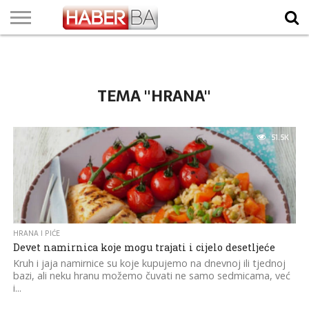
VIJESTI
BIZNIS
SPORT
SHOWBIZ
LIFESTYLE
SCI-
AUTO
ZANIMLJIVOSTI
FOTO
VIDEO
TV
VREMENSKA
STANJE NA
KURSNA
O
MARKETING
IMPRESSUM
KONTAKT
TECH
PROGRAM
PROGNOZA
PUTEVIMA
LISTA
NAMA
TEMA "HRANA"
51.5K
HRANA I PIĆE
Devet namirnica koje mogu trajati i cijelo desetljeće
Kruh i jaja namirnice su koje kupujemo na dnevnoj ili tjednoj
bazi, ali neku hranu možemo čuvati ne samo sedmicama, već
i...