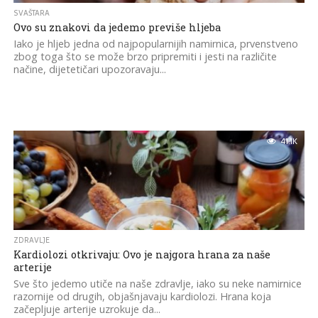
SVAŠTARA
Ovo su znakovi da jedemo previše hljeba
Iako je hljeb jedna od najpopularnijih namirnica, prvenstveno
zbog toga što se može brzo pripremiti i jesti na različite
načine, dijetetičari upozoravaju...
41.1K
ZDRAVLJE
Kardiolozi otkrivaju: Ovo je najgora hrana za naše
arterije
Sve što jedemo utiče na naše zdravlje, iako su neke namirnice
razornije od drugih, objašnjavaju kardiolozi. Hrana koja
začepljuje arterije uzrokuje da...