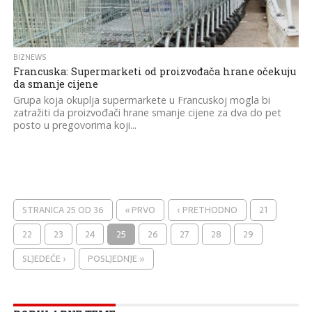
BIZNEWS
Francuska: Supermarketi od proizvođača hrane očekuju
da smanje cijene
Grupa koja okuplja supermarkete u Francuskoj mogla bi
zatražiti da proizvođači hrane smanje cijene za dva do pet
posto u pregovorima koji...
STRANICA 25 OD 36
« PRVO
‹ PRETHODNO
21
22
23
24
25
26
27
28
29
SLJEDEĆE ›
POSLJEDNJE »