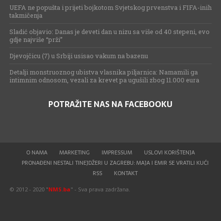
UEFA ne popušta i prijeti bojkotom Svjetskog prvenstva i FIFA-inih
takmičenja
Sladić objavio: Danas je deveti dan u nizu sa više od 40 stepeni, evo
gdje najviše “prži”
Djevojčicu (7) u Srbiji usisao vakum na bazenu
Detalji monstruoznog ubistva vlasnika piljarnica: Namamili ga
intimnim odnosom, vezali za krevet pa ugušili zbog 11.000 eura
POTRAŽITE NAS NA FACEBOOKU
O NAMA
MARKETING
IMPRESSUM
USLOVI KORIŠTENJA
PRONAĐENI NESTALI TINEJDŽERI U ZAGREBU: MAJA I EMIR SE VRATILI KUĆI
RSS
KONTAKT
© 2012 - 2020 "
NMS.ba
" - Sva prava zadržana.