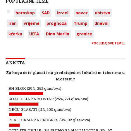
POPULARNE TEME
horoskop
SAD
Izrael
novac
ubistvo
Iran
vrijeme
prognoza
Trump
dnevni
kćerka
UEFA
Dino Merlin
granice
POGLEDAJ SVE TEME…
ANKETA
Za koga ćete glasati na predstojećim lokalnim izborima u
Mostaru?
BH BLOK
(29%, 252 glas/ova)
KOALICIJA ZA MOSTAR
(25%, 221 glas/ova)
NEĆU GLASATI
(11%, 100 glas/ova)
PLATFORMA ZA PROGRES
(9%, 82 glas/ova)
ОСТАЈТЕ ОВДЈЕ - ЗАЈЕДНО ЗА НАШ МОСТАР
(8%, 67