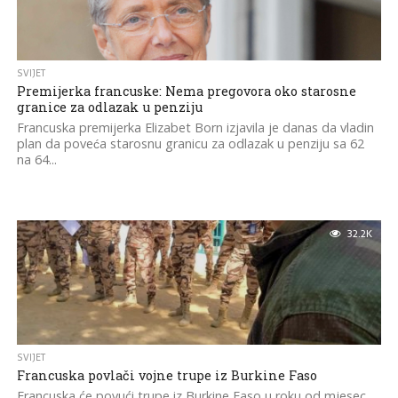
SVIJET
Premijerka francuske: Nema pregovora oko starosne
granice za odlazak u penziju
Francuska premijerka Elizabet Born izjavila je danas da vladin
plan da poveća starosnu granicu za odlazak u penziju sa 62
na 64...
32.2K
SVIJET
Francuska povlači vojne trupe iz Burkine Faso
Francuska će povući trupe iz Burkine Faso u roku od mjesec