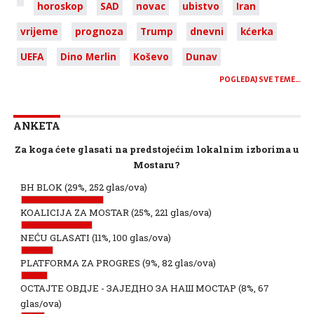
horoskop
SAD
novac
ubistvo
Iran
vrijeme
prognoza
Trump
dnevni
kćerka
UEFA
Dino Merlin
Koševo
Dunav
POGLEDAJ SVE TEME…
ANKETA
Za koga ćete glasati na predstojećim lokalnim izborima u
Mostaru?
BH BLOK
(29%, 252 glas/ova)
KOALICIJA ZA MOSTAR
(25%, 221 glas/ova)
NEĆU GLASATI
(11%, 100 glas/ova)
PLATFORMA ZA PROGRES
(9%, 82 glas/ova)
ОСТАЈТЕ ОВДЈЕ - ЗАЈЕДНО ЗА НАШ МОСТАР
(8%, 67
glas/ova)