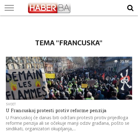
VIJESTI
BIZNIS
SPORT
SHOWBIZ
LIFESTYLE
SCI-
AUTO
ZANIMLJIVOSTI
FOTO
VIDEO
TV
VREMENSKA
STANJE NA
KURSNA
O
MARKETING
IMPRESSUM
KONTAKT
TECH
PROGRAM
PROGNOZA
PUTEVIMA
LISTA
NAMA
TEMA "FRANCUSKA"
35.8K
SVIJET
U Francuskoj protesti protiv reforme penzija
U Francuskoj će danas biti održani protesti protiv prijedloga
reforme penzija ali se očekuje manji odziv građana, pošto se
sindikati, organizatori okupljanja,...