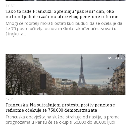
SVIJET
Tako to rade Francuzi: Spremaju “pakleni” dan, oko
milion ljudi će izaći na ulice zbog penzione reforme
Mnogi će roditelji morati ostati kući budući da se očekuje da
će 70 posto učitelja osnovnih škola također učestvovati u
štrajku, a...
34.0K
SVIJET
Francuska: Na sutrašnjem protestu protiv penzione
refiorme očekuje se 750.000 demonstranata
Francuska obavještajna služba strahuje od nasilja, a prema
prognozama u Parizu će se okupiti 50.000 do 80.000 ljudi