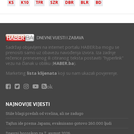
KS
K10
TFR
SZR
DBR
BLR
BD
Sadržaji objavljeni na internet portalu HABER.ba mogu se
prenositi samo uz obavezu navođenja izvora. Iza zadnje
rečenice prenesenog ili citiranog teksta postaviti "hyperlink"
vezu na članak u obliku (
HABER.ba
).
Marketing
lista klijenata
koji su nam ukazali povjerenje.
ok
NAJNOVIJE VIJESTI
Stiže blagi predah od vrelina, ali ne zadugo
Tajfun ide prema Japanu, evakuisano gotovo 260.000 ljudi
Dnevni horoskop za 7. avgust 2026.