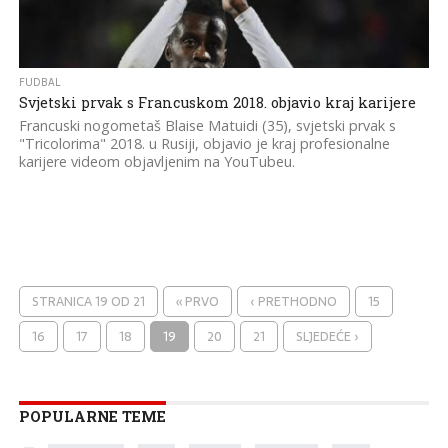
FUDBAL
Svjetski prvak s Francuskom 2018. objavio kraj karijere
Francuski nogometaš Blaise Matuidi (35), svjetski prvak s
"Tricolorima" 2018. u Rusiji, objavio je kraj profesionalne
karijere videom objavljenim na YouTubeu.
STRANICA 19 OD 21
« PRVO
‹ PRETHODNO
15
16
17
18
19
20
21
SLJEDEĆE ›
POPULARNE TEME