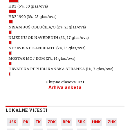
HDZ
(6%, 50 glas/ova)
HDZ 1990
(3%, 25 glas/ova)
NISAM JOŠ ODLUČILA/O
(2%, 21 glas/ova)
NIJEDNU OD NAVEDENIH
(2%, 17 glas/ova)
NEZAVISNE KANDIDATE
(2%, 15 glas/ova)
MOSTAR MOJ DOM
(2%, 14 glas/ova)
HRVATSKA REPUBLIKANSKA STRANKA
(1%, 7 glas/ova)
Ukupno glasova:
871
Arhiva anketa
LOKALNE VIJESTI
USK
PK
TK
ZDK
BPK
SBK
HNK
ZHK