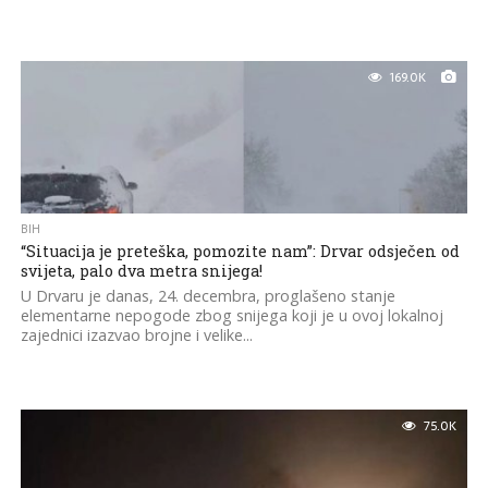
169.0K
BIH
“Situacija je preteška, pomozite nam”: Drvar odsječen od
svijeta, palo dva metra snijega!
U Drvaru je danas, 24. decembra, proglašeno stanje
elementarne nepogode zbog snijega koji je u ovoj lokalnoj
zajednici izazvao brojne i velike...
75.0K