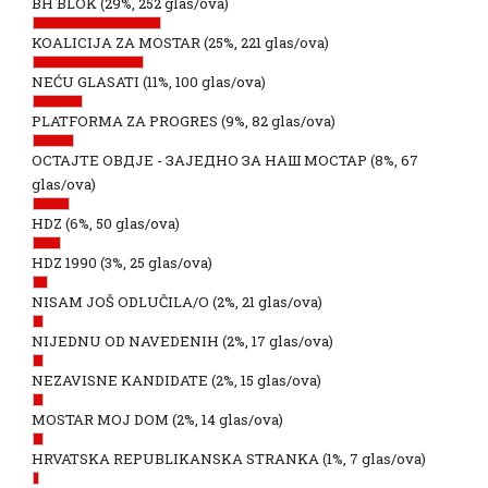
BH BLOK
(29%, 252 glas/ova)
KOALICIJA ZA MOSTAR
(25%, 221 glas/ova)
NEĆU GLASATI
(11%, 100 glas/ova)
PLATFORMA ZA PROGRES
(9%, 82 glas/ova)
ОСТАЈТЕ ОВДЈЕ - ЗАЈЕДНО ЗА НАШ МОСТАР
(8%, 67
glas/ova)
HDZ
(6%, 50 glas/ova)
HDZ 1990
(3%, 25 glas/ova)
NISAM JOŠ ODLUČILA/O
(2%, 21 glas/ova)
NIJEDNU OD NAVEDENIH
(2%, 17 glas/ova)
NEZAVISNE KANDIDATE
(2%, 15 glas/ova)
MOSTAR MOJ DOM
(2%, 14 glas/ova)
HRVATSKA REPUBLIKANSKA STRANKA
(1%, 7 glas/ova)