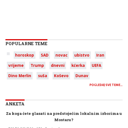
POPULARNE TEME
horoskop
SAD
novac
ubistvo
Iran
vrijeme
Trump
dnevni
kćerka
UEFA
Dino Merlin
suša
Koševo
Dunav
POGLEDAJ SVE TEME…
ANKETA
Za koga ćete glasati na predstojećim lokalnim izborima u
Mostaru?