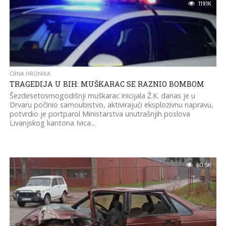
119.1K
CRNA HRONIKA
TRAGEDIJA U BIH: MUŠKARAC SE RAZNIO BOMBOM
Šezdesetosmogodišnji muškarac inicijala Ž.K. danas je u
Drvaru počinio samoubistvo, aktivirajući eksplozivnu napravu,
potvrdio je portparol Ministarstva unutrašnjih poslova
Livanjskog kantona Ivica...
60.5K