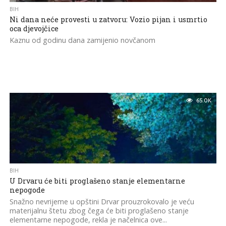
BIH
Ni dana neće provesti u zatvoru: Vozio pijan i usmrtio
oca djevojčice
Kaznu od godinu dana zamijenio novčanom
65.0K
BIH
U Drvaru će biti proglašeno stanje elementarne
nepogode
Snažno nevrijeme u opštini Drvar prouzrokovalo je veću
materijalnu štetu zbog čega će biti proglašeno stanje
elementarne nepogode, rekla je načelnica ove...