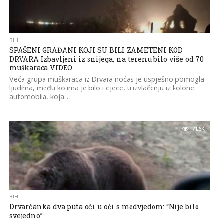
BIH
SPAŠENI GRAĐANI KOJI SU BILI ZAMETENI KOD
DRVARA Izbavljeni iz snijega, na terenu bilo više od 70
muškaraca VIDEO
Veća grupa muškaraca iz Drvara noćas je uspješno pomogla
ljudima, među kojima je bilo i djece, u izvlačenju iz kolone
automobila, koja...
71.6K
BIH
Drvarčanka dva puta oči u oči s medvjedom: “Nije bilo
svejedno”