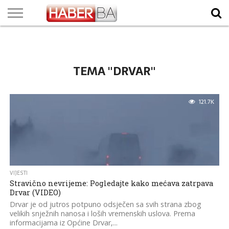
VIJESTI
BIZNIS
SPORT
SHOWBIZ
LIFESTYLE
SCI-
AUTO
ZANIMLJIVOSTI
FOTO
VIDEO
TV
VREMENSKA
STANJE NA
KURSNA
O
MARKETING
IMPRESSUM
KONTAKT
TECH
PROGRAM
PROGNOZA
PUTEVIMA
LISTA
NAMA
TEMA "DRVAR"
121.7K
VIJESTI
Stravično nevrijeme: Pogledajte kako mećava zatrpava
Drvar (VIDEO)
Drvar je od jutros potpuno odsječen sa svih strana zbog
velikih snježnih nanosa i loših vremenskih uslova. Prema
informacijama iz Općine Drvar,...