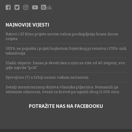
ok
NAJNOVIJE VIJESTI
Ratovi i El Nino prijete novim valom poskupljenja hrane širom
svijeta
UEFA ne popušta i prijeti bojkotom Svjetskog prvenstva i FIFA-inih
takmičenja
Sladić objavio: Danas je deveti dan u nizu sa više od 40 stepeni, evo
gdje najviše “prži”
Djevojčicu (7) u Srbiji usisao vakum na bazenu
Detalji monstruoznog ubistva vlasnika piljarnica: Namamili ga
intimnim odnosom, vezali za krevet pa ugušili zbog 11.000 eura
POTRAŽITE NAS NA FACEBOOKU