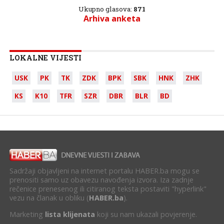
Ukupno glasova:
871
Arhiva anketa
LOKALNE VIJESTI
USK
PK
TK
ZDK
BPK
SBK
HNK
ZHK
KS
K10
TFR
SZR
DBR
BLR
BD
Sadržaji objavljeni na internet portalu HABER.ba mogu se
prenositi samo uz obavezu navođenja izvora. Iza zadnje
rečenice prenesenog ili citiranog teksta postaviti "hyperlink"
vezu na članak u obliku (
HABER.ba
).
Marketing
lista klijenata
koji su nam ukazali povjerenje.