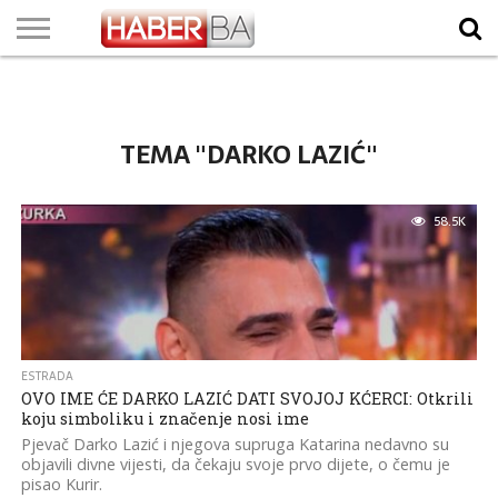
VIJESTI
BIZNIS
SPORT
SHOWBIZ
LIFESTYLE
SCI-
AUTO
ZANIMLJIVOSTI
FOTO
VIDEO
TV
VREMENSKA
STANJE NA
KURSNA
O
MARKETING
IMPRESSUM
KONTAKT
TECH
PROGRAM
PROGNOZA
PUTEVIMA
LISTA
NAMA
TEMA "DARKO LAZIĆ"
58.5K
ESTRADA
OVO IME ĆE DARKO LAZIĆ DATI SVOJOJ KĆERCI: Otkrili
koju simboliku i značenje nosi ime
Pjevač Darko Lazić i njegova supruga Katarina nedavno su
objavili divne vijesti, da čekaju svoje prvo dijete, o čemu je
pisao Kurir.