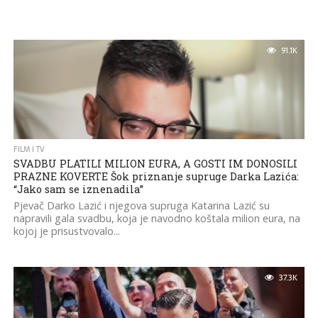
91.1K
FILM I TV
SVADBU PLATILI MILION EURA, A GOSTI IM DONOSILI
PRAZNE KOVERTE Šok priznanje supruge Darka Lazića:
“Jako sam se iznenadila”
Pjevač Darko Lazić i njegova supruga Katarina Lazić su
napravili gala svadbu, koja je navodno koštala milion eura, na
kojoj je prisustvovalo...
37.3K