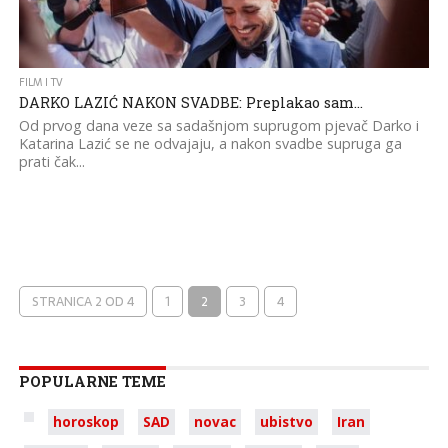
FILM I TV
DARKO LAZIĆ NAKON SVADBE: Preplakao sam…
Od prvog dana veze sa sadašnjom suprugom pjevač Darko i
Katarina Lazić se ne odvajaju, a nakon svadbe supruga ga
prati čak...
STRANICA 2 OD 4
1
2
3
4
POPULARNE TEME
horoskop
SAD
novac
ubistvo
Iran