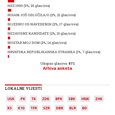
HDZ 1990
(3%, 25 glas/ova)
NISAM JOŠ ODLUČILA/O
(2%, 21 glas/ova)
NIJEDNU OD NAVEDENIH
(2%, 17 glas/ova)
NEZAVISNE KANDIDATE
(2%, 15 glas/ova)
MOSTAR MOJ DOM
(2%, 14 glas/ova)
HRVATSKA REPUBLIKANSKA STRANKA
(1%, 7 glas/ova)
Ukupno glasova:
871
Arhiva anketa
LOKALNE VIJESTI
USK
PK
TK
ZDK
BPK
SBK
HNK
ZHK
KS
K10
TFR
SZR
DBR
BLR
BD