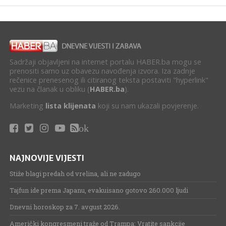
Sadržaji objavljeni na internet portalu HABER.ba mogu se
prenositi samo uz obavezu navođenja izvora. Iza zadnje
rečenice prenesenog ili citiranog teksta postaviti "hyperlink"
vezu na članak u obliku (
HABER.ba
).
Marketing
lista klijenata
koji su nam ukazali povjerenje.
ok
NAJNOVIJE VIJESTI
Stiže blagi predah od vrelina, ali ne zadugo
Tajfun ide prema Japanu, evakuisano gotovo 260.000 ljudi
Dnevni horoskop za 7. avgust 2026.
Američki kongresmeni traže od Trampa: Vratite sankcije