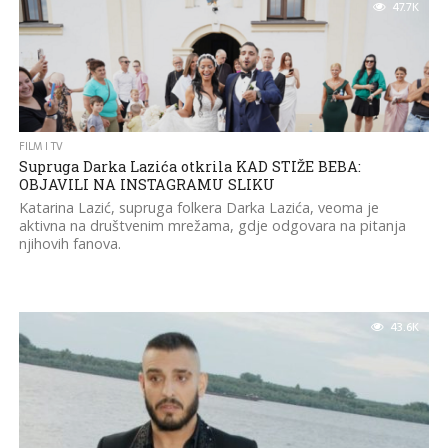
47.7K
FILM I TV
Supruga Darka Lazića otkrila KAD STIŽE BEBA:
OBJAVILI NA INSTAGRAMU SLIKU
Katarina Lazić, supruga folkera Darka Lazića, veoma je
aktivna na društvenim mrežama, gdje odgovara na pitanja
njihovih fanova.
43.6K