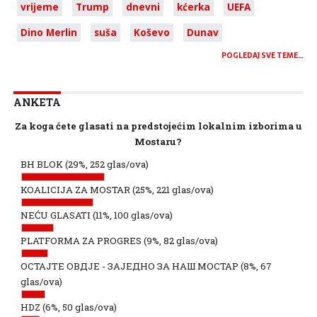
vrijeme
Trump
dnevni
kćerka
UEFA
Dino Merlin
suša
Koševo
Dunav
POGLEDAJ SVE TEME…
ANKETA
Za koga ćete glasati na predstojećim lokalnim izborima u
Mostaru?
BH BLOK
(29%, 252 glas/ova)
KOALICIJA ZA MOSTAR
(25%, 221 glas/ova)
NEĆU GLASATI
(11%, 100 glas/ova)
PLATFORMA ZA PROGRES
(9%, 82 glas/ova)
ОСТАЈТЕ ОВДЈЕ - ЗАЈЕДНО ЗА НАШ МОСТАР
(8%, 67
glas/ova)
HDZ
(6%, 50 glas/ova)