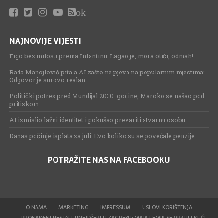
ok
NAJNOVIJE VIJESTI
Figo bez milosti prema Infantinu: Lagao je, mora otići, odmah!
Rada Manojlović pitala AI zašto ne pjeva na popularnim mjestima:
Odgovor je surovo realan
Politički potres pred Mundijal 2030. godine, Maroko se našao pod
pritiskom
AI izmislio lažni identitet i pokušao prevariti stvarnu osobu
Danas počinje isplata za juli: Evo koliko su se povećale penzije
POTRAŽITE NAS NA FACEBOOKU
O NAMA
MARKETING
IMPRESSUM
USLOVI KORIŠTENJA
PRONAĐENI NESTALI TINEJDŽERI U ZAGREBU: MAJA I EMIR SE VRATILI KUĆI