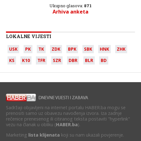
Ukupno glasova:
871
Arhiva anketa
LOKALNE VIJESTI
USK
PK
TK
ZDK
BPK
SBK
HNK
ZHK
KS
K10
TFR
SZR
DBR
BLR
BD
Sadržaji objavljeni na internet portalu HABER.ba mogu se
prenositi samo uz obavezu navođenja izvora. Iza zadnje
rečenice prenesenog ili citiranog teksta postaviti "hyperlink"
vezu na članak u obliku (
HABER.ba
).
Marketing
lista klijenata
koji su nam ukazali povjerenje.