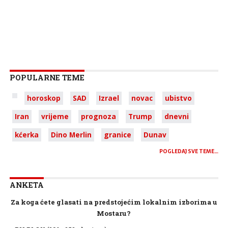
POPULARNE TEME
horoskop
SAD
Izrael
novac
ubistvo
Iran
vrijeme
prognoza
Trump
dnevni
kćerka
Dino Merlin
granice
Dunav
POGLEDAJ SVE TEME…
ANKETA
Za koga ćete glasati na predstojećim lokalnim izborima u
Mostaru?