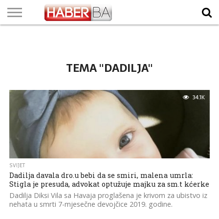
VIJESTI
BIZNIS
SPORT
SHOWBIZ
LIFESTYLE
SCI-
AUTO
ZANIMLJIVOSTI
FOTO
VIDEO
TV
VREMENSKA
STANJE NA
KURSNA
O
MARKETING
IMPRESSUM
KONTAKT
TECH
PROGRAM
PROGNOZA
PUTEVIMA
LISTA
NAMA
TEMA "DADILJA"
34.1K
SVIJET
Dadilja davala dro.u bebi da se smiri, malena umrla:
Stigla je presuda, advokat optužuje majku za sm.t kćerke
Dadilja Diksi Vila sa Havaja proglašena je krivom za ubistvo iz
nehata u smrti 7-mjesečne devojčice 2019. godine.