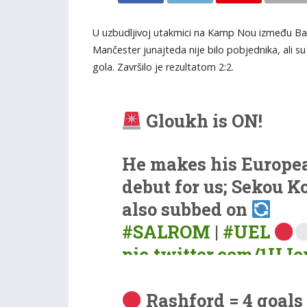
U uzbudljivoj utakmici na Kamp Nou između Bar
Mančester junajteda nije bilo pobjednika, ali su 
gola. Završilo je rezultatom 2:2.
Gloukh is ON!
He makes his Europe
debut for us; Sekou Ko
also subbed on
#SALROM
|
#UEL
pic.twitter.com/1UJ
— FC Red Bull Salzbu
Rashford = 4 goals 