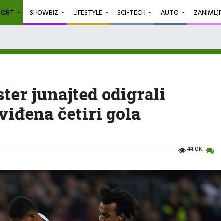
PORT
SHOWBIZ
LIFESTYLE
SCI-TECH
AUTO
ZANIMLJ
ter junajted odigrali
viđena četiri gola
44.0K