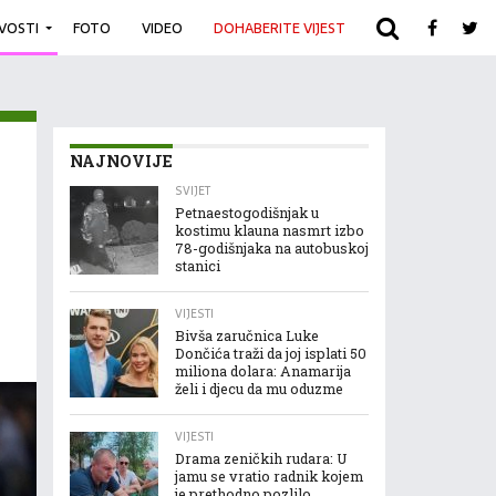
IVOSTI
FOTO
VIDEO
DOHABERITE VIJEST
ARHIVA
NAJNOVIJE
SVIJET
Petnaestogodišnjak u
kostimu klauna nasmrt izbo
78-godišnjaka na autobuskoj
stanici
VIJESTI
Bivša zaručnica Luke
Dončića traži da joj isplati 50
miliona dolara: Anamarija
želi i djecu da mu oduzme
VIJESTI
Drama zeničkih rudara: U
jamu se vratio radnik kojem
je prethodno pozlilo