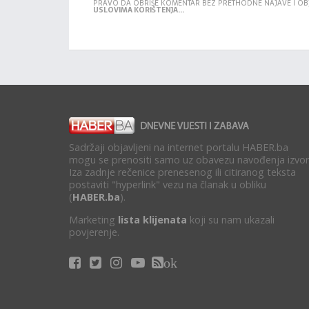
PRAVO DA OBRIŠE KOMENTAR BEZ PRETHODNE NAJAVE I OB
USLOVIMA KORIŠTENJA...
Sadržaji objavljeni na internet portalu HABER.ba
mogu se prenositi samo uz obavezu navođenja izvor
Iza zadnje rečenice prenesenog ili citiranog teksta
postaviti "hyperlink" vezu na članak u obliku
(
HABER.ba
).
Marketing
lista klijenata
koji su nam ukazali
povjerenje.
ok