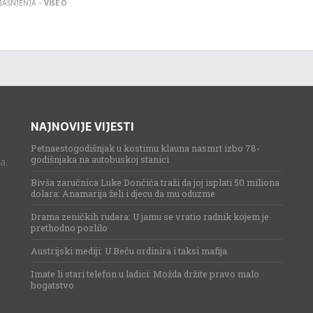
JAŠNJENJA -
VIŠE O
NAJNOVIJE VIJESTI
Petnaestogodišnjak u kostimu klauna nasmrt izbo 78-
godišnjaka na autobuskoj stanici
a.
Bivša zaručnica Luke Dončića traži da joj isplati 50 miliona
dolara: Anamarija želi i djecu da mu oduzme
Drama zeničkih rudara: U jamu se vratio radnik kojem je
prethodno pozlilo
Austrijski mediji: U Beču ordinira i taksi mafija
Imate li stari telefon u ladici: Možda držite pravo malo
bogatstvo