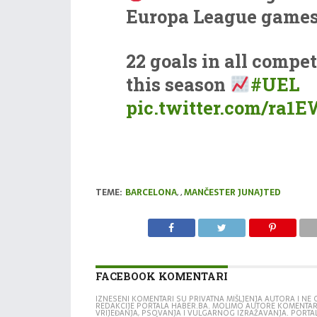
(@FCRBS_en)
Februar
Europa League game
2023
22 goals in all compet
this season
#UEL
pic.twitter.com/ra1
— UEFA Europa Leag
(@EuropaLeague)
Feb
TEME:
BARCELONA
,
,
MANČESTER JUNAJTED
16, 2023
FACEBOOK KOMENTARI
IZNESENI KOMENTARI SU PRIVATNA MIŠLJENJA AUTORA I N
REDAKCIJE PORTALA HABER.BA. MOLIMO AUTORE KOMENTA
VRIJEĐANJA, PSOVANJA I VULGARNOG IZRAŽAVANJA. PORTA