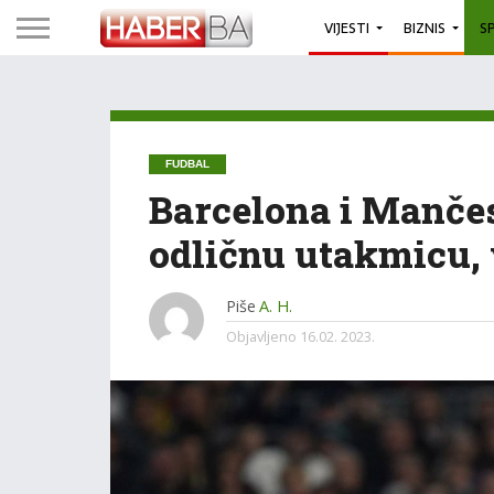
VIJESTI
BIZNIS
S
FUDBAL
Barcelona i Mančes
odličnu utakmicu, 
Piše
A. H.
Objavljeno
16.02. 2023.