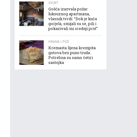
SVIJET
Gošća izazvala požar
luksuznog apartmana,
vlasnik tvrdi: “Dok je kuća
gorjela, smijali su se, pili i
pokazivali mi srednji prst”
HRANA I PIĆE
Kremasta lijena krempita
gotova bez puno truda:
Potrebna su samo četiri
sastojka