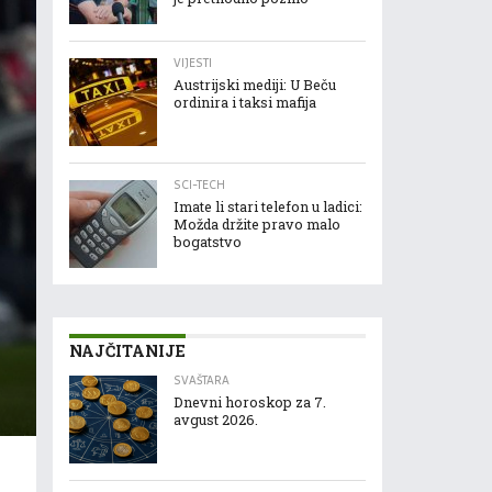
VIJESTI
Austrijski mediji: U Beču
ordinira i taksi mafija
SCI-TECH
Imate li stari telefon u ladici:
Možda držite pravo malo
bogatstvo
NAJČITANIJE
SVAŠTARA
Dnevni horoskop za 7.
avgust 2026.