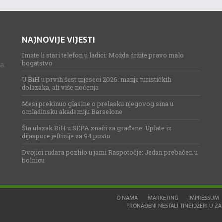
NAJNOVIJE VIJESTI
Imate li stari telefon u ladici: Možda držite pravo malo
bogatstvo
a.
U BiH u prvih šest mjeseci 2026. manje turističkih
dolazaka, ali više noćenja
Mesi prekinuo glasine o prelasku njegovog sina u
omladinsku akademiju Barselone
Šta ulazak BiH u SEPA znači za građane: Uplate iz
dijaspore jeftinije za 94 posto
Dvojici rudara pozlilo u jami Raspotočje: Jedan prebačen u
bolnicu
O NAMA
MARKETING
IMPRESSUM
PRONAĐENI NESTALI TINEJDŽERI U ZAG