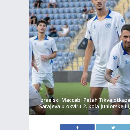
Izraelski Maccabi Petah Tikva otkaz
Sarajeva u okviru 2. kola juniorske L