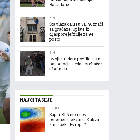
Barselone
BIH
Šta ulazak BiH u SEPA znači
za građane: Uplate iz
dijaspore jeftinije za 94
posto
BIH
Dvojici rudara pozlilo u jami
Raspotočje: Jedan prebačen
u bolnicu
NAJČITANIJE
SVIJET
Super El Nino i novi
fenomen u okeanu: Kakva
zima čeka Evropu?