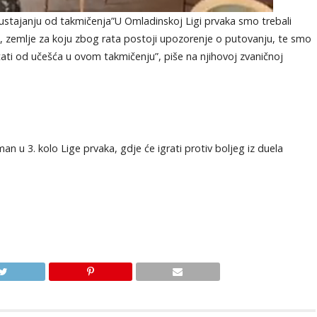
odustajanju od takmičenja”U Omladinskoj Ligi prvaka smo trebali
e, zemlje za koju zbog rata postoji upozorenje o putovanju, te smo
ati od učešća u ovom takmičenju”, piše na njihovoj zvaničnoj
an u 3. kolo Lige prvaka, gdje će igrati protiv boljeg iz duela