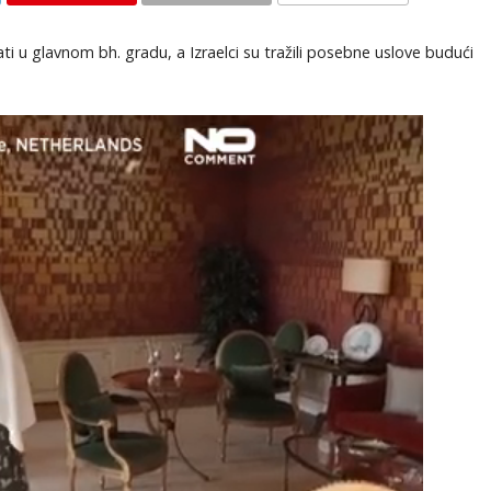
KOMENTARI
 u glavnom bh. gradu, a Izraelci su tražili posebne uslove budući