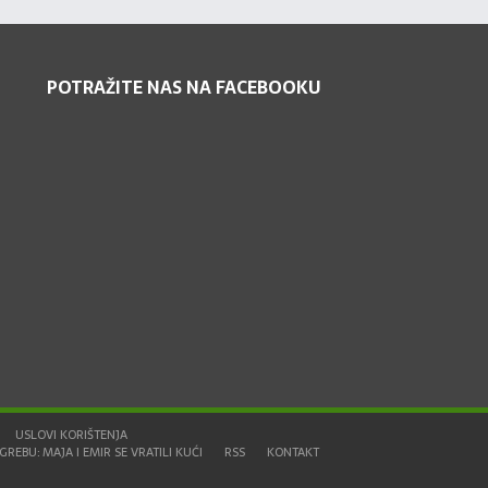
POTRAŽITE NAS NA FACEBOOKU
USLOVI KORIŠTENJA
REBU: MAJA I EMIR SE VRATILI KUĆI
RSS
KONTAKT