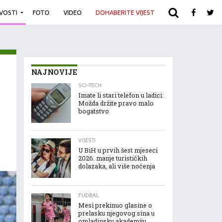
IVOSTI
FOTO
VIDEO
DOHABERITE VIJEST
ARHIVA
NAJNOVIJE
SCI-TECH
Imate li stari telefon u ladici:
Možda držite pravo malo
bogatstvo
VIJESTI
U BiH u prvih šest mjeseci
2026. manje turističkih
dolazaka, ali više noćenja
FUDBAL
Mesi prekinuo glasine o
prelasku njegovog sina u
omladinsku akademiju