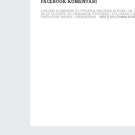
FACEBOOK KOMENTARI
IZNESENI KOMENTARI SU PRIVATNA MIŠLJENJA AUTORA I N
DA SE SUZDRŽE OD VRIJEĐANJA, PSOVANJA I VULGARNOG 
PRETHODNE NAJAVE I OBJAŠNJENJA -
VIŠE O USLOVIMA KORI