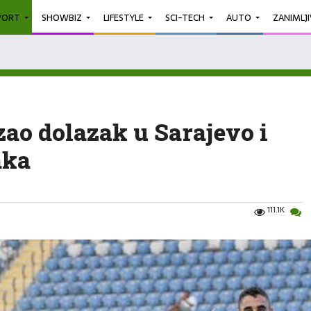
PORT
SHOWBIZ
LIFESTYLE
SCI-TECH
AUTO
ZANIMLJ
zao dolazak u Sarajevo i
aka
111.1K