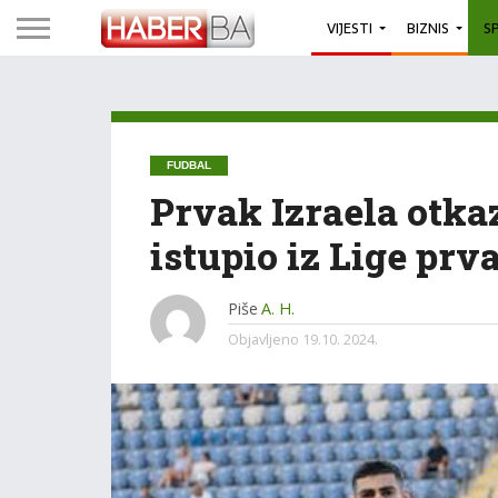
VIJESTI
BIZNIS
S
FUDBAL
Prvak Izraela otka
istupio iz Lige prv
Piše
A. H.
Objavljeno
19.10. 2024.