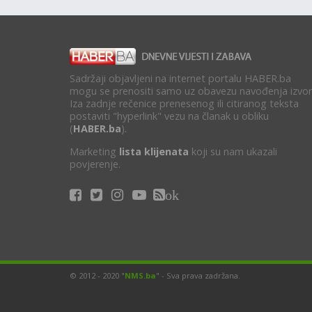
Sadržaji objavljeni na internet portalu HABER.ba
mogu se prenositi samo uz obavezu navođenja izvor
Iza zadnje rečenice prenesenog ili citiranog teksta
postaviti "hyperlink" vezu na članak u obliku
(
HABER.ba
).
Marketing
lista klijenata
koji su nam ukazali
povjerenje.
ok
© 2012 - 2020 "
NMS.ba
" - Sva prava zadržana.