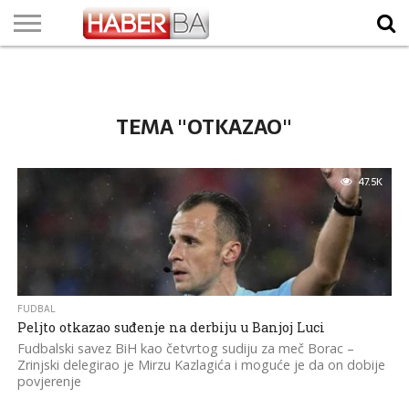
VIJESTI
BIZNIS
SPORT
SHOWBIZ
LIFESTYLE
SCI-
AUTO
ZANIMLJIVOSTI
FOTO
VIDEO
TV
VREMENSKA
STANJE NA
KURSNA
O
MARKETING
IMPRESSUM
KONTAKT
TECH
PROGRAM
PROGNOZA
PUTEVIMA
LISTA
NAMA
TEMA "OTKAZAO"
47.5K
FUDBAL
Peljto otkazao suđenje na derbiju u Banjoj Luci
Fudbalski savez BiH kao četvrtog sudiju za meč Borac –
Zrinjski delegirao je Mirzu Kazlagića i moguće je da on dobije
povjerenje