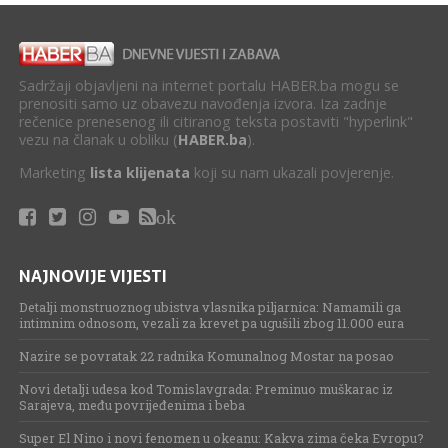
Sadržaji objavljeni na internet portalu HABER.ba mogu se
prenositi samo uz obavezu navođenja izvora. Iza zadnje
rečenice prenesenog ili citiranog teksta postaviti "hyperlink"
vezu na članak u obliku (
HABER.ba
).
Marketing
lista klijenata
koji su nam ukazali povjerenje.
ok
NAJNOVIJE VIJESTI
Detalji monstruoznog ubistva vlasnika piljarnica: Namamili ga
intimnim odnosom, vezali za krevet pa ugušili zbog 11.000 eura
Nazire se povratak 22 radnika Komunalnog Mostar na posao
Novi detalji udesa kod Tomislavgrada: Preminuo muškarac iz
Sarajeva, među povrijeđenima i beba
Super El Nino i novi fenomen u okeanu: Kakva zima čeka Evropu?