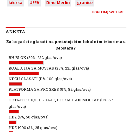
kćerka
UEFA
Dino Merlin
granice
POGLEDAJ SVE TEME…
ANKETA
Za koga ćete glasati na predstojećim lokalnim izborima u
Mostaru?
BH BLOK
(29%, 252 glas/ova)
KOALICIJA ZA MOSTAR
(25%, 221 glas/ova)
NEĆU GLASATI
(11%, 100 glas/ova)
PLATFORMA ZA PROGRES
(9%, 82 glas/ova)
ОСТАЈТЕ ОВДЈЕ - ЗАЈЕДНО ЗА НАШ МОСТАР
(8%, 67
glas/ova)
HDZ
(6%, 50 glas/ova)
HDZ 1990
(3%, 25 glas/ova)