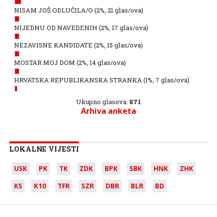
NISAM JOŠ ODLUČILA/O
(2%, 21 glas/ova)
NIJEDNU OD NAVEDENIH
(2%, 17 glas/ova)
NEZAVISNE KANDIDATE
(2%, 15 glas/ova)
MOSTAR MOJ DOM
(2%, 14 glas/ova)
HRVATSKA REPUBLIKANSKA STRANKA
(1%, 7 glas/ova)
Ukupno glasova:
871
Arhiva anketa
LOKALNE VIJESTI
USK
PK
TK
ZDK
BPK
SBK
HNK
ZHK
KS
K10
TFR
SZR
DBR
BLR
BD