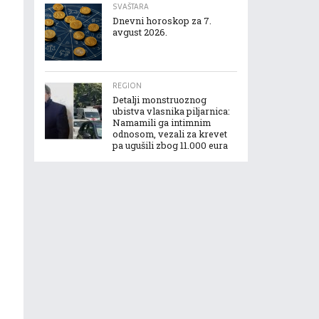
SVAŠTARA
Dnevni horoskop za 7.
avgust 2026.
REGION
Detalji monstruoznog
ubistva vlasnika piljarnica:
Namamili ga intimnim
odnosom, vezali za krevet
pa ugušili zbog 11.000 eura