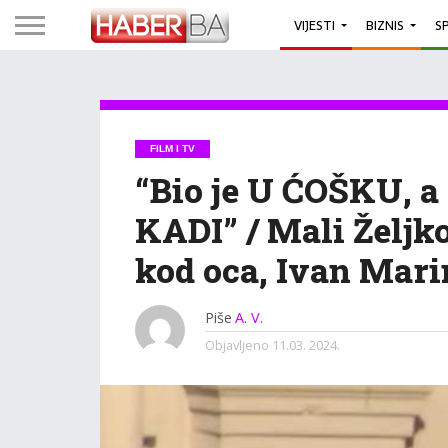
VIJESTI
BIZNIS
S
FILM I TV
“Bio je U ĆOŠKU, 
KADI” / Mali Željko
kod oca, Ivan Mar
Piše
A. V.
Objavljeno
11.03. 2024.