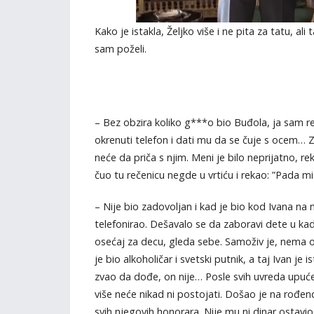
Kako je istakla, Željko više i ne pita za tatu, a
sam poželi.
– Bez obzira koliko g***o bio Buđola, ja sam re
okrenuti telefon i dati mu da se čuje s ocem… Z
neće da priča s njim. Meni je bilo neprijatno, re
čuo tu rečenicu negde u vrtiću i rekao: ”Pada mi
– Nije bio zadovoljan i kad je bio kod Ivana na n
telefonirao. Dešavalo se da zaboravi dete u k
osećaj za decu, gleda sebe. Samoživ je, nema os
je bio alkoholičar i svetski putnik, a taj Ivan j
zvao da dođe, on nije… Posle svih uvreda upućen
više neće nikad ni postojati. Došao je na rođe
svih njegovih honorara. Nije mu ni dinar ostavio