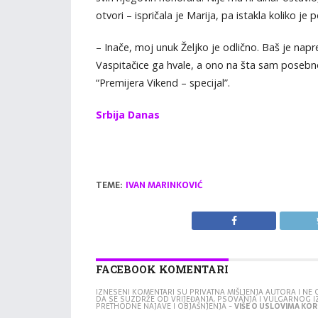
otvori – ispričala je Marija, pa istakla koliko je
– Inače, moj unuk Željko je odlično. Baš je nap
Vaspitačice ga hvale, a ono na šta sam posebno 
“Premijera Vikend – specijal”.
Srbija Danas
TEME:
IVAN MARINKOVIĆ
FACEBOOK KOMENTARI
IZNESENI KOMENTARI SU PRIVATNA MIŠLJENJA AUTORA I N
DA SE SUZDRŽE OD VRIJEĐANJA, PSOVANJA I VULGARNOG 
PRETHODNE NAJAVE I OBJAŠNJENJA -
VIŠE O USLOVIMA KORI