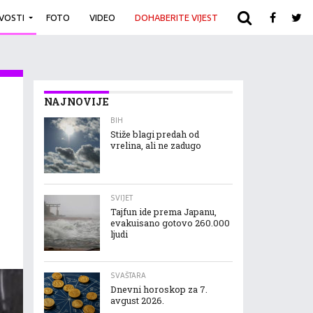
IVOSTI
FOTO
VIDEO
DOHABERITE VIJEST
ARHIVA
NAJNOVIJE
BIH
Stiže blagi predah od
vrelina, ali ne zadugo
SVIJET
Tajfun ide prema Japanu,
evakuisano gotovo 260.000
ljudi
SVAŠTARA
Dnevni horoskop za 7.
avgust 2026.