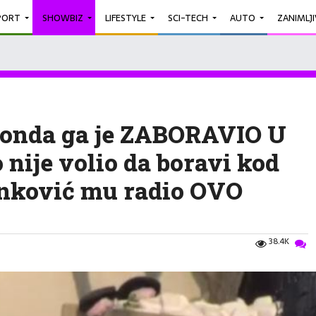
PORT
SHOWBIZ
LIFESTYLE
SCI-TECH
AUTO
ZANIMLJ
a onda ga je ZABORAVIO U
 nije volio da boravi kod
inković mu radio OVO
38.4K