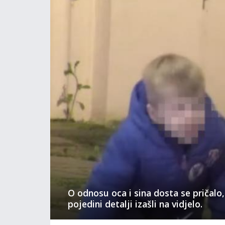
O odnosu oca i sina dosta se pričalo,
pojedini detalji izašli na vidjelo.