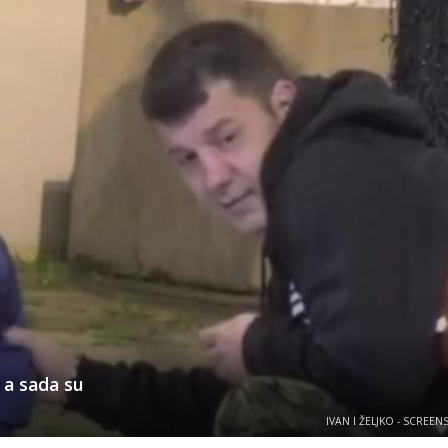
 a sada su
IVAN I ŽELJKO - SCREE