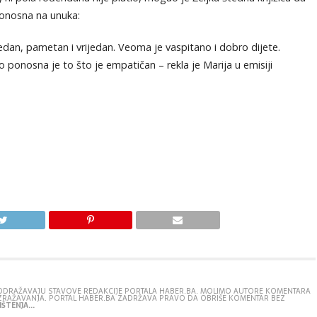
 ponosna na unuka:
redan, pametan i vrijedan. Veoma je vaspitano i dobro dijete.
ponosna je to što je empatičan – rekla je Marija u emisiji
E ODRAŽAVAJU STAVOVE REDAKCIJE PORTALA HABER.BA. MOLIMO AUTORE KOMENTARA
IZRAŽAVANJA. PORTAL HABER.BA ZADRŽAVA PRAVO DA OBRIŠE KOMENTAR BEZ
ŠTENJA...