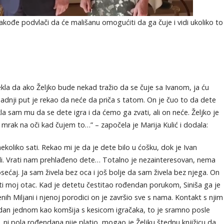
li takođe podvlači da će mališanu omogućiti da ga čuje i vidi ukoliko to
kla da ako Željko bude nekad tražio da se čuje sa Ivanom, ja ću
adnji put je rekao da neće da priča s tatom. On je čuo to da dete
kla sam mu da se dete igra i da ćemo ga zvati, ali on neće. Željko je
 mrak na oči kad čujem to…” – započela je Marija Kulić i dodala:
ekoliko sati. Rekao mi je da je dete bilo u ćošku, dok je Ivan
adi. Vrati nam prehlađeno dete… Totalno je nezainteresovan, nema
ećaj. Ja sam živela bez oca i još bolje da sam živela bez njega. On
e isti moj otac. Kad je detetu čestitao rođendan porukom, Siniša ga je
ih Miljani i njenoj porodici on je završio sve s nama. Kontakt s njim
ndan jednom kao komšija s kesicom igračaka, to je sramno posle
, ni pola rođendana nije platio, mogao je Željku štednu knjižicu da