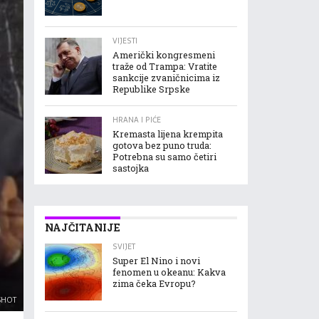
VIJESTI
Američki kongresmeni
traže od Trampa: Vratite
sankcije zvaničnicima iz
Republike Srpske
HRANA I PIĆE
Kremasta lijena krempita
gotova bez puno truda:
Potrebna su samo četiri
sastojka
NAJČITANIJE
SVIJET
Super El Nino i novi
fenomen u okeanu: Kakva
zima čeka Evropu?
NSHOT