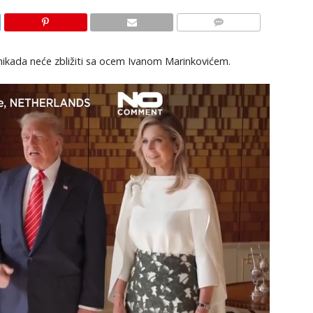
KOMENTARI
 nikada neće zbližiti sa ocem Ivanom Marinkovićem.