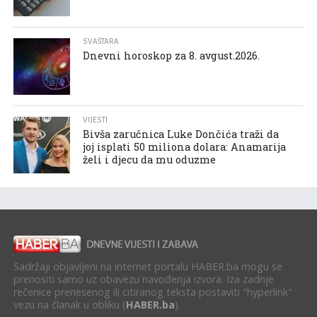
SVAŠTARA
Dnevni horoskop za 8. avgust.2026.
VIJESTI
Bivša zaručnica Luke Dončića traži da
joj isplati 50 miliona dolara: Anamarija
želi i djecu da mu oduzme
Sadržaji objavljeni na internet portalu HABER.ba mogu se
prenositi samo uz obavezu navođenja izvora. Iza zadnje
rečenice prenesenog ili citiranog teksta postaviti "hyperlink"
vezu na članak u obliku (
HABER.ba
).