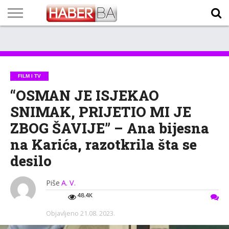
VIJESTI
BIZNIS
SPORT
SHOWBIZ
LIFESTYLE
SCI-
AUTO
ZANIMLJIVOSTI
FOTO
VIDEO
TV
VREMENSKA
STANJE NA
KURSNA
O
MARKETING
IMPRESSUM
KONTAKT
TECH
PROGRAM
PROGNOZA
PUTEVIMA
LISTA
NAMA
FILM I TV
“OSMAN JE ISJEKAO
SNIMAK, PRIJETIO MI JE
ZBOG ŠAVIJE” – Ana bijesna
na Karića, razotkrila šta se
desilo
Piše
A. V.
48.4K
Objavljeno
21.08. 2023.