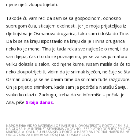
njene riječi zloupotrijebiti.
Takođe ću vam reći da sam se sa gospodinom, odnosno
suprugom čula, sticajem okolnosti, jer je moja prijateljica iz
djetinjstva je Osmanova drugarica, tako sam i došla do Tine.
Da bi se na kraju ispostavilo na kraju da je Tinina drugarica
neko ko je mene, Tina je tada rekla sve najlepše o meni, i da
sam lijepa, čak i to da se poznajemo, jer se za svoju maturu
veliku dolazila u salon, kod njene kume. Nisam mislila da će to
neko zloupotrijebiti, vidim da je snimak isječen, ne čuje se šta
Osman priča, ja se ne bavim time da snimam tuđe razgovore.
On je prijetio snimkom, kada sam ja podržala Natašu Šaviju,
svako ko ulazi u Zadrugu, treba da se informiše – pričala je
Ana, piše
Srbija danas
.
NAPOMENA:
VIDEO MATERIJALI OBJAVLJENI U OVOM TEKSTU POSTAVLJENI SU
NA GLOBALNIM INTERNET SERVISIMA ZA JAVNO I BESPLATNO DIJELJENJE VIDEO
MATERIJALA. ONI NISU VLASNIŠTVO PORTALA HABER.BA I PORTAL HABER.BA NE
ODGOVARA ZA NJIHOV SADRŽAJ I AUTORSKA PRAVA.