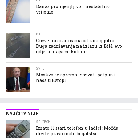
BIH
Danas promjenjljivo i nestabilno
vrijeme
BIH
Gužve na granicama od ranog jutra:
Duga zadržavanja na izlazu iz BiH, evo
gdje su najveće kolone
SVIJET
Moskva se sprema izazvati potpuni
haos u Evropi
NAJČITANIJE
SCI-TECH
Imate li stari telefon u ladici: Možda
držite pravo malo bogatstvo