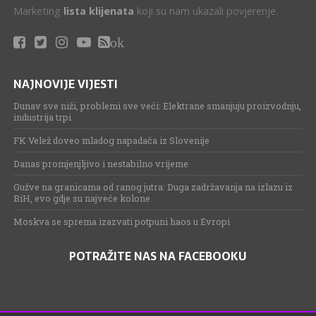
Marketing
lista klijenata
koji su nam ukazali povjerenje.
ok
NAJNOVIJE VIJESTI
Dunav sve niži, problemi sve veći: Elektrane smanjuju proizvodnju,
industrija trpi
FK Velež doveo mladog napadača iz Slovenije
Danas promjenjljivo i nestabilno vrijeme
Gužve na granicama od ranog jutra: Duga zadržavanja na izlazu iz
BiH, evo gdje su najveće kolone
Moskva se sprema izazvati potpuni haos u Evropi
POTRAŽITE NAS NA FACEBOOKU