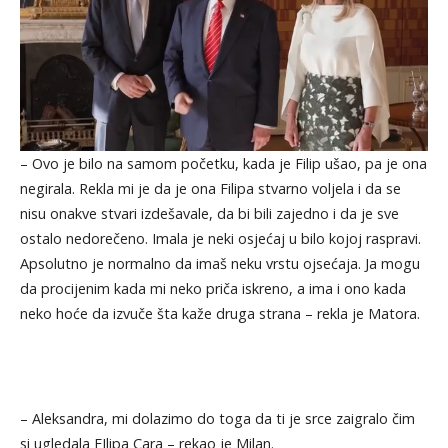
– Ovo je bilo na samom početku, kada je Filip ušao, pa je ona
negirala. Rekla mi je da je ona Filipa stvarno voljela i da se
nisu onakve stvari izdešavale, da bi bili zajedno i da je sve
ostalo nedorečeno. Imala je neki osjećaj u bilo kojoj raspravi.
Apsolutno je normalno da imaš neku vrstu ojsećaja. Ja mogu
da procijenim kada mi neko priča iskreno, a ima i ono kada
neko hoće da izvuče šta kaže druga strana – rekla je Matora.
– Aleksandra, mi dolazimo do toga da ti je srce zaigralo čim
si ugledala FIlipa Cara – rekao je Milan.