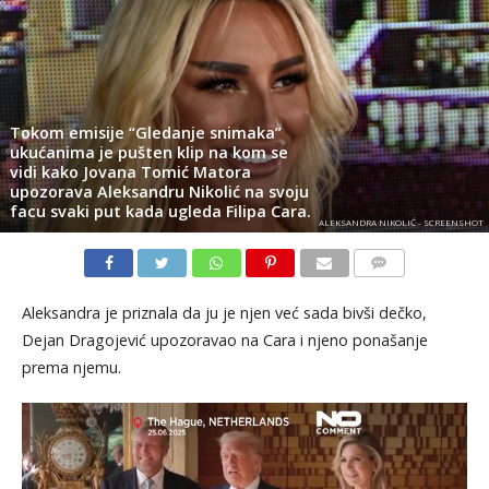
Tokom emisije “Gledanje snimaka”
ukućanima je pušten klip na kom se
vidi kako Jovana Tomić Matora
upozorava Aleksandru Nikolić na svoju
facu svaki put kada ugleda Filipa Cara.
ALEKSANDRA NIKOLIĆ - SCREENSHOT
KOMENTARI
Aleksandra je priznala da ju je njen već sada bivši dečko,
Dejan Dragojević upozoravao na Cara i njeno ponašanje
prema njemu.