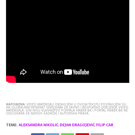
NAPOMENA:
VIDEO MATERIJALI OBJAVLJENI U OVOM TEKSTU POSTAVLJENI SU
NA GLOBALNIM INTERNET SERVISIMA ZA JAVNO I BESPLATNO DIJELJENJE VIDEO
MATERIJALA. ONI NISU VLASNIŠTVO PORTALA HABER.BA I PORTAL HABER.BA NE
ODGOVARA ZA NJIHOV SADRŽAJ I AUTORSKA PRAVA.
TEME:
ALEKSANDRA NIKOLIĆ
,
DEJAN DRAGOJEVIĆ
,
FILIP CAR