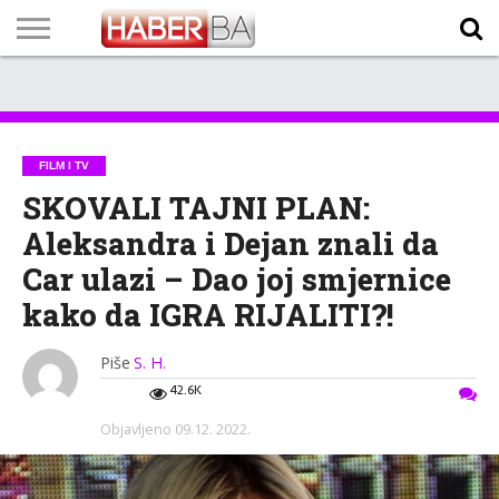
VIJESTI
BIZNIS
SPORT
SHOWBIZ
LIFESTYLE
SCI-
AUTO
ZANIMLJIVOSTI
FOTO
VIDEO
TV
VREMENSKA
STANJE NA
KURSNA
O
MARKETING
IMPRESSUM
KONTAKT
TECH
PROGRAM
PROGNOZA
PUTEVIMA
LISTA
NAMA
FILM I TV
SKOVALI TAJNI PLAN:
Aleksandra i Dejan znali da
Car ulazi – Dao joj smjernice
kako da IGRA RIJALITI?!
Piše
S. H.
42.6K
Objavljeno
09.12. 2022.