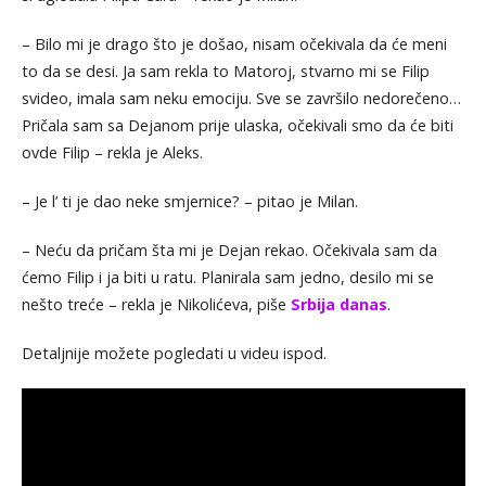
– Bilo mi je drago što je došao, nisam očekivala da će meni
to da se desi. Ja sam rekla to Matoroj, stvarno mi se Filip
svideo, imala sam neku emociju. Sve se završilo nedorečeno…
Pričala sam sa Dejanom prije ulaska, očekivali smo da će biti
ovde Filip – rekla je Aleks.
– Je l’ ti je dao neke smjernice? – pitao je Milan.
– Neću da pričam šta mi je Dejan rekao. Očekivala sam da
ćemo Filip i ja biti u ratu. Planirala sam jedno, desilo mi se
nešto treće – rekla je Nikolićeva, piše
Srbija danas
.
Detaljnije možete pogledati u videu ispod.