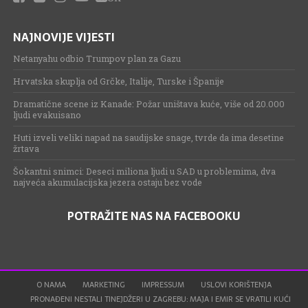
NAJNOVIJE VIJESTI
Netanyahu odbio Trumpov plan za Gazu
Hrvatska skuplja od Grčke, Italije, Turske i Španije
Dramatične scene iz Kanade: Požar uništava kuće, više od 20.000
ljudi evakuisano
Huti izveli veliki napad na saudijske snage, tvrde da ima desetine
žrtava
Šokantni snimci: Deseci miliona ljudi u SAD u problemima, dva
najveća akumulacijska jezera ostaju bez vode
POTRAŽITE NAS NA FACEBOOKU
O NAMA
MARKETING
IMPRESSUM
USLOVI KORIŠTENJA
PRONAĐENI NESTALI TINEJDŽERI U ZAGREBU: MAJA I EMIR SE VRATILI KUĆI