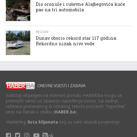
Dio oronule i ruševne Alajbegovića kuće
pao na tri automobila
REGION
Dunav oborio rekord star 117 godina:
Rekordno nizak nivo vode
Sadržaji objavljeni na internet portalu HABER.ba mogu se
prenositi samo uz obavezu navođenja izvora. Iza zadnje
rečenice prenesenog ili citiranog teksta postaviti "hyperlink"
vezu na članak u obliku (
HABER.ba
).
Marketing
lista klijenata
koji su nam ukazali povjerenje.
ok