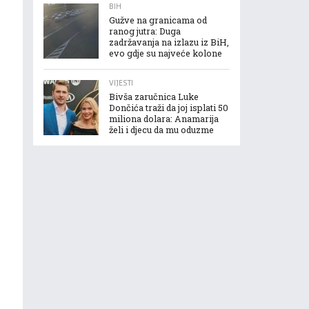
BIH
Gužve na granicama od
ranog jutra: Duga
zadržavanja na izlazu iz BiH,
evo gdje su najveće kolone
VIJESTI
Bivša zaručnica Luke
Dončića traži da joj isplati 50
miliona dolara: Anamarija
želi i djecu da mu oduzme