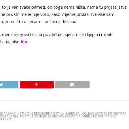
to je van svake pameti, od toga nema ništa, nema tu prijateljstva
a ne bih. On mene nije volio, kako vrijeme prolazi sve više sam
lim, znam šta osjećam – pričala je Miljana.
a, mene njegova blizina povređuje, sjećam se i lijepih i ružnih
iljana, piše
Alo
.
E ODRAŽAVAJU STAVOVE REDAKCIJE PORTALA HABER.BA. MOLIMO AUTORE KOMENTARA
IZRAŽAVANJA. PORTAL HABER.BA ZADRŽAVA PRAVO DA OBRIŠE KOMENTAR BEZ
ŠTENJA...