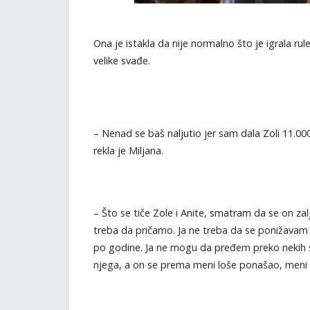
Ona je istakla da nije normalno što je igrala r
velike svađe.
– Nenad se baš naljutio jer sam dala Zoli 11.000
rekla je Miljana.
– Što se tiče Zole i Anite, smatram da se on zal
treba da pričamo. Ja ne treba da se ponižavam vi
po godine. Ja ne mogu da pređem preko nekih st
njega, a on se prema meni loše ponašao, meni to