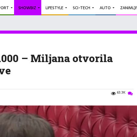
PORT
SHOWBIZ
LIFESTYLE
SCI-TECH
AUTO
ZANIMLJ
000 – Miljana otvorila
sve
63.3K