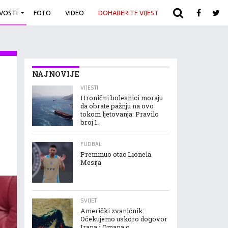
IVOSTI
FOTO
VIDEO
DOHABERITE VIJEST
ARHIVA
NAJNOVIJE
VIJESTI
Hronični bolesnici moraju
da obrate pažnju na ovo
tokom ljetovanja: Pravilo
broj 1.
FUDBAL
Preminuo otac Lionela
Mesija
SVIJET
Američki zvaničnik:
Očekujemo uskoro dogovor
Irana i Omana o