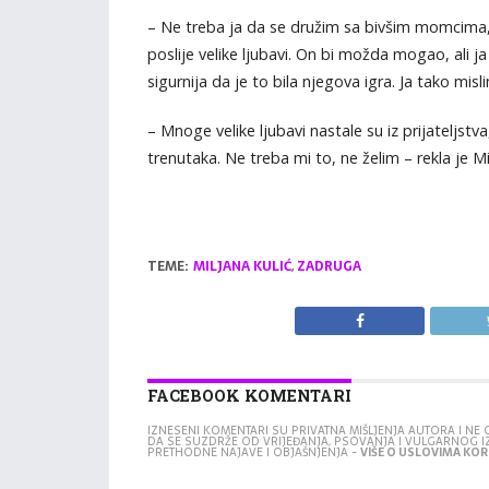
– Ne treba ja da se družim sa bivšim momcima, 
poslije velike ljubavi. On bi možda mogao, ali j
sigurnija da je to bila njegova igra. Ja tako mis
– Mnoge velike ljubavi nastale su iz prijateljstv
trenutaka. Ne treba mi to, ne želim – rekla je M
TEME:
MILJANA KULIĆ
,
ZADRUGA
FACEBOOK KOMENTARI
IZNESENI KOMENTARI SU PRIVATNA MIŠLJENJA AUTORA I N
DA SE SUZDRŽE OD VRIJEĐANJA, PSOVANJA I VULGARNOG 
PRETHODNE NAJAVE I OBJAŠNJENJA -
VIŠE O USLOVIMA KORI