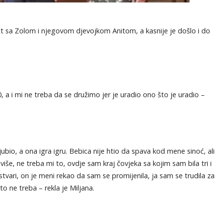
ulet sa Zolom i njegovom djevojkom Anitom, a kasnije je došlo i do
, a i mi ne treba da se družimo jer je uradio ono što je uradio –
jubio, a ona igra igru. Bebica nije htio da spava kod mene sinoć, ali
še, ne treba mi to, ovdje sam kraj čovjeka sa kojim sam bila tri i
vari, on je meni rekao da sam se promijenila, ja sam se trudila za
 ne treba – rekla je Miljana.