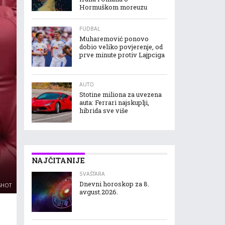
Hormuškom moreuzu
FUDBAL
Muharemović ponovo
dobio veliko povjerenje, od
prve minute protiv Lajpciga
AUTO
Stotine miliona za uvezena
auta: Ferrari najskuplji,
hibrida sve više
NAJČITANIJE
SVAŠTARA
Dnevni horoskop za 8.
SHOT
avgust.2026.