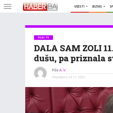
VIJESTI
BIZNIS
S
FILM I TV
DALA SAM ZOLI 11.
dušu, pa priznala 
Piše
A. V.
Objavljeno
23.11. 2022.