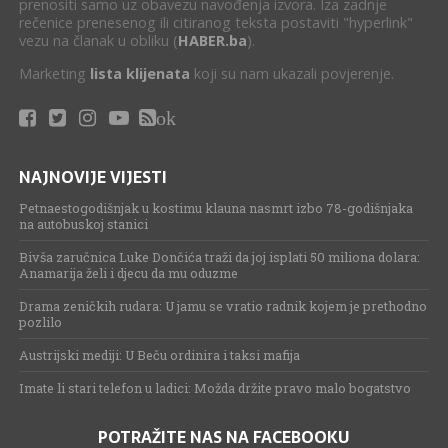
prenositi samo uz obavezu navođenja izvora. Iza zadnje
rečenice prenesenog ili citiranog teksta postaviti "hyperlink"
vezu na članak u obliku (
HABER.ba
).
Marketing
lista klijenata
koji su nam ukazali povjerenje.
ok
NAJNOVIJE VIJESTI
Petnaestogodišnjak u kostimu klauna nasmrt izbo 78-godišnjaka
na autobuskoj stanici
Bivša zaručnica Luke Dončića traži da joj isplati 50 miliona dolara:
Anamarija želi i djecu da mu oduzme
Drama zeničkih rudara: U jamu se vratio radnik kojem je prethodno
pozlilo
Austrijski mediji: U Beču ordinira i taksi mafija
Imate li stari telefon u ladici: Možda držite pravo malo bogatstvo
POTRAŽITE NAS NA FACEBOOKU