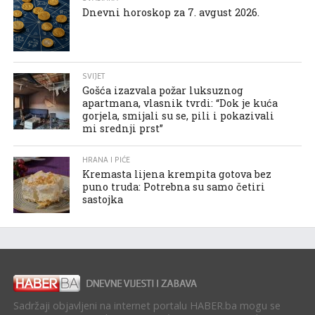
Dnevni horoskop za 7. avgust 2026.
SVIJET
Gošća izazvala požar luksuznog
apartmana, vlasnik tvrdi: “Dok je kuća
gorjela, smijali su se, pili i pokazivali
mi srednji prst”
HRANA I PIĆE
Kremasta lijena krempita gotova bez
puno truda: Potrebna su samo četiri
sastojka
Sadržaji objavljeni na internet portalu HABER.ba mogu se