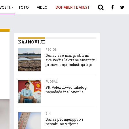
IVOSTI
FOTO
VIDEO
DOHABERITE VIJEST
ARHIVA
NAJNOVIJE
REGION
Dunav sve niži, problemi
sve veći: Elektrane smanjuju
proizvodnju, industrija trpi
FUDBAL
FK Velež doveo mladog
napadača iz Slovenije
BIH
Danas promjenjljivo i
nestabilno vrijeme