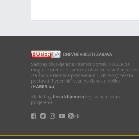
Sadržaji objavljeni na internet portalu HABER.ba
mogu se prenositi samo uz obavezu navođenja izvor
Iza zadnje rečenice prenesenog ili citiranog teksta
postaviti "hyperlink" vezu na članak u obliku
(
HABER.ba
).
Marketing
lista klijenata
koji su nam ukazali
povjerenje.
ok