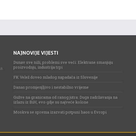
NAJNOVIJE VIJESTI
Dunav sve niži, problemi sve veći: Elektrane smanjuju
proizvodnju, industrija trpi
a.
FK Velež doveo mladog napadača iz Slovenije
Danas promjenjljivo i nestabilno vrijeme
Gužve na granicama od ranog jutra: Duga zadržavanja na
izlazu iz BiH, evo gdje su najveće kolone
Moskva se sprema izazvati potpuni haos u Evropi