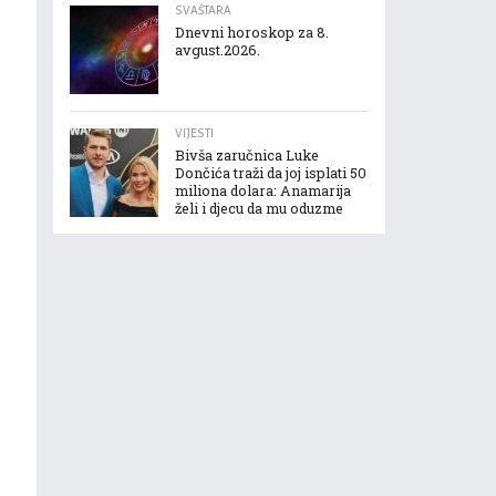
SVAŠTARA
Dnevni horoskop za 8.
avgust.2026.
VIJESTI
Bivša zaručnica Luke
Dončića traži da joj isplati 50
miliona dolara: Anamarija
želi i djecu da mu oduzme