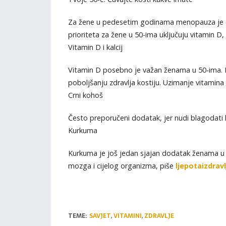
Za žene u pedesetim godinama menopauza je če
prioriteta za žene u 50-ima uključuju vitamin D,
Vitamin D i kalcij
Vitamin D posebno je važan ženama u 50-ima. Po
poboljšanju zdravlja kostiju. Uzimanje vitamin
Crni kohoš
Često preporučeni dodatak, jer nudi blagodati
Kurkuma
Kurkuma je još jedan sjajan dodatak ženama u 
mozga i cijelog organizma, piše
ljepotaizdravl
TEME:
SAVJET
,
VITAMINI
,
ZDRAVLJE