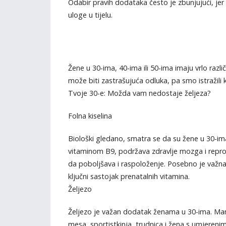
Odabir pravih dodataka često je zbunjujući, je
uloge u tijelu.
Žene u 30-ima, 40-ima ili 50-ima imaju vrlo razli
može biti zastrašujuća odluka, pa smo istražili ko
Tvoje 30-e: Možda vam nedostaje željeza?
Folna kiselina
Biološki gledano, smatra se da su žene u 30-ima 
vitaminom B9, podržava zdravlje mozga i reprodu
da poboljšava i raspoloženje. Posebno je važna 
ključni sastojak prenatalnih vitamina.
Željezo
Željezo je važan dodatak ženama u 30-ima. Ma
mesa, sportistkinja, trudnica i žena s umjereni