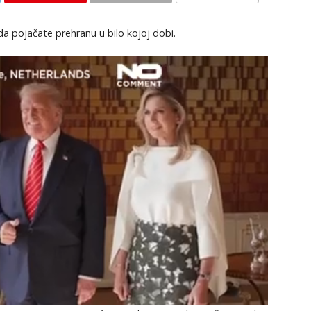
KOMENTARI
da pojačate prehranu u bilo kojoj dobi.