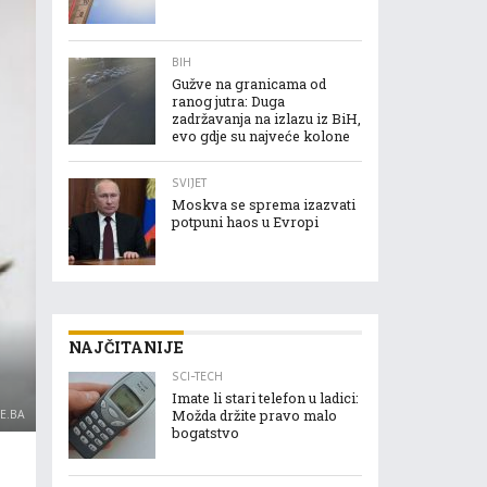
BIH
Gužve na granicama od
ranog jutra: Duga
zadržavanja na izlazu iz BiH,
evo gdje su najveće kolone
SVIJET
Moskva se sprema izazvati
potpuni haos u Evropi
NAJČITANIJE
SCI-TECH
Imate li stari telefon u ladici:
JE.BA
Možda držite pravo malo
bogatstvo