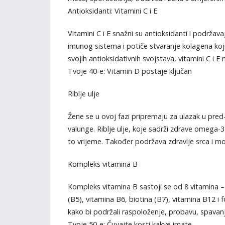
Antioksidanti: Vitamini C i E
Vitamini C i E snažni su antioksidanti i podrž
imunog sistema i potiče stvaranje kolagena ko
svojih antioksidativnih svojstava, vitamini C 
Tvoje 40-e: Vitamin D postaje ključan
Riblje ulje
Žene se u ovoj fazi pripremaju za ulazak u pr
valunge. Riblje ulje, koje sadrži zdrave omega-
to vrijeme. Također podržava zdravlje srca i m
Kompleks vitamina B
Kompleks vitamina B sastoji se od 8 vitamina – t
(B5), vitamina B6, biotina (B7), vitamina B12 i f
kako bi podržali raspoloženje, probavu, spavanj
Tvoje 50-e: Čuvajte kosti kakve imate