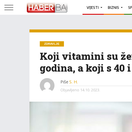
VIJESTI
BIZNIS
S
ZDRAVLJE
Koji vitamini su ž
godina, a koji s 40 i
Piše
S. H.
Objavljeno
14.10. 2023.