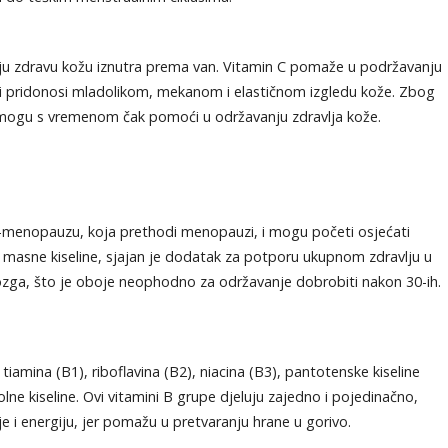
avaju zdravu kožu iznutra prema van. Vitamin C pomaže u podržavanju
ji pridonosi mladolikom, mekanom i elastičnom izgledu kože. Zbog
i E mogu s vremenom čak pomoći u održavanju zdravlja kože.
ed-menopauzu, koja prethodi menopauzi, i mogu početi osjećati
3 masne kiseline, sjajan je dodatak za potporu ukupnom zdravlju u
ozga, što je oboje neophodno za održavanje dobrobiti nakon 30-ih.
iamina (B1), riboflavina (B2), niacina (B3), pantotenske kiseline
olne kiseline. Ovi vitamini B grupe djeluju zajedno i pojedinačno,
e i energiju, jer pomažu u pretvaranju hrane u gorivo.