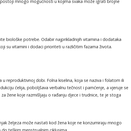
r postoji mnogo mogućnosti u kojima svaka može igrati brojne
čite biološke potrebe. Odabir najprikladnijih vitamina i dodataka
ji su vitamini i dodaci prioriteti u različitim fazama života.
u reproduktivnoj dobi. Folna kiselina, koja se naziva i folatom ili
kciju ćelija, poboljšava verbalnu tečnost i pamćenje, a vjeruje se
za žene koje razmišljaju o rađanju djece i trudnice, te je stoga
njak željeza može nastati kod žena koje ne konzumiraju mnogo
m do teškim menstrualnim ciklusima.