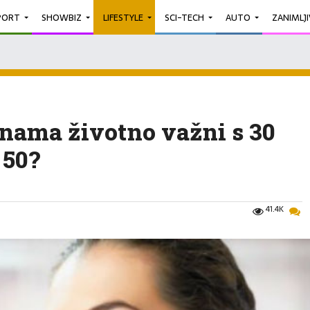
PORT
SHOWBIZ
LIFESTYLE
SCI-TECH
AUTO
ZANIMLJ
enama životno važni s 30
 50?
41.4K