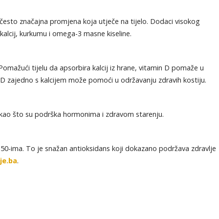
sto značajna promjena koja utječe na tijelo. Dodaci visokog
 kalcij, kurkumu i omega-3 masne kiseline.
mažući tijelu da apsorbira kalcij iz hrane, vitamin D pomaže u
a D zajedno s kalcijem može pomoći u održavanju zdravih kostiju.
 kao što su podrška hormonima i zdravom starenju.
50-ima. To je snažan antioksidans koji dokazano podržava zdravlje
je.ba
.