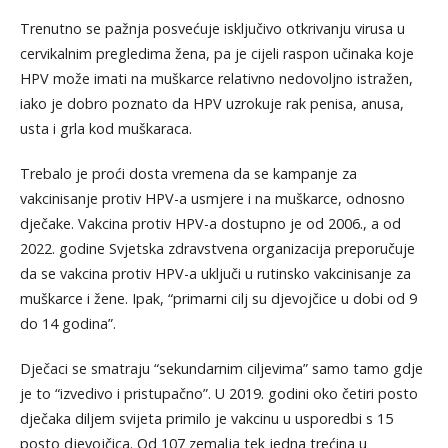
Trenutno se pažnja posvećuje isključivo otkrivanju virusa u
cervikalnim pregledima žena, pa je cijeli raspon učinaka koje
HPV može imati na muškarce relativno nedovoljno istražen,
iako je dobro poznato da HPV uzrokuje rak penisa, anusa,
usta i grla kod muškaraca.
Trebalo je proći dosta vremena da se kampanje za
vakcinisanje protiv HPV-a usmjere i na muškarce, odnosno
dječake. Vakcina protiv HPV-a dostupno je od 2006., a od
2022. godine Svjetska zdravstvena organizacija preporučuje
da se vakcina protiv HPV-a uključi u rutinsko vakcinisanje za
muškarce i žene. Ipak, “primarni cilj su djevojčice u dobi od 9
do 14 godina”.
Dječaci se smatraju “sekundarnim ciljevima” samo tamo gdje
je to “izvedivo i pristupačno”. U 2019. godini oko četiri posto
dječaka diljem svijeta primilo je vakcinu u usporedbi s 15
posto djevojčica. Od 107 zemalja tek jedna trećina u