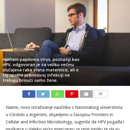
Humani papiloma virus, poznatiji kao
HPV, odgovoran je za veliku većinu
slučajeva raka vrata maternice, ali o
toj spolno prenosivoj infekciji ne
trebaju brinuti samo žene.
KOMENTARI
Naime, novo istraživanje naučnika s Nacionalnog univerziteta
u Córdobi u Argentini, objavljeno u časopisu Frontiers in
Cellular and Infection Microbiology, sugeriše da HPV pogađa i
muškarce u daleko većoj mjeri nego se prije mislilo te da su