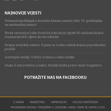
NAJNOVIJE VIJESTI
Petnaestogodišnjak u kostimu klauna nasmrt izbo 78-godišnjaka
na autobuskoj stanici
Bivša zaručnica Luke Dončića traži da joj isplati 50 miliona dolara:
Anamarija želi i djecu da mu oduzme
Drama zeničkih rudara: U jamu se vratio radnik kojem je prethodno
pozlilo
Austrijski mediji: U Beču ordinira i taksi mafija
Imate li stari telefon u ladici: Možda držite pravo malo bogatstvo
POTRAŽITE NAS NA FACEBOOKU
O NAMA
MARKETING
IMPRESSUM
USLOVI KORIŠTENJA
PRONAĐENI NESTALI TINEJDŽERI U ZAGREBU: MAJA I EMIR SE VRATILI KUĆI