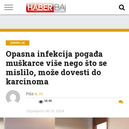
VIJESTI
BIZNIS
SPORT
SHOWBIZ
LIFESTYLE
SCI-
AUTO
ZANIMLJIVOSTI
FOTO
VIDEO
TV
VREMENSKA
STANJE NA
KURSNA
O
MARKETING
IMPRESSUM
KONTAKT
TECH
PROGRAM
PROGNOZA
PUTEVIMA
LISTA
NAMA
ZDRAVLJE
Opasna infekcija pogađa
muškarce više nego što se
mislilo, može dovesti do
karcinoma
Piše
A. H.
54.4K
Objavljeno
06.10. 2024.