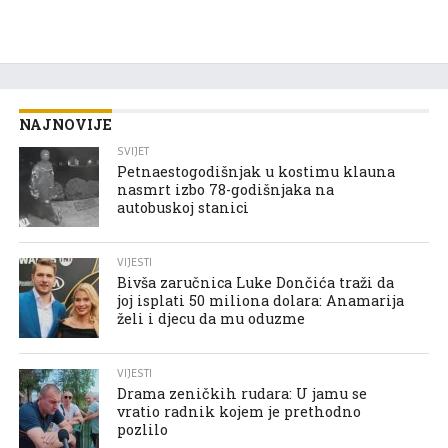
NAJNOVIJE
SVIJET
Petnaestogodišnjak u kostimu klauna
nasmrt izbo 78-godišnjaka na
autobuskoj stanici
VIJESTI
Bivša zaručnica Luke Dončića traži da
joj isplati 50 miliona dolara: Anamarija
želi i djecu da mu oduzme
VIJESTI
Drama zeničkih rudara: U jamu se
vratio radnik kojem je prethodno
pozlilo