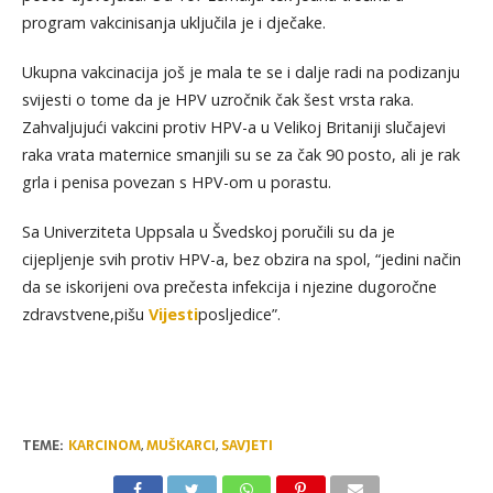
program vakcinisanja uključila je i dječake.
Ukupna vakcinacija još je mala te se i dalje radi na podizanju
svijesti o tome da je HPV uzročnik čak šest vrsta raka.
Zahvaljujući vakcini protiv HPV-a u Velikoj Britaniji slučajevi
raka vrata maternice smanjili su se za čak 90 posto, ali je rak
grla i penisa povezan s HPV-om u porastu.
Sa Univerziteta Uppsala u Švedskoj poručili su da je
cijepljenje svih protiv HPV-a, bez obzira na spol, “jedini način
da se iskorijeni ova prečesta infekcija i njezine dugoročne
zdravstvene,pišu
Vijesti
posljedice”.
TEME:
KARCINOM
,
MUŠKARCI
,
SAVJETI