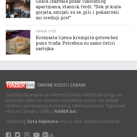
Gošća izazvala požar luksuznog
apartmana, vlasnik tvrdi: “Dok je kuća
gorjela, smijali su se, pili i pokazivali
mi srednji prst”
HRANA I PIĆE
Kremasta lijena krempita gotova bez
puno truda: Potrebna su samo četiri
sastojka
Sadržaji objavljeni na internet portalu HABER.ba mogu se
prenositi samo uz obavezu navođenja izvora. Iza zadnje
rečenice prenesenog ili citiranog teksta postaviti "hyperlink"
vezu na članak u obliku (
HABER.ba
).
Marketing
lista klijenata
koji su nam ukazali povjerenje.
ok