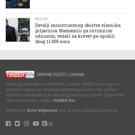
REGION
Detalji monstruoznog ubistva vlasnika
piljarnica: Namamili ga intimnim
odnosom, vezali za krevet pa ugušili
zbog 11.000 eura
Sadržaji objavljeni na internet portalu HABER.ba mogu se
prenositi samo uz obavezu navođenja izvora. Iza zadnje
rečenice prenesenog ili citiranog teksta postaviti "hyperlink"
vezu na članak u obliku (
HABER.ba
).
Marketing
lista klijenata
koji su nam ukazali povjerenje.
ok