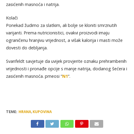
zasićenih masnoća i natrija.
Kolači
Ponekad žudimo za slatkim, ali bolje se kloniti smrznutih
varijanti. Prema nutricionistici, ovakvi proizvodi imaju
ograničenu hranjivu vrijednost, a višak kalorija i masti može
dovesti do debljanja.
Svanfeldt savjetuje da uvijek provjerite oznaku prehrambenih
vrijednosti i pronađe opcije s manje natrija, dodanog šećera i
zasićenih masnoća. prneosi “
N1
“.
TEME:
HRANA
,
KUPOVINA