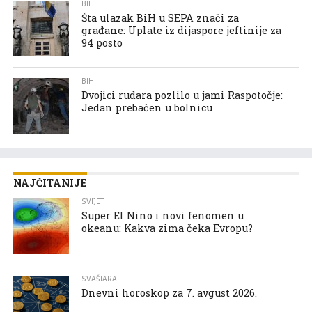
BIH
Šta ulazak BiH u SEPA znači za
građane: Uplate iz dijaspore jeftinije za
94 posto
BIH
Dvojici rudara pozlilo u jami Raspotočje:
Jedan prebačen u bolnicu
NAJČITANIJE
SVIJET
Super El Nino i novi fenomen u
okeanu: Kakva zima čeka Evropu?
SVAŠTARA
Dnevni horoskop za 7. avgust 2026.