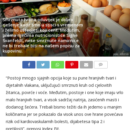
Smrznuta hrana oduvijek je dobro
rješenje kada smo u stisci s vremenom
i želimo uštedjeti koji cent. Međutim,
prema riječima nutricionistice Signe
Svanfeldt, neke smrznute namirnice
ne bi trebale biti na našem popisu za
kupovinu.
JAJA - ARHIVA
KOMENTARI
“Postoji mnogo sjajnih opcija koje su pune hranjivih tvari i
dijetalnih vlakana, uključujući smrznuti kruh od cjelovitih
žitarica, povrće i voće. Međutim, postoje i one koje imaju vrlo
malo hranjivih tvari, a visok sadržaj natrija, zasićenih masti i
dodanog šećera. Trebali bismo težiti da ih jedemo u manjim
količinama jer se pokazalo da visok unos ove hrane povećava
rizik od kardiovaskularnih bolesti, dijabetesa tipa 2 i
pretilosti”, prenosi Index Fit.