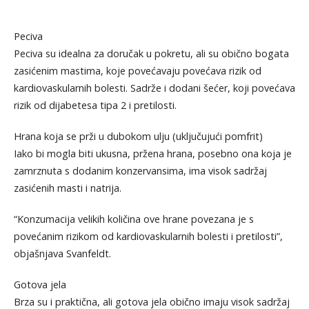
Peciva
Peciva su idealna za doručak u pokretu, ali su obično bogata
zasićenim mastima, koje povećavaju povećava rizik od
kardiovaskularnih bolesti. Sadrže i dodani šećer, koji povećava
rizik od dijabetesa tipa 2 i pretilosti.
Hrana koja se prži u dubokom ulju (uključujući pomfrit)
Iako bi mogla biti ukusna, pržena hrana, posebno ona koja je
zamrznuta s dodanim konzervansima, ima visok sadržaj
zasićenih masti i natrija.
“Konzumacija velikih količina ove hrane povezana je s
povećanim rizikom od kardiovaskularnih bolesti i pretilosti”,
objašnjava Svanfeldt.
Gotova jela
Brza su i praktična, ali gotova jela obično imaju visok sadržaj