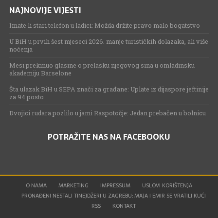
NAJNOVIJE VIJESTI
Imate li stari telefon u ladici: Možda držite pravo malo bogatstvo
U BiH u prvih šest mjeseci 2026. manje turističkih dolazaka, ali više
noćenja
Mesi prekinuo glasine o prelasku njegovog sina u omladinsku
akademiju Barselone
Šta ulazak BiH u SEPA znači za građane: Uplate iz dijaspore jeftinije
za 94 posto
Dvojici rudara pozlilo u jami Raspotočje: Jedan prebačen u bolnicu
POTRAŽITE NAS NA FACEBOOKU
O NAMA
MARKETING
IMPRESSUM
USLOVI KORIŠTENJA
PRONAĐENI NESTALI TINEJDŽERI U ZAGREBU: MAJA I EMIR SE VRATILI KUĆI
RSS
KONTAKT