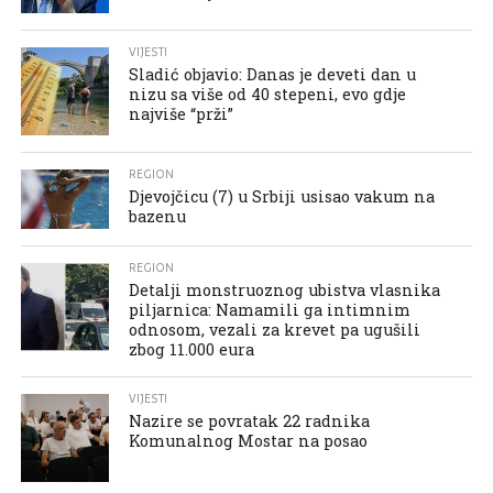
VIJESTI
Sladić objavio: Danas je deveti dan u
nizu sa više od 40 stepeni, evo gdje
najviše “prži”
REGION
Djevojčicu (7) u Srbiji usisao vakum na
bazenu
REGION
Detalji monstruoznog ubistva vlasnika
piljarnica: Namamili ga intimnim
odnosom, vezali za krevet pa ugušili
zbog 11.000 eura
VIJESTI
Nazire se povratak 22 radnika
Komunalnog Mostar na posao