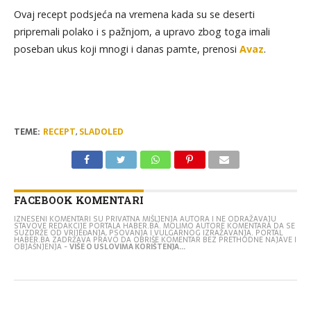
Ovaj recept podsjeća na vremena kada su se deserti
pripremali polako i s pažnjom, a upravo zbog toga imali
poseban ukus koji mnogi i danas pamte, prenosi
Avaz
.
TEME:
RECEPT
,
SLADOLED
FACEBOOK KOMENTARI
IZNESENI KOMENTARI SU PRIVATNA MIŠLJENJA AUTORA I NE ODRAŽAVAJU
STAVOVE REDAKCIJE PORTALA HABER.BA. MOLIMO AUTORE KOMENTARA DA SE
SUZDRŽE OD VRIJEĐANJA, PSOVANJA I VULGARNOG IZRAŽAVANJA. PORTAL
HABER.BA ZADRŽAVA PRAVO DA OBRIŠE KOMENTAR BEZ PRETHODNE NAJAVE I
OBJAŠNJENJA -
VIŠE O USLOVIMA KORIŠTENJA...