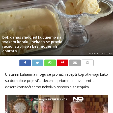
Dok danas sladoled kupujemo na
svakom koraku, nekada se pravio
ručno, strpljivo i bez modernih
aparata.
SLADOLED - YOUTUBE
KOMENTARI
U starim kuharima mogu se pronaći recepti koji otkrivaju kako
su domaćice prije više decenija pripremale ovaj omiljeni
desert koristeći samo nekoliko osnovnih sastojaka.