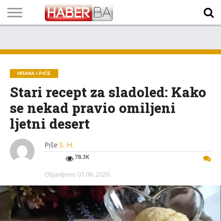
VIJESTI
BIZNIS
SPORT
SHOWBIZ
LIFESTYLE
SCI-
AUTO
ZANIMLJIVOSTI
FOTO
VIDEO
TV
VREMENSKA
STANJE NA
KURSNA
O
MARKETING
IMPRESSUM
KONTAKT
TECH
PROGRAM
PROGNOZA
PUTEVIMA
LISTA
NAMA
HRANA I PIĆE
Stari recept za sladoled: Kako
se nekad pravio omiljeni
ljetni desert
Piše
S. H.
78.3K
Objavljeno
01.06. 2026.