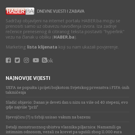
Sadržaji objavljeni na internet portalu HABER.ba mogu se
prenositi samo uz obavezu navođenja izvora. Iza zadnje
rečenice prenesenog ili citiranog teksta postaviti "hyperlink"
vezu na članak u obliku (
HABER.ba
).
Marketing
lista klijenata
koji su nam ukazali povjerenje.
ok
NAJNOVIJE VIJESTI
UEFA ne popušta i prijeti bojkotom Svjetskog prvenstva i FIFA-inih
takmičenja
Sladić objavio: Danas je deveti dan u nizu sa više od 40 stepeni, evo
gdje najviše “prži”
Djevojčicu (7) u Srbiji usisao vakum na bazenu
Detalji monstruoznog ubistva vlasnika piljarnica: Namamili ga
intimnim odnosom, vezali za krevet pa ugušili zbog 11.000 eura