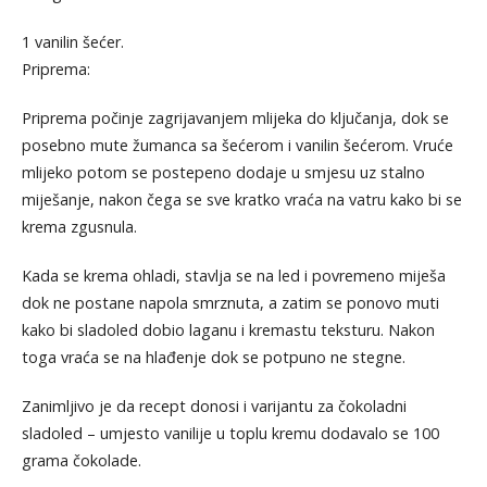
1 vanilin šećer.
Priprema:
Priprema počinje zagrijavanjem mlijeka do ključanja, dok se
posebno mute žumanca sa šećerom i vanilin šećerom. Vruće
mlijeko potom se postepeno dodaje u smjesu uz stalno
miješanje, nakon čega se sve kratko vraća na vatru kako bi se
krema zgusnula.
Kada se krema ohladi, stavlja se na led i povremeno miješa
dok ne postane napola smrznuta, a zatim se ponovo muti
kako bi sladoled dobio laganu i kremastu teksturu. Nakon
toga vraća se na hlađenje dok se potpuno ne stegne.
Zanimljivo je da recept donosi i varijantu za čokoladni
sladoled – umjesto vanilije u toplu kremu dodavalo se 100
grama čokolade.