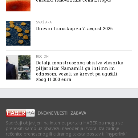
SVAŠTARA
Dnevni horoskop za 7. avgust 2026.
REGION
Detalji monstruoznog ubistva vlasnika
piljarnica: Namamili ga intimnim
odnosom, vezali za krevet pa ugušili
zbog 11.000 eura
Sadržaji objavljeni na internet portalu HABER.ba mogu se
prenositi samo uz obavezu navođenja izvora. Iza zadnje
rečenice prenesenog ili citiranog teksta postaviti "hyperlink"