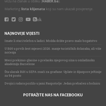
vezu na članak u obliku (
HABER.ba
).
Marketing
lista klijenata
koji su nam ukazali povjerenje.
ok
NAJNOVIJE VIJESTI
Imate li stari telefon u ladici: Možda držite pravo malo bogatstvo
U BiH u prvih šest mjeseci 2026. manje turističkih dolazaka, ali više
noćenja
Mesi prekinuo glasine o prelasku njegovog sina u omladinsku
akademiju Barselone
Šta ulazak BiH u SEPA znači za građane: Uplate iz dijaspore jeftinije
za 94 posto
Dvojici rudara pozlilo u jami Raspotočje: Jedan prebačen u bolnicu
POTRAŽITE NAS NA FACEBOOKU