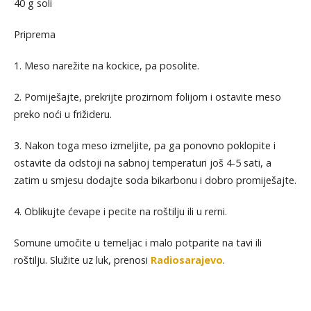
40 g soli
Priprema
1. Meso narežite na kockice, pa posolite.
2. Pomiješajte, prekrijte prozirnom folijom i ostavite meso
preko noći u frižideru.
3. Nakon toga meso izmeljite, pa ga ponovno poklopite i
ostavite da odstoji na sabnoj temperaturi još 4-5 sati, a
zatim u smjesu dodajte soda bikarbonu i dobro promiješajte.
4. Oblikujte ćevape i pecite na roštilju ili u rerni.
Somune umočite u temeljac i malo potparite na tavi ili
roštilju. Služite uz luk, prenosi
Radiosarajevo
.