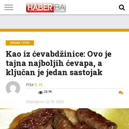
VIJESTI
BIZNIS
SPORT
SHOWBIZ
LIFESTYLE
SCI-
AUTO
ZANIMLJIVOSTI
FOTO
VIDEO
TV
VREMENSKA
STANJE NA
KURSNA
O
MARKETING
IMPRESSUM
KONTAKT
TECH
PROGRAM
PROGNOZA
PUTEVIMA
LISTA
NAMA
HRANA I PIĆE
Kao iz ćevabdžinice: Ovo je
tajna najboljih ćevapa, a
ključan je jedan sastojak
Piše
S. H.
28.9K
Objavljeno
22.10. 2025.