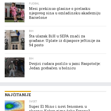
FUDBAL
Mesi prekinuo glasine o prelasku
njegovog sina u omladinsku akademiju
Barselone
BIH
Šta ulazak BiH u SEPA znači za
građane: Uplate iz dijaspore jeftinije za
94 posto
BIH
Dvojici rudara pozlilo u jami Raspotočje:
Jedan prebačen u bolnicu
NAJČITANIJE
SVIJET
Super El Nino i novi fenomen u
okeanu: Kakva zima čeka Evropu?