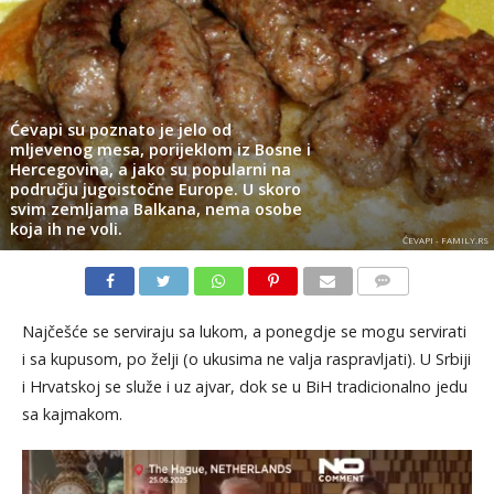
Ćevapi su poznato je jelo od
mljevenog mesa, porijeklom iz Bosne i
Hercegovina, a jako su popularni na
području jugoistočne Europe. U skoro
svim zemljama Balkana, nema osobe
koja ih ne voli.
ĆEVAPI - FAMILY.RS
KOMENTARI
Najčešće se serviraju sa lukom, a ponegdje se mogu servirati
i sa kupusom, po želji (o ukusima ne valja raspravljati). U Srbiji
i Hrvatskoj se služe i uz ajvar, dok se u BiH tradicionalno jedu
sa kajmakom.