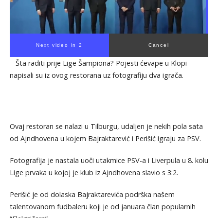
Next video in 1
Cancel
– Šta raditi prije Lige Šampiona? Pojesti ćevape u Klopi –
napisali su iz ovog restorana uz fotografiju dva igrača.
Ovaj restoran se nalazi u Tilburgu, udaljen je nekih pola sata
od Ajndhovena u kojem Bajraktarević i Perišić igraju za PSV.
Fotografija je nastala uoči utakmice PSV-a i Liverpula u 8. kolu
Lige prvaka u kojoj je klub iz Ajndhovena slavio s 3:2.
Perišić je od dolaska Bajraktarevića podrška našem
talentovanom fudbaleru koji je od januara član popularnih