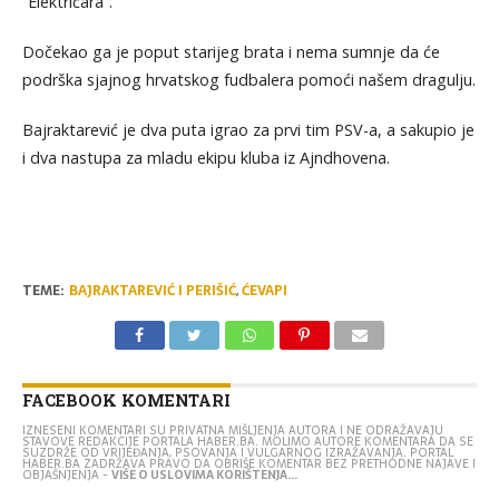
“Električara”.
Dočekao ga je poput starijeg brata i nema sumnje da će
podrška sjajnog hrvatskog fudbalera pomoći našem dragulju.
Bajraktarević je dva puta igrao za prvi tim PSV-a, a sakupio je
i dva nastupa za mladu ekipu kluba iz Ajndhovena.
TEME:
BAJRAKTAREVIĆ I PERIŠIĆ
,
ĆEVAPI
FACEBOOK KOMENTARI
IZNESENI KOMENTARI SU PRIVATNA MIŠLJENJA AUTORA I NE ODRAŽAVAJU
STAVOVE REDAKCIJE PORTALA HABER.BA. MOLIMO AUTORE KOMENTARA DA SE
SUZDRŽE OD VRIJEĐANJA, PSOVANJA I VULGARNOG IZRAŽAVANJA. PORTAL
HABER.BA ZADRŽAVA PRAVO DA OBRIŠE KOMENTAR BEZ PRETHODNE NAJAVE I
OBJAŠNJENJA -
VIŠE O USLOVIMA KORIŠTENJA...