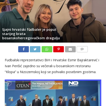
Sjajni hrvatski fudbaler je poput
starijeg brata
bosanskohercegovačkom dragulju
KOMENTARI
Fudbalski reprezentativci BiH i Hrvatske Esmir Bajraktarević i
Ivan Perišić zajedno su večerali u bosanskom restoranu
“Klopa” u Nizozemskoj koji se pohvalio posebnim gostima.