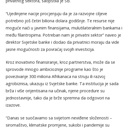
privatnog sektora, saopštila je SB.
“Ujedinjene nacije procjenjuju da je za razvojne ciljeve
potrebno još četiri biliona dolara godišnje. Te resurse nije
moguće naći u javnim finansijama, mulutilateralnim bankama i
među filantropima. Potreban nam je privatni sektor” naveo je
direktor Svjetske banke i dodao da privatnici moraju da vide
jasne mogućnosti za povraćaj svojih investicija.
Kroz inovativno finansiranje, kroz partnerstva, može da se
sprovode mnogo ambicioznije programe kao što je
povezivanje 300 miliona Afrikanaca na struju ili razvoj
agrobiznisa, ukazuju iz Svjetske banke. Ta institucija je sada
brža i više orijentisana na učinak, njene procedure su
jednostavnije, tako da je brže spremna da odgovori na
izazove.
“Danas se suočavamo sa svijetom neviđene složenosti –
siromaštvo, klimatske promjene, sukobi i pandemije su