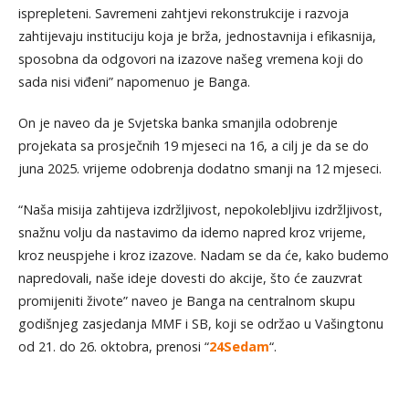
isprepleteni. Savremeni zahtjevi rekonstrukcije i razvoja
zahtijevaju instituciju koja je brža, jednostavnija i efikasnija,
sposobna da odgovori na izazove našeg vremena koji do
sada nisi viđeni” napomenuo je Banga.
On je naveo da je Svjetska banka smanjila odobrenje
projekata sa prosječnih 19 mjeseci na 16, a cilj je da se do
juna 2025. vrijeme odobrenja dodatno smanji na 12 mjeseci.
“Naša misija zahtijeva izdržljivost, nepokolebljivu izdržljivost,
snažnu volju da nastavimo da idemo napred kroz vrijeme,
kroz neuspjehe i kroz izazove. Nadam se da će, kako budemo
napredovali, naše ideje dovesti do akcije, što će zauzvrat
promijeniti živote” naveo je Banga na centralnom skupu
godišnjeg zasjedanja MMF i SB, koji se održao u Vašingtonu
od 21. do 26. oktobra, prenosi “
24Sedam
“.