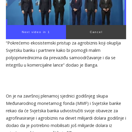
Next video in 1
Cancel
“Pokrećemo ekosistemski pristup za agrobiznis koji okuplja
Svjetsku banku i partnere kako bi pomogli malim
poljoprivrednicima da prevaziđu samoodržavanje i da se
integrišu u komercijalne lance” dodao je Banga.
On je na završnoj plenarnoj sjednici godišnjeg skupa
Međunarodnog monetarnog fonda (MMF) i Svjetske banke
rekao da će Svjetska banka udvostručiti svoje obaveze za
agrofinasiranje i agrobiznis na devet milijardi dolara godišnje i
dodao da je potrebno mobilisati još milijarde dolara iz