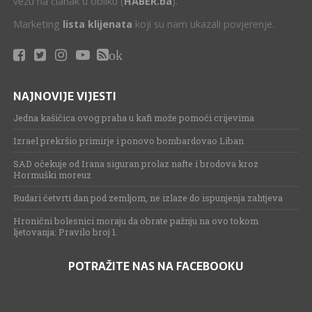
vezu na članak u obliku (
HABER.ba
).
Marketing
lista klijenata
koji su nam ukazali povjerenje.
ok
NAJNOVIJE VIJESTI
Jedna kašičica ovog praha u kafi može pomoći crijevima
Izrael prekršio primirje i ponovo bombardovao Liban
SAD očekuje od Irana siguran prolaz nafte i brodova kroz
Hormuški moreuz
Rudari četvrti dan pod zemljom, ne izlaze do ispunjenja zahtjeva
Hronični bolesnici moraju da obrate pažnju na ovo tokom
ljetovanja: Pravilo broj 1.
POTRAŽITE NAS NA FACEBOOKU