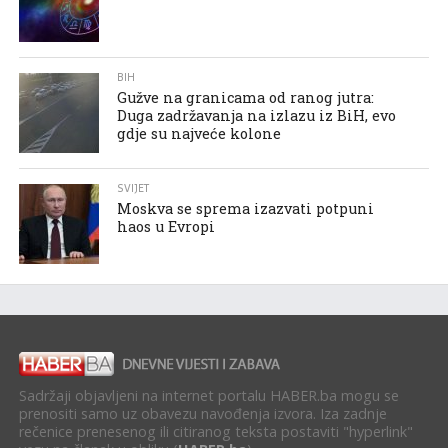
BIH
Gužve na granicama od ranog jutra:
Duga zadržavanja na izlazu iz BiH, evo
gdje su najveće kolone
SVIJET
Moskva se sprema izazvati potpuni
haos u Evropi
Sadržaji objavljeni na internet portalu HABER.ba mogu se
prenositi samo uz obavezu navođenja izvora. Iza zadnje
rečenice prenesenog ili citiranog teksta postaviti "hyperlink"