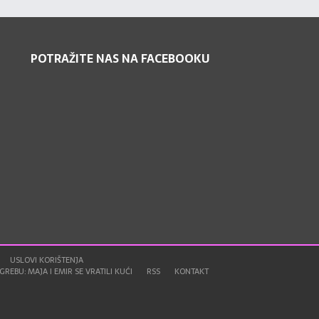
POTRAŽITE NAS NA FACEBOOKU
USLOVI KORIŠTENJA
REBU: MAJA I EMIR SE VRATILI KUĆI
RSS
KONTAKT