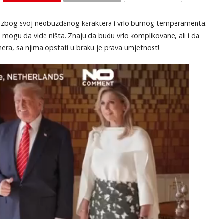
KOMENTARI
i zbog svoj neobuzdanog karaktera i vrlo burnog temperamenta.
 mogu da vide ništa. Znaju da budu vrlo komplikovane, ali i da
era, sa njima opstati u braku je prava umjetnost!