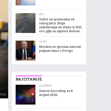
BIH
Gužve na granicama od
ranog jutra: Duga
zadržavanja na izlazu iz BiH,
evo gdje su najveće kolone
SVIJET
Moskva se sprema izazvati
potpuni haos u Evropi
NAJČITANIJE
SVAŠTARA
Dnevni horoskop za 8.
TOCK
avgust.2026.