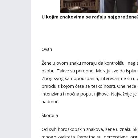
U kojim znakovima se rađaju najgore žene
Ovan
Žene u ovom znaku moraju da kontrolišu i nagle
osobu. Takve su prirodno. Moraju sve da isplani
Zbog svog samopouzdanja, interesantne su u 
prirodu s kojom ćete se teško nositi. One neće 
intenzivna i moćna poput njihove. Najvažnije j
nadmoć.
Škorpija
Od svih horoskopskih znakova, žene u znaku Škor
mnogo kvaliteta. Pametne su, perceptivne, org