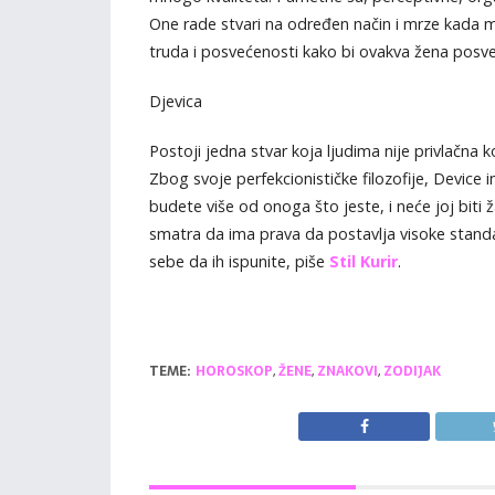
One rade stvari na određen način i mrze kada 
truda i posvećenosti kako bi ovakva žena posve
Djevica
Postoji jedna stvar koja ljudima nije privlačna k
Zbog svoje perfekcionističke filozofije, Device
budete više od onoga što jeste, i neće joj biti ž
smatra da ima prava da postavlja visoke standa
sebe da ih ispunite, piše
Stil Kurir
.
TEME:
HOROSKOP
,
ŽENE
,
ZNAKOVI
,
ZODIJAK