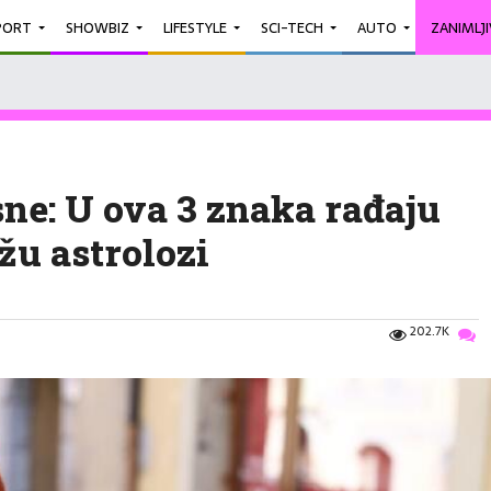
PORT
SHOWBIZ
LIFESTYLE
SCI-TECH
AUTO
ZANIMLJ
sne: U ova 3 znaka rađaju
žu astrolozi
202.7K