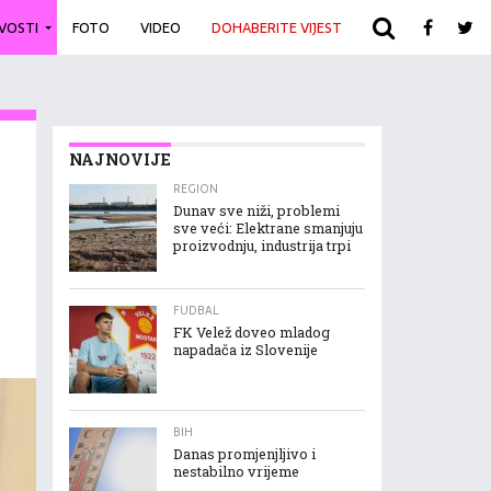
IVOSTI
FOTO
VIDEO
DOHABERITE VIJEST
ARHIVA
NAJNOVIJE
REGION
Dunav sve niži, problemi
sve veći: Elektrane smanjuju
proizvodnju, industrija trpi
FUDBAL
FK Velež doveo mladog
napadača iz Slovenije
BIH
Danas promjenjljivo i
nestabilno vrijeme