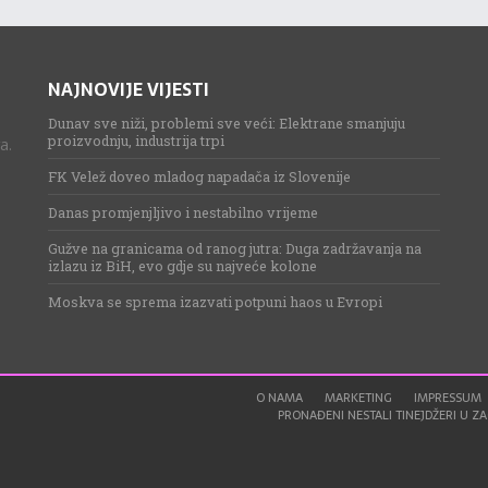
NAJNOVIJE VIJESTI
Dunav sve niži, problemi sve veći: Elektrane smanjuju
proizvodnju, industrija trpi
a.
FK Velež doveo mladog napadača iz Slovenije
Danas promjenjljivo i nestabilno vrijeme
Gužve na granicama od ranog jutra: Duga zadržavanja na
izlazu iz BiH, evo gdje su najveće kolone
Moskva se sprema izazvati potpuni haos u Evropi
O NAMA
MARKETING
IMPRESSUM
PRONAĐENI NESTALI TINEJDŽERI U ZAG