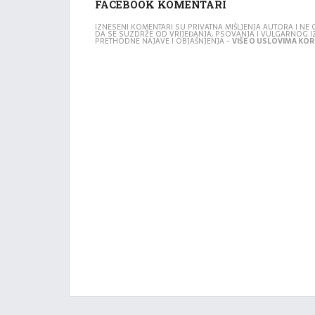
FACEBOOK KOMENTARI
IZNESENI KOMENTARI SU PRIVATNA MIŠLJENJA AUTORA I N
DA SE SUZDRŽE OD VRIJEĐANJA, PSOVANJA I VULGARNOG 
PRETHODNE NAJAVE I OBJAŠNJENJA -
VIŠE O USLOVIMA KORI