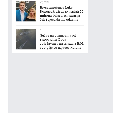
VIJESTI
Bivša zaručnica Luke
Dončića traži da joj isplati 50
miliona dolara: Anamarija
želi i djecu da mu oduzme
BIH
Gužve na granicama od
ranog jutra: Duga
zadržavanja na izlazu iz BiH,
evo gdje su najveće kolone