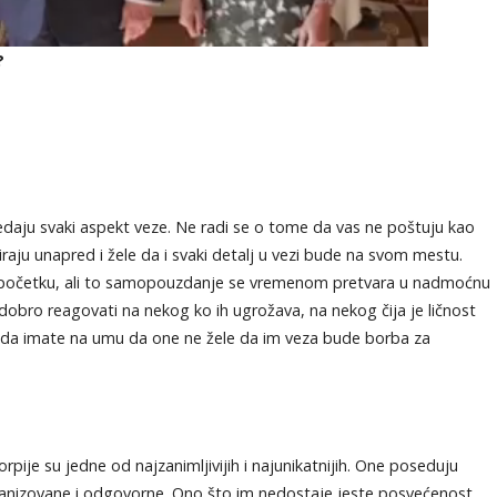
?
daju svaki aspekt veze. Ne radi se o tome da vas ne poštuju kao
raju unapred i žele da i svaki detalj u vezi bude na svom mestu.
početku, ali to samopouzdanje se vremenom pretvara u nadmoćnu
dobro reagovati na nekog ko ih ugrožava, na nekog čija je ličnost
e da imate na umu da one ne žele da im veza bude borba za
pije su jedne od najzanimljivijih i najunikatnijih. One poseduju
anizovane i odgovorne. Ono što im nedostaje jeste posvećenost.