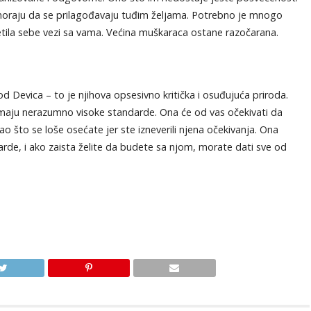
moraju da se prilagođavaju tuđim željama. Potrebno je mnogo
tila sebe vezi sa vama. Većina muškaraca ostane razočarana.
od Devica – to je njihova opsesivno kritička i osuđujuća priroda.
 imaju nerazumno visoke standarde. Ona će od vas očekivati da
ao što se loše osećate jer ste izneverili njena očekivanja. Ona
rde, i ako zaista želite da budete sa njom, morate dati sve od