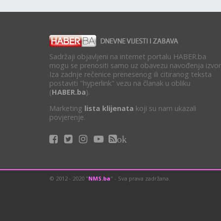
Sadržaji objavljeni na internet portalu HABER.ba
mogu se prenositi samo uz obavezu navođenja izvor
Iza zadnje rečenice prenesenog ili citiranog teksta
postaviti "hyperlink" vezu na članak u obliku
(
HABER.ba
).
Marketing
lista klijenata
koji su nam ukazali
povjerenje.
ok
© 2012 - 2020 "
NMS.ba
" - Sva prava zadržana.