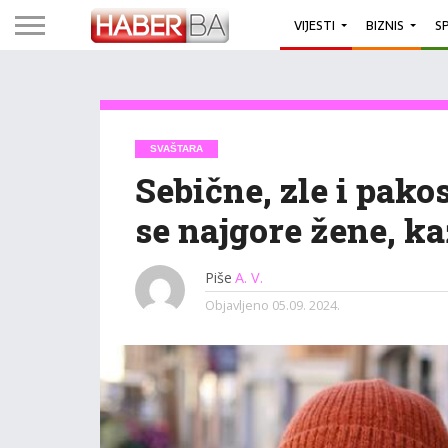
VIJESTI
BIZNIS
S
SVAŠTARA
Sebične, zle i pako
se najgore žene, ka
Piše
A. V.
Objavljeno
05.09. 2024.