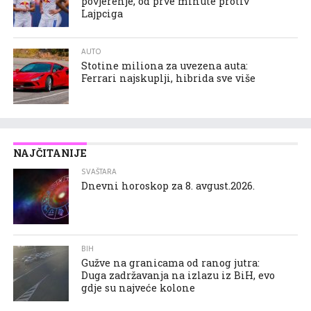
povjerenje, od prve minute protiv
Lajpciga
AUTO
Stotine miliona za uvezena auta:
Ferrari najskuplji, hibrida sve više
NAJČITANIJE
SVAŠTARA
Dnevni horoskop za 8. avgust.2026.
BIH
Gužve na granicama od ranog jutra:
Duga zadržavanja na izlazu iz BiH, evo
gdje su najveće kolone