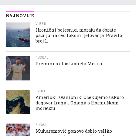
NAJNOVIJE
VIJESTI
Hronični bolesnici moraju da obrate
pažnju na ovo tokom ljetovanja: Pravilo
broj 1.
FUDBAL
Preminuo otac Lionela Mesija
SVIJET
Američki zvaničnik: Očekujemo uskoro
dogovor Irana i Omana o Hormuškom
moreuzu
FUDBAL
Muharemović ponovo dobio veliko