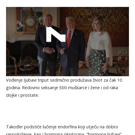
Vođenje ljubavi triput sedmično produžava život za čak 10
godina. Redovno seksanje štiti muškarce i žene i od raka
dojke i prostate.
Također podstiče lučenje endorfina koji utječu na dobro
raspoloženje, kao i hormona oksitocina, “hormona ljubavi”