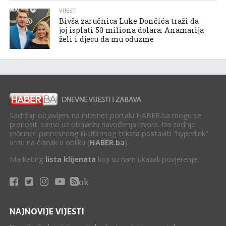
VIJESTI
Bivša zaručnica Luke Dončića traži da
joj isplati 50 miliona dolara: Anamarija
želi i djecu da mu oduzme
Sadržaji objavljeni na internet portalu HABER.ba mogu se
prenositi samo uz obavezu navođenja izvora. Iza zadnje
rečenice prenesenog ili citiranog teksta postaviti "hyperlink"
vezu na članak u obliku (
HABER.ba
).
Marketing
lista klijenata
koji su nam ukazali povjerenje.
ok
NAJNOVIJE VIJESTI