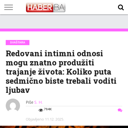
VIJESTI
BIZNIS
SPORT
SHOWBIZ
LIFESTYLE
SCI-
AUTO
ZANIMLJIVOSTI
FOTO
VIDEO
TV
VREMENSKA
STANJE NA
KURSNA
O
MARKETING
IMPRESSUM
KONTAKT
TECH
PROGRAM
PROGNOZA
PUTEVIMA
LISTA
NAMA
SVAŠTARA
Redovani intimni odnosi
mogu znatno produžiti
trajanje života: Koliko puta
sedmično biste trebali voditi
ljubav
Piše
S. H.
79.4K
Objavljeno
11.12. 2025.