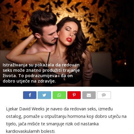
Istraživanja su pokazala da redovan
seks može znatno produžiti trajanje
života. To podrazumijeva i da on
dobro utječe na zdravlje.
KOMENTARI
Ljekar David Weeks je naveo da redovan seks, između
ostalog, pomaže u otpuštanju hormona koji dobro utječu na
tijelo, jača mišiće te smanjuje rizik od nastanka
kardiovaskularnih bolesti.