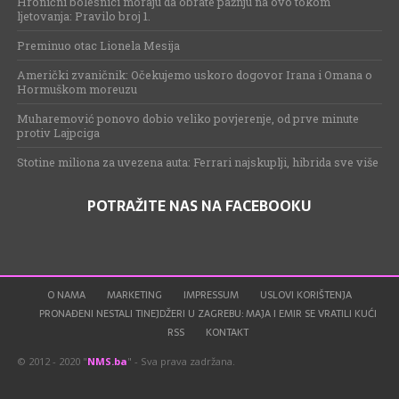
Hronični bolesnici moraju da obrate pažnju na ovo tokom
ljetovanja: Pravilo broj 1.
Preminuo otac Lionela Mesija
Američki zvaničnik: Očekujemo uskoro dogovor Irana i Omana o
Hormuškom moreuzu
Muharemović ponovo dobio veliko povjerenje, od prve minute
protiv Lajpciga
Stotine miliona za uvezena auta: Ferrari najskuplji, hibrida sve više
POTRAŽITE NAS NA FACEBOOKU
O NAMA
MARKETING
IMPRESSUM
USLOVI KORIŠTENJA
PRONAĐENI NESTALI TINEJDŽERI U ZAGREBU: MAJA I EMIR SE VRATILI KUĆI
RSS
KONTAKT
© 2012 - 2020 "
NMS.ba
" - Sva prava zadržana.