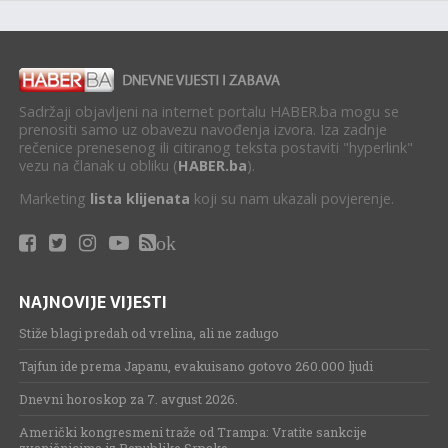
Sadržaji objavljeni na internet portalu HABER.ba mogu se
prenositi samo uz obavezu navođenja izvora. Iza zadnje
rečenice prenesenog ili citiranog teksta postaviti "hyperlink"
vezu na članak u obliku (
HABER.ba
).
Marketing
lista klijenata
koji su nam ukazali povjerenje.
ok
NAJNOVIJE VIJESTI
Stiže blagi predah od vrelina, ali ne zadugo
Tajfun ide prema Japanu, evakuisano gotovo 260.000 ljudi
Dnevni horoskop za 7. avgust 2026.
Američki kongresmeni traže od Trampa: Vratite sankcije
zvaničnicima iz Republike Srpske