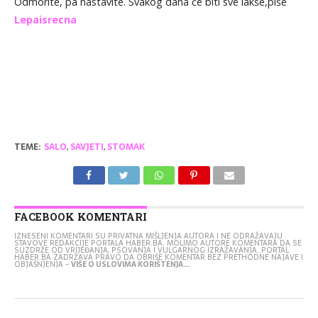
Odmorite, pa nastavite. Svakog dana će biti sve lakše,piše
Lepaisrecna
TEME:
SALO
,
SAVJETI
,
STOMAK
FACEBOOK KOMENTARI
IZNESENI KOMENTARI SU PRIVATNA MIŠLJENJA AUTORA I NE ODRAŽAVAJU
STAVOVE REDAKCIJE PORTALA HABER.BA. MOLIMO AUTORE KOMENTARA DA SE
SUZDRŽE OD VRIJEĐANJA, PSOVANJA I VULGARNOG IZRAŽAVANJA. PORTAL
HABER.BA ZADRŽAVA PRAVO DA OBRIŠE KOMENTAR BEZ PRETHODNE NAJAVE I
OBJAŠNJENJA -
VIŠE O USLOVIMA KORIŠTENJA...