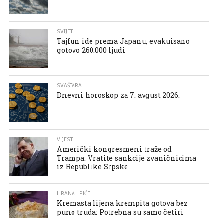
SVIJET
Tajfun ide prema Japanu, evakuisano
gotovo 260.000 ljudi
SVAŠTARA
Dnevni horoskop za 7. avgust 2026.
VIJESTI
Američki kongresmeni traže od
Trampa: Vratite sankcije zvaničnicima
iz Republike Srpske
HRANA I PIĆE
Kremasta lijena krempita gotova bez
puno truda: Potrebna su samo četiri