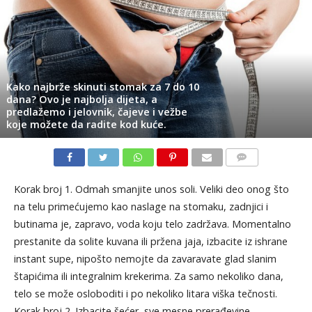
Kako najbrže skinuti stomak za 7 do 10
dana? Ovo je najbolja dijeta, a
predlažemo i jelovnik, čajeve i vežbe
koje možete da radite kod kuće.
KOMENTARI
Korak broj 1. Odmah smanjite unos soli. Veliki deo onog što
na telu primećujemo kao naslage na stomaku, zadnjici i
butinama je, zapravo, voda koju telo zadržava. Momentalno
prestanite da solite kuvana ili pržena jaja, izbacite iz ishrane
instant supe, nipošto nemojte da zavaravate glad slanim
štapićima ili integralnim krekerima. Za samo nekoliko dana,
telo se može osloboditi i po nekoliko litara viška tečnosti.
Korak broj 2. Izbacite šećer, sve mesne prerađevine,