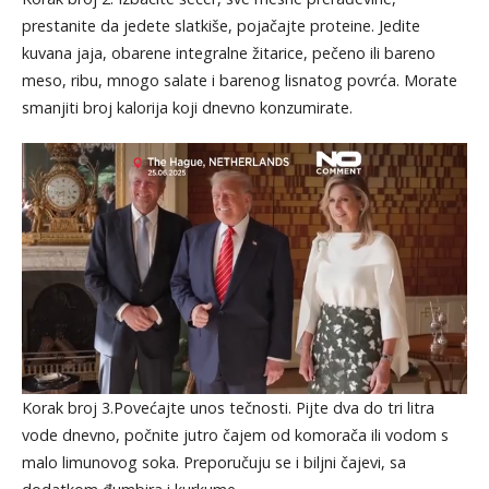
prestanite da jedete slatkiše, pojačajte proteine. Jedite
kuvana jaja, obarene integralne žitarice, pečeno ili bareno
meso, ribu, mnogo salate i barenog lisnatog povrća. Morate
smanjiti broj kalorija koji dnevno konzumirate.
Korak broj 3.Povećajte unos tečnosti. Pijte dva do tri litra
vode dnevno, počnite jutro čajem od komorača ili vodom s
malo limunovog soka. Preporučuju se i biljni čajevi, sa