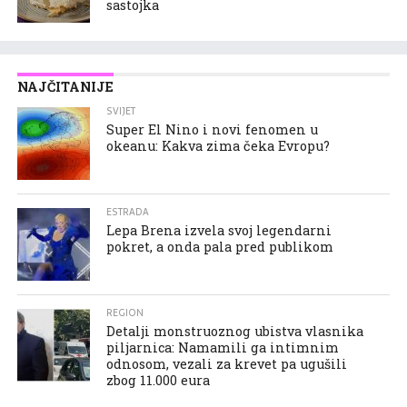
sastojka
NAJČITANIJE
SVIJET
Super El Nino i novi fenomen u
okeanu: Kakva zima čeka Evropu?
ESTRADA
Lepa Brena izvela svoj legendarni
pokret, a onda pala pred publikom
REGION
Detalji monstruoznog ubistva vlasnika
piljarnica: Namamili ga intimnim
odnosom, vezali za krevet pa ugušili
zbog 11.000 eura