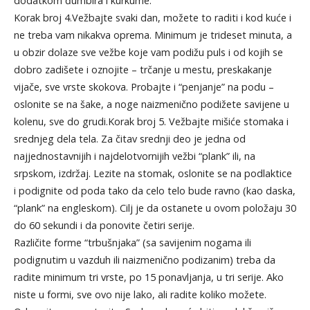
dodatkom đumbira i kurkume.
Korak broj 4.Vežbajte svaki dan, možete to raditi i kod kuće i
ne treba vam nikakva oprema. Minimum je trideset minuta, a
u obzir dolaze sve vežbe koje vam podižu puls i od kojih se
dobro zadišete i oznojite – trčanje u mestu, preskakanje
vijače, sve vrste skokova. Probajte i “penjanje” na podu –
oslonite se na šake, a noge naizmenično podižete savijene u
kolenu, sve do grudi.Korak broj 5. Vežbajte mišiće stomaka i
srednjeg dela tela. Za čitav srednji deo je jedna od
najjednostavnijih i najdelotvornijih vežbi “plank” ili, na
srpskom, izdržaj. Lezite na stomak, oslonite se na podlaktice
i podignite od poda tako da celo telo bude ravno (kao daska,
“plank” na engleskom). Cilj je da ostanete u ovom položaju 30
do 60 sekundi i da ponovite četiri serije.
Različite forme “trbušnjaka” (sa savijenim nogama ili
podignutim u vazduh ili naizmenično podizanim) treba da
radite minimum tri vrste, po 15 ponavljanja, u tri serije. Ako
niste u formi, sve ovo nije lako, ali radite koliko možete.