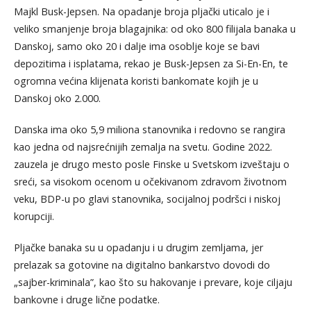
Majkl Busk-Jepsen. Na opadanje broja pljački uticalo je i
veliko smanjenje broja blagajnika: od oko 800 filijala banaka u
Danskoj, samo oko 20 i dalje ima osoblje koje se bavi
depozitima i isplatama, rekao je Busk-Jepsen za Si-En-En, te
ogromna većina klijenata koristi bankomate kojih je u
Danskoj oko 2.000.
Danska ima oko 5,9 miliona stanovnika i redovno se rangira
kao jedna od najsrećnijih zemalja na svetu. Godine 2022.
zauzela je drugo mesto posle Finske u Svetskom izveštaju o
sreći, sa visokom ocenom u očekivanom zdravom životnom
veku, BDP-u po glavi stanovnika, socijalnoj podršci i niskoj
korupciji.
Pljačke banaka su u opadanju i u drugim zemljama, jer
prelazak sa gotovine na digitalno bankarstvo dovodi do
„sajber-kriminala”, kao što su hakovanje i prevare, koje ciljaju
bankovne i druge lične podatke.