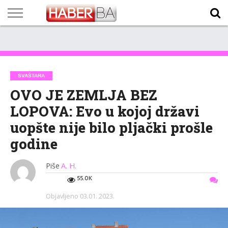
VIJESTI
BIZNIS
SPORT
SHOWBIZ
LIFESTYLE
SCI-
AUTO
ZANIMLJIVOSTI
FOTO
VIDEO
TV
VREMENSKA
STANJE NA
KURSNA
O
MARKETING
IMPRESSUM
KONTAKT
TECH
PROGRAM
PROGNOZA
PUTEVIMA
LISTA
NAMA
SVAŠTARA
OVO JE ZEMLJA BEZ
LOPOVA: Evo u kojoj državi
uopšte nije bilo pljački prošle
godine
Piše
A. H.
55.0K
Objavljeno
03.01. 2023.