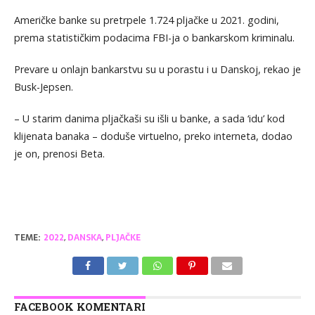
Američke banke su pretrpele 1.724 pljačke u 2021. godini,
prema statističkim podacima FBI-ja o bankarskom kriminalu.
Prevare u onlajn bankarstvu su u porastu i u Danskoj, rekao je
Busk-Jepsen.
– U starim danima pljačkaši su išli u banke, a sada ‘idu’ kod
klijenata banaka – doduše virtuelno, preko interneta, dodao
je on, prenosi Beta.
TEME:
2022
,
DANSKA
,
PLJAČKE
FACEBOOK KOMENTARI