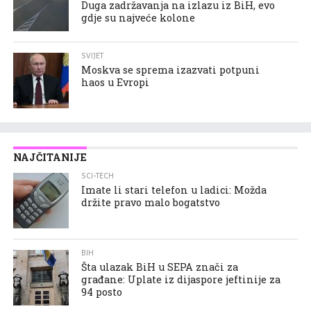
Duga zadržavanja na izlazu iz BiH, evo
gdje su najveće kolone
SVIJET
Moskva se sprema izazvati potpuni
haos u Evropi
NAJČITANIJE
SCI-TECH
Imate li stari telefon u ladici: Možda
držite pravo malo bogatstvo
BIH
Šta ulazak BiH u SEPA znači za
građane: Uplate iz dijaspore jeftinije za
94 posto