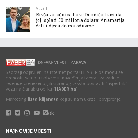
VIJESTI
Bivša zaručnica Luke Dončića traži da
joj isplati 50 miliona dolara: Anamarija
želi i djecu da mu oduzme
Sadržaji objavljeni na internet portalu HABER.ba mogu se
prenositi samo uz obavezu navođenja izvora. Iza zadnje
rečenice prenesenog ili citiranog teksta postaviti "hyperlink"
vezu na članak u obliku (
HABER.ba
).
Marketing
lista klijenata
koji su nam ukazali povjerenje.
ok
NAJNOVIJE VIJESTI