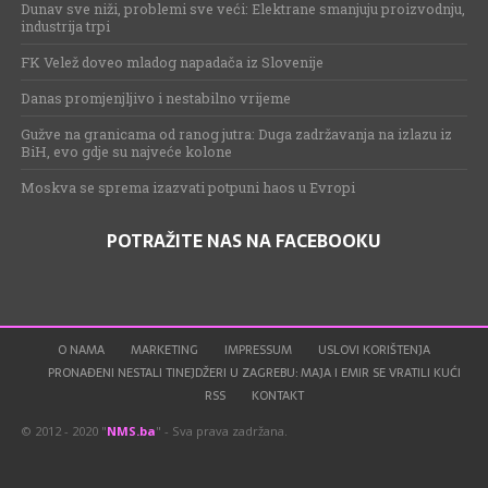
Dunav sve niži, problemi sve veći: Elektrane smanjuju proizvodnju,
industrija trpi
FK Velež doveo mladog napadača iz Slovenije
Danas promjenjljivo i nestabilno vrijeme
Gužve na granicama od ranog jutra: Duga zadržavanja na izlazu iz
BiH, evo gdje su najveće kolone
Moskva se sprema izazvati potpuni haos u Evropi
POTRAŽITE NAS NA FACEBOOKU
O NAMA
MARKETING
IMPRESSUM
USLOVI KORIŠTENJA
PRONAĐENI NESTALI TINEJDŽERI U ZAGREBU: MAJA I EMIR SE VRATILI KUĆI
RSS
KONTAKT
© 2012 - 2020 "
NMS.ba
" - Sva prava zadržana.