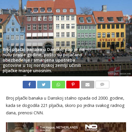
Broj pljački banaka u Danskoj pao je na
nulu prošle godine, pošto su pojačano
obezbeđenje i smanjena upotreba
gotovine u toj nordijskoj zemlji učinili
pljačke manje unosnim.
DANSKA - WISH.HR
KOMENTARI
Broj pljački banaka u Danskoj stalno opada od 2000. godine,
kada se dogodila 221 pljačka, skoro po jedna svakog radnog
dana, prenosi CNN.