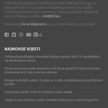
Sadržaji objavljeni na internet portalu HABER.ba mogu se
prenositi samo uz obavezu navođenja izvora. Iza zadnje
rečenice prenesenog ili citiranog teksta postaviti "hyperlink"
vezu na članak u obliku (
HABER.ba
).
Marketing
lista klijenata
koji su nam ukazali povjerenje.
ok
NAJNOVIJE VIJESTI
Petnaestogodišnjak u kostimu klauna nasmrt izbo 78-godišnjaka
na autobuskoj stanici
Bivša zaručnica Luke Dončića traži da joj isplati 50 miliona dolara:
Anamarija želi i djecu da mu oduzme
Drama zeničkih rudara: U jamu se vratio radnik kojem je prethodno
pozlilo
Austrijski mediji: U Beču ordinira i taksi mafija
Imate li stari telefon u ladici: Možda držite pravo malo bogatstvo