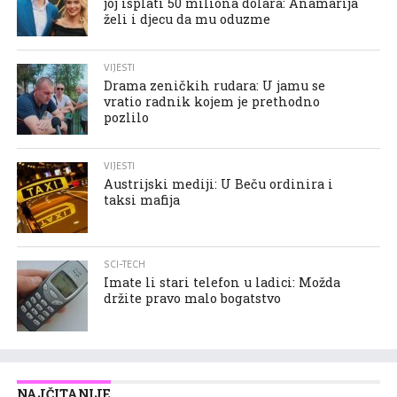
joj isplati 50 miliona dolara: Anamarija
želi i djecu da mu oduzme
VIJESTI
Drama zeničkih rudara: U jamu se
vratio radnik kojem je prethodno
pozlilo
VIJESTI
Austrijski mediji: U Beču ordinira i
taksi mafija
SCI-TECH
Imate li stari telefon u ladici: Možda
držite pravo malo bogatstvo
NAJČITANIJE