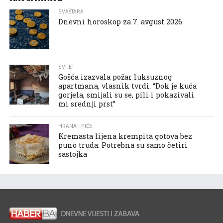
SVAŠTARA
Dnevni horoskop za 7. avgust 2026.
SVIJET
Gošća izazvala požar luksuznog
apartmana, vlasnik tvrdi: “Dok je kuća
gorjela, smijali su se, pili i pokazivali
mi srednji prst”
HRANA I PIĆE
Kremasta lijena krempita gotova bez
puno truda: Potrebna su samo četiri
sastojka