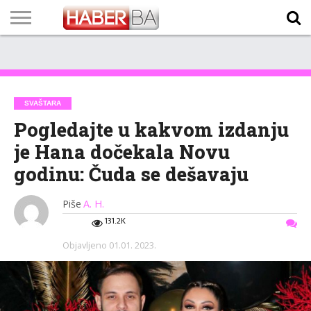
VIJESTI
BIZNIS
SPORT
SHOWBIZ
LIFESTYLE
SCI-
AUTO
ZANIMLJIVOSTI
FOTO
VIDEO
TV
VREMENSKA
STANJE NA
KURSNA
O
MARKETING
IMPRESSUM
KONTAKT
TECH
PROGRAM
PROGNOZA
PUTEVIMA
LISTA
NAMA
SVAŠTARA
Pogledajte u kakvom izdanju
je Hana dočekala Novu
godinu: Čuda se dešavaju
Piše
A. H.
131.2K
Objavljeno
01.01. 2023.