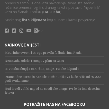
prenositi samo uz obavezu navođenja izvora. Iza zadnje
rečenice prenesenog ili citiranog teksta postaviti "hyperlink"
vezu na članak u obliku (
HABER.ba
).
Marketing
lista klijenata
koji su nam ukazali povjerenje.
ok
NAJNOVIJE VIJESTI
Mourinho uveo tri stroga pravila fudbalerima Reala
Netanyahu odbio Trumpov plan za Gazu
Hrvatska skuplja od Grčke, Italije, Turske i Španije
Dramatične scene iz Kanade: Požar uništava kuće, više od 20.000
ljudi evakuisano
Huti izveli veliki napad na saudijske snage, tvrde da ima desetine
žrtava
POTRAŽITE NAS NA FACEBOOKU