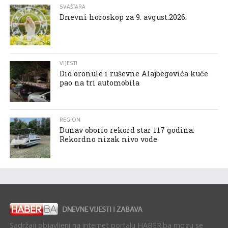
SVAŠTARA
Dnevni horoskop za 9. avgust.2026.
VIJESTI
Dio oronule i ruševne Alajbegovića kuće
pao na tri automobila
REGION
Dunav oborio rekord star 117 godina:
Rekordno nizak nivo vode
Sadržaji objavljeni na internet portalu HABER.ba mogu se