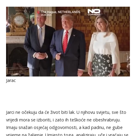
Jarac
Jarci ne očekuju da će život biti lak. U njihovu svijetu, sve što
vrijedi mora se izboriti, i zato ih teškoće ne obeshrabruju.
Imaju snažan osjećaj odgovornosti, a kad padnu, ne gube
vrijeme na žaljenje. Umjesto toga, analiziraju, uče i vraćaju se