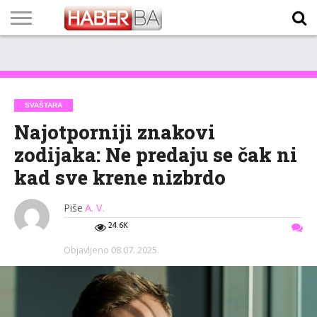
VIJESTI
BIZNIS
SPORT
SHOWBIZ
LIFESTYLE
SCI-
AUTO
ZANIMLJIVOSTI
FOTO
VIDEO
TV
VREMENSKA
STANJE NA
KURSNA
O
MARKETING
IMPRESSUM
KONTAKT
TECH
PROGRAM
PROGNOZA
PUTEVIMA
LISTA
NAMA
SVAŠTARA
Najotporniji znakovi
zodijaka: Ne predaju se čak ni
kad sve krene nizbrdo
Piše
A. V.
24.6K
Objavljeno
08.07. 2025.