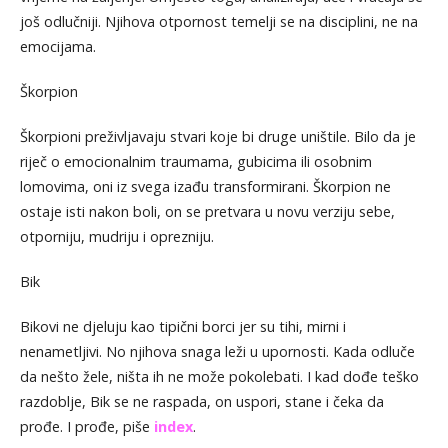
još odlučniji. Njihova otpornost temelji se na disciplini, ne na
emocijama.
Škorpion
Škorpioni preživljavaju stvari koje bi druge uništile. Bilo da je
riječ o emocionalnim traumama, gubicima ili osobnim
lomovima, oni iz svega izađu transformirani. Škorpion ne
ostaje isti nakon boli, on se pretvara u novu verziju sebe,
otporniju, mudriju i oprezniju.
Bik
Bikovi ne djeluju kao tipični borci jer su tihi, mirni i
nenametljivi. No njihova snaga leži u upornosti. Kada odluče
da nešto žele, ništa ih ne može pokolebati. I kad dođe teško
razdoblje, Bik se ne raspada, on uspori, stane i čeka da
prođe. I prođe, piše
index
.