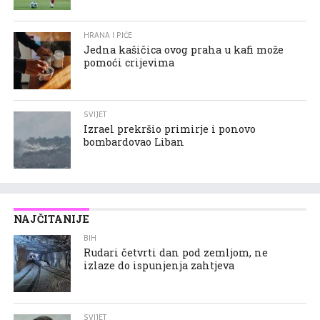
HRANA I PIĆE
Jedna kašičica ovog praha u kafi može
pomoći crijevima
SVIJET
Izrael prekršio primirje i ponovo
bombardovao Liban
NAJČITANIJE
BIH
Rudari četvrti dan pod zemljom, ne
izlaze do ispunjenja zahtjeva
SVIJET