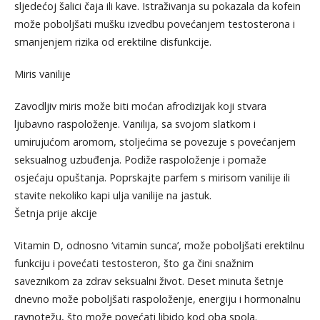
sljedećoj šalici čaja ili kave. Istraživanja su pokazala da kofein
može poboljšati mušku izvedbu povećanjem testosterona i
smanjenjem rizika od erektilne disfunkcije.
Miris vanilije
Zavodljiv miris može biti moćan afrodizijak koji stvara
ljubavno raspoloženje. Vanilija, sa svojom slatkom i
umirujućom aromom, stoljećima se povezuje s povećanjem
seksualnog uzbuđenja. Podiže raspoloženje i pomaže
osjećaju opuštanja. Poprskajte parfem s mirisom vanilije ili
stavite nekoliko kapi ulja vanilije na jastuk.
Šetnja prije akcije
Vitamin D, odnosno ‘vitamin sunca’, može poboljšati erektilnu
funkciju i povećati testosteron, što ga čini snažnim
saveznikom za zdrav seksualni život. Deset minuta šetnje
dnevno može poboljšati raspoloženje, energiju i hormonalnu
ravnotežu, što može povećati libido kod oba spola.