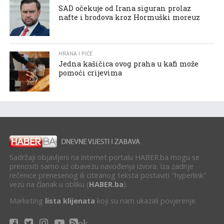
SAD očekuje od Irana siguran prolaz
nafte i brodova kroz Hormuški moreuz
HRANA I PIĆE
Jedna kašičica ovog praha u kafi može
pomoći crijevima
Sadržaji objavljeni na internet portalu HABER.ba mogu se
prenositi samo uz obavezu navođenja izvora. Iza zadnje
rečenice prenesenog ili citiranog teksta postaviti "hyperlink"
vezu na članak u obliku (
HABER.ba
).
Marketing
lista klijenata
koji su nam ukazali povjerenje.
ok