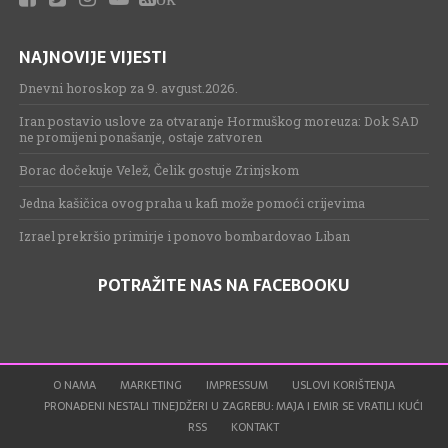
NAJNOVIJE VIJESTI
Dnevni horoskop za 9. avgust.2026.
Iran postavio uslove za otvaranje Hormuškog moreuza: Dok SAD
ne promijeni ponašanje, ostaje zatvoren
Borac dočekuje Velež, Čelik gostuje Zrinjskom
Jedna kašičica ovog praha u kafi može pomoći crijevima
Izrael prekršio primirje i ponovo bombardovao Liban
POTRAŽITE NAS NA FACEBOOKU
O NAMA
MARKETING
IMPRESSUM
USLOVI KORIŠTENJA
PRONAĐENI NESTALI TINEJDŽERI U ZAGREBU: MAJA I EMIR SE VRATILI KUĆI
RSS
KONTAKT