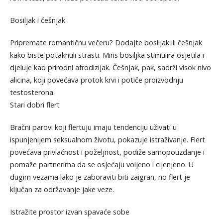
Bosiljak i češnjak
Pripremate romantičnu večeru? Dodajte bosiljak ili češnjak
kako biste potaknuli strasti. Miris bosiljka stimulira osjetila i
djeluje kao prirodni afrodizijak. Češnjak, pak, sadrži visok nivo
alicina, koji povećava protok krvi i potiče proizvodnju
testosterona.
Stari dobri flert
Bračni parovi koji flertuju imaju tendenciju uživati u
ispunjenijem seksualnom životu, pokazuje istraživanje. Flert
povećava privlačnost i poželjnost, podiže samopouzdanje i
pomaže partnerima da se osjećaju voljeno i cijenjeno. U
dugim vezama lako je zaboraviti biti zaigran, no flert je
ključan za održavanje jake veze.
Istražite prostor izvan spavaće sobe