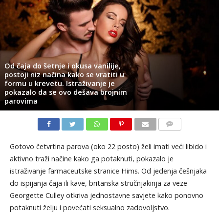
Od čaja do šetnje i okusa vanilije,
postoji niz načina kako se vratiti u
formu u krevetu. Istraživanje je
pokazalo da se ovo dešava brojnim
parovima
KOMENTARI
Gotovo četvrtina parova (oko 22 posto) želi imati veći libido i
aktivno traži načine kako ga potaknuti, pokazalo je
istraživanje farmaceutske stranice Hims. Od jedenja češnjaka
do ispijanja čaja ili kave, britanska stručnjakinja za veze
Georgette Culley otkriva jednostavne savjete kako ponovno
potaknuti želju i povećati seksualno zadovoljstvo.