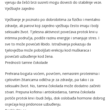
vjeruju da češći brzi susreti mogu dovesti do stabilnije veze.
Vježbajte zajedno
Vježbanje je poznato po dobrobitima za fizičko i mentalno
zdravlje, ali parovi koji zajedno vježbaju često imaju i bolji
seksualni život. Tjelesna aktivnost povećava protok krvi u
intimna područja, podiže razinu energije i smanjuje stres. I
sve to može povećati libido. Istraživanja pokazuju da
tjelovježba može poboljšati erekciju kod muškaraca i
povećati uzbuđenje kod žena.
Prednosti tamne čokolade
Prehrana bogata voćem, povrćem, nemasnim proteinima i
cjelovitim žitaricama odlična je za zdravlje, pa tako i za
seksualni život. No, tamna čokolada može dodatno začiniti
stvari. Prepuna kofeina i antioksidansa, tamna čokolada
potiče protok krvi i budi želju, dok oslobađa hormone dobrog
osjećaja koji pridonose uzbuđenju.