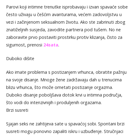
Parovi koji intimne trenutke isprobavaju i izvan spavaće sobe
često uživaju u češćim avanturama, većem zadovoljstvu u
vezi i začinjenom seksualnom životu. Ako ste zabrinuti zbog
znatiželjnih susjeda, zavodite partnera pod tušem. No ne
zaboravite prvo postaviti prostirku protiv klizanja, čisto za
sigurnost, prenosi
24sata
.
Duboko dišite
Ako imate problema s postizanjem vrhunca, obratite pažnju
na svoje disanje. Mnoge žene zadržavaju dah u trenucima
blizu vrhunca, što može ometati postizanje orgazma.
Duboko disanje poboljšava dotok krvi u intimna područja,
što vodi do intenzivnijih i produljenih orgazama.
Brzi susreti
Sjajan seks ne zahtijeva sate u spavaćoj sobi. Spontani brzi
susreti mogu ponovno zapaliti iskru i uzbuđenje. Stručnjaci