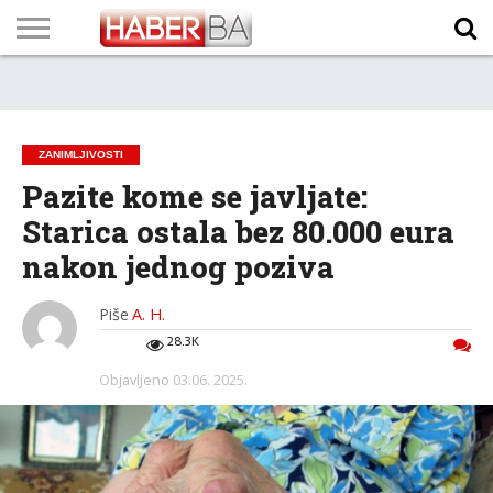
VIJESTI
BIZNIS
SPORT
SHOWBIZ
LIFESTYLE
SCI-
AUTO
ZANIMLJIVOSTI
FOTO
VIDEO
TV
VREMENSKA
STANJE NA
KURSNA
O
MARKETING
IMPRESSUM
KONTAKT
TECH
PROGRAM
PROGNOZA
PUTEVIMA
LISTA
NAMA
ZANIMLJIVOSTI
Pazite kome se javljate:
Starica ostala bez 80.000 eura
nakon jednog poziva
Piše
A. H.
28.3K
Objavljeno
03.06. 2025.