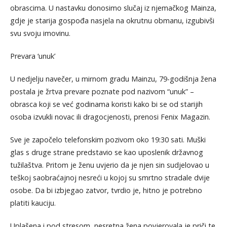
obrascima. U nastavku donosimo slučaj iz njemačkog Mainza,
gdje je starija gospođa nasjela na okrutnu obmanu, izgubivši
svu svoju imovinu.
Prevara ‘unuk’
U nedjelju navečer, u mirnom gradu Mainzu, 79-godišnja žena
postala je žrtva prevare poznate pod nazivom “unuk” –
obrasca koji se već godinama koristi kako bi se od starijih
osoba izvukli novac ili dragocjenosti, prenosi Fenix Magazin.
Sve je započelo telefonskim pozivom oko 19:30 sati. Muški
glas s druge strane predstavio se kao uposlenik državnog
tužilaštva. Pritom je ženu uvjerio da je njen sin sudjelovao u
teškoj saobraćajnoj nesreći u kojoj su smrtno stradale dvije
osobe. Da bi izbjegao zatvor, tvrdio je, hitno je potrebno
platiti kauciju.
Uplašena i pod stresom, nesretna žena povjerovala je priči te