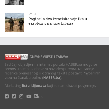
SVIJET
Poginula dva izraelska vojnika u
eksploziji na jugu Libana
Sadržaji objavljeni na internet portalu HABER.ba mogu se
prenositi samo uz obavezu navođenja izvora. Iza zadnje
rečenice prenesenog ili citiranog teksta postaviti "hyperlink"
vezu na članak u obliku (
HABER.ba
).
Marketing
lista klijenata
koji su nam ukazali povjerenje.
ok