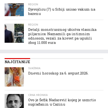
REGION
Djevojčicu (7) u Srbiji usisao vakum na
bazenu
REGION
Detalji monstruoznog ubistva vlasnika
piljarnica: Namamili ga intimnim
odnosom, vezali za krevet pa ugušili
zbog 11.000 eura
NAJČITANIJE
SVAŠTARA
Dnevni horoskop za 6. avgust.2026.
CRNA HRONIKA
Ovo je Šefik Nadarević kojeg je usmrtio
sugrađanin u Cazinu