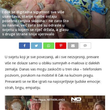
I dok se digitalna sigurnost sve više
usavršava, starije osobe ostaju
posebno ranjiva skupina – ne zato što
su naivne, već zato što su odrasle u
svijetu u kojem se riječ držala, a glasu
s druge strane linije vjerovalo
KOMENTARI
U svijetu koji je sve povezaniji, ali i sve neizvjesniji, prevare
više ne dolaze samo u obliku sumnjivih e-mailova iz dalekih
zemalja. Danas vas mogu zaskočiti u tren oka – telefonskim
pozivom, porukom na mobitel ili čak na kućnom pragu.
Prevaranti se ne libe igrati na najosjetljivije ljudske emocije:
strah, brigu, empatiju.