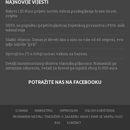
NAJNOVIJE VIJESTI
Ratovi i El Nino prijete novim valom poskupljenja hrane širom
svijeta
UEFA ne popušta i prijeti bojkotom Svjetskog prvenstva i FIFA-inih
takmičenja
Sladić objavio: Danas je deveti dan u nizu sa više od 40 stepeni, evo
gdje najviše “prži”
Djevojčicu (7) u Srbiji usisao vakum na bazenu
Detalji monstruoznog ubistva vlasnika piljarnica: Namamili ga
intimnim odnosom, vezali za krevet pa ugušili zbog 11.000 eura
POTRAŽITE NAS NA FACEBOOKU
O NAMA
MARKETING
IMPRESSUM
USLOVI KORIŠTENJA
PRONAĐENI NESTALI TINEJDŽERI U ZAGREBU: MAJA I EMIR SE VRATILI KUĆI
RSS
KONTAKT