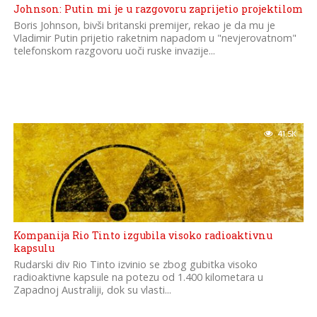
Johnson: Putin mi je u razgovoru zaprijetio projektilom
Boris Johnson, bivši britanski premijer, rekao je da mu je
Vladimir Putin prijetio raketnim napadom u "nevjerovatnom"
telefonskom razgovoru uoči ruske invazije...
41.5K
Kompanija Rio Tinto izgubila visoko radioaktivnu
kapsulu
Rudarski div Rio Tinto izvinio se zbog gubitka visoko
radioaktivne kapsule na potezu od 1.400 kilometara u
Zapadnoj Australiji, dok su vlasti...