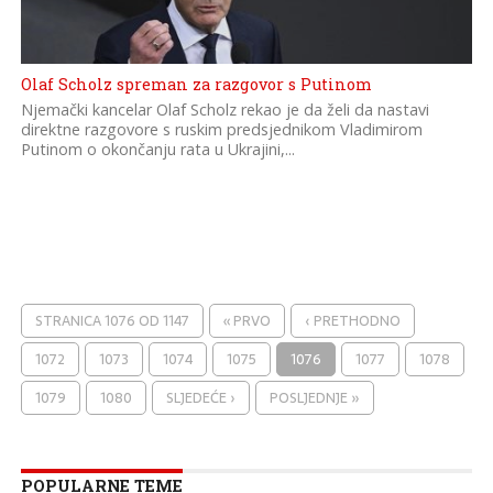
Olaf Scholz spreman za razgovor s Putinom
Njemački kancelar Olaf Scholz rekao je da želi da nastavi
direktne razgovore s ruskim predsjednikom Vladimirom
Putinom o okončanju rata u Ukrajini,...
STRANICA 1076 OD 1147
« PRVO
‹ PRETHODNO
1072
1073
1074
1075
1076
1077
1078
1079
1080
SLJEDEĆE ›
POSLJEDNJE »
POPULARNE TEME