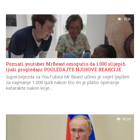
31.1K
Poznati youtuber MrBeast omogućio da 1.000 slijepih
ljudi progledaju: POGLEDAJTE NJIHOVE REAKCIJE
Superzvijezda sa YouTubea Mr Beast učinio je svijet ljepšim
za najmanje 1.000 ljudi nakon što im je platio operacije
katarakte nakon koje...
41.2K