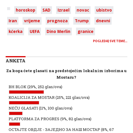
horoskop
SAD
Izrael
novac
ubistvo
Iran
vrijeme
prognoza
Trump
dnevni
kćerka
UEFA
Dino Merlin
granice
POGLEDAJ SVE TEME…
ANKETA
Za koga ćete glasati na predstojećim lokalnim izborima u
Mostaru?
BH BLOK
(29%, 252 glas/ova)
KOALICIJA ZA MOSTAR
(25%, 221 glas/ova)
NEĆU GLASATI
(11%, 100 glas/ova)
PLATFORMA ZA PROGRES
(9%, 82 glas/ova)
ОСТАЈТЕ ОВДЈЕ - ЗАЈЕДНО ЗА НАШ МОСТАР
(8%, 67