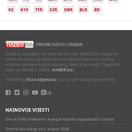
KS
K10
TFR
SZR
DBR
BLR
BD
Sadržaji objavljeni na internet portalu HABER.ba mogu se
prenositi samo uz obavezu navođenja izvora. Iza zadnje
rečenice prenesenog ili citiranog teksta postaviti "hyperlink"
vezu na članak u obliku (
HABER.ba
).
Marketing
lista klijenata
koji su nam ukazali povjerenje.
ok
NAJNOVIJE VIJESTI
Ovo je Šefik Nadarević kojeg je usmrtio sugrađanin u Cazinu
Dnevni horoskop za 6. avgust.2026.