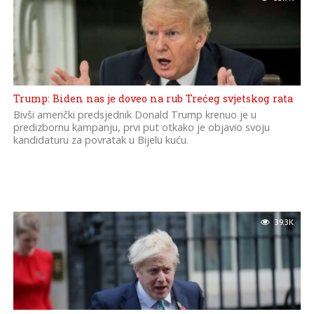
Trump: Biden nas je doveo na rub Trećeg svjetskog rata
Bivši američki predsjednik Donald Trump krenuo je u
predizbornu kampanju, prvi put otkako je objavio svoju
kandidaturu za povratak u Bijelu kuću.
39.3K