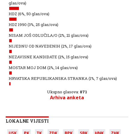
glas/ova)
HDZ
(6%, 50 glas/ova)
HDZ 1990
(3%, 25 glas/ova)
NISAM JOŠ ODLUČILA/O
(2%, 21 glas/ova)
NIJEDNU OD NAVEDENIH
(2%, 17 glas/ova)
NEZAVISNE KANDIDATE
(2%, 15 glas/ova)
MOSTAR MOJ DOM
(2%, 14 glas/ova)
HRVATSKA REPUBLIKANSKA STRANKA
(1%, 7 glas/ova)
Ukupno glasova:
871
Arhiva anketa
LOKALNE VIJESTI
USK
PK
TK
ZDK
BPK
SBK
HNK
ZHK