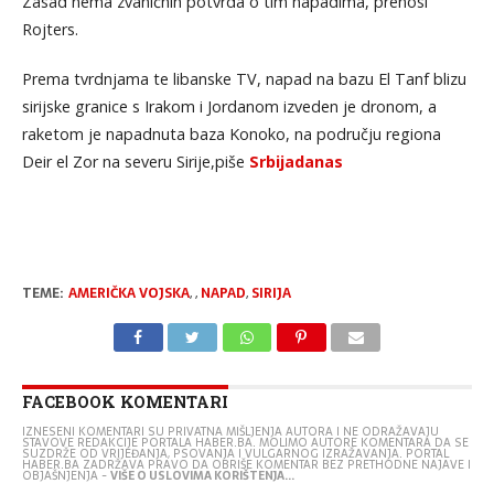
Zasad nema zvaničnih potvrda o tim napadima, prenosi
Rojters.
Prema tvrdnjama te libanske TV, napad na bazu El Tanf blizu
sirijske granice s Irakom i Jordanom izveden je dronom, a
raketom je napadnuta baza Konoko, na području regiona
Deir el Zor na severu Sirije,piše
Srbijadanas
TEME:
AMERIČKA VOJSKA
,
,
NAPAD
,
SIRIJA
FACEBOOK KOMENTARI
IZNESENI KOMENTARI SU PRIVATNA MIŠLJENJA AUTORA I NE ODRAŽAVAJU
STAVOVE REDAKCIJE PORTALA HABER.BA. MOLIMO AUTORE KOMENTARA DA SE
SUZDRŽE OD VRIJEĐANJA, PSOVANJA I VULGARNOG IZRAŽAVANJA. PORTAL
HABER.BA ZADRŽAVA PRAVO DA OBRIŠE KOMENTAR BEZ PRETHODNE NAJAVE I
OBJAŠNJENJA -
VIŠE O USLOVIMA KORIŠTENJA...