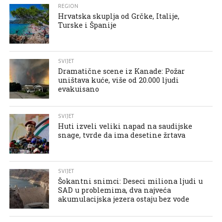
REGION
Hrvatska skuplja od Grčke, Italije,
Turske i Španije
SVIJET
Dramatične scene iz Kanade: Požar
uništava kuće, više od 20.000 ljudi
evakuisano
SVIJET
Huti izveli veliki napad na saudijske
snage, tvrde da ima desetine žrtava
SVIJET
Šokantni snimci: Deseci miliona ljudi u
SAD u problemima, dva najveća
akumulacijska jezera ostaju bez vode