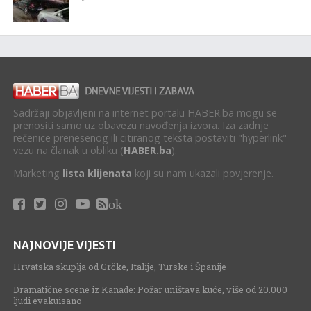
Sadržaji objavljeni na internet portalu HABER.ba mogu se
prenositi samo uz obavezu navođenja izvora. Iza zadnje
rečenice prenesenog ili citiranog teksta postaviti "hyperlink"
vezu na članak u obliku (
HABER.ba
).
Marketing
lista klijenata
koji su nam ukazali povjerenje.
ok
NAJNOVIJE VIJESTI
Hrvatska skuplja od Grčke, Italije, Turske i Španije
Dramatične scene iz Kanade: Požar uništava kuće, više od 20.000
ljudi evakuisano