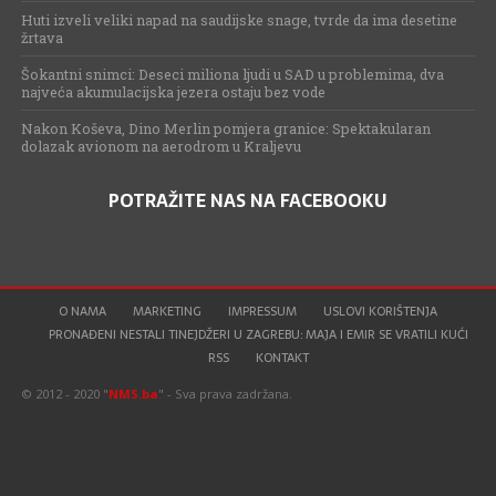
Huti izveli veliki napad na saudijske snage, tvrde da ima desetine
žrtava
Šokantni snimci: Deseci miliona ljudi u SAD u problemima, dva
najveća akumulacijska jezera ostaju bez vode
Nakon Koševa, Dino Merlin pomjera granice: Spektakularan
dolazak avionom na aerodrom u Kraljevu
POTRAŽITE NAS NA FACEBOOKU
O NAMA
MARKETING
IMPRESSUM
USLOVI KORIŠTENJA
PRONAĐENI NESTALI TINEJDŽERI U ZAGREBU: MAJA I EMIR SE VRATILI KUĆI
RSS
KONTAKT
© 2012 - 2020 "
NMS.ba
" - Sva prava zadržana.