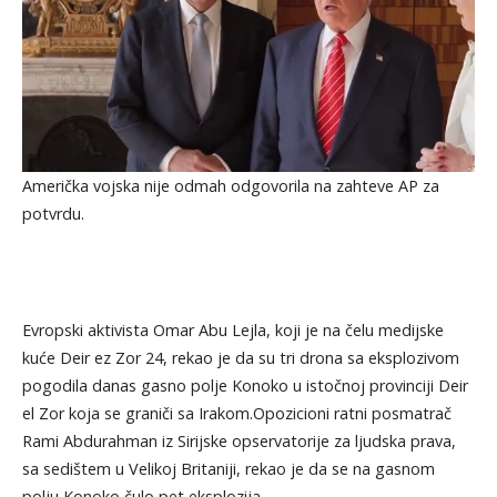
Američka vojska nije odmah odgovorila na zahteve AP za
potvrdu.
Evropski aktivista Omar Abu Lejla, koji je na čelu medijske
kuće Deir ez Zor 24, rekao je da su tri drona sa eksplozivom
pogodila danas gasno polje Konoko u istočnoj provinciji Deir
el Zor koja se graniči sa Irakom.Opozicioni ratni posmatrač
Rami Abdurahman iz Sirijske opservatorije za ljudska prava,
sa sedištem u Velikoj Britaniji, rekao je da se na gasnom
polju Konoko čulo pet eksplozija.