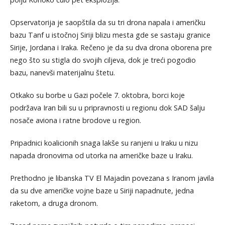
Opservatorija je saopštila da su tri drona napala i američku
bazu Tanf u istočnoj Siriji blizu mesta gde se sastaju granice
Sirije, Jordana i Iraka. Rečeno je da su dva drona oborena pre
nego što su stigla do svojih ciljeva, dok je treći pogodio
bazu, nanevši materijalnu štetu.
Otkako su borbe u Gazi počele 7. oktobra, borci koje
podržava Iran bili su u pripravnosti u regionu dok SAD šalju
nosače aviona i ratne brodove u region.
Pripadnici koalicionih snaga lakše su ranjeni u Iraku u nizu
napada dronovima od utorka na američke baze u Iraku.
Prethodno je libanska TV El Majadin povezana s Iranom javila
da su dve američke vojne baze u Siriji napadnute, jedna
raketom, a druga dronom.