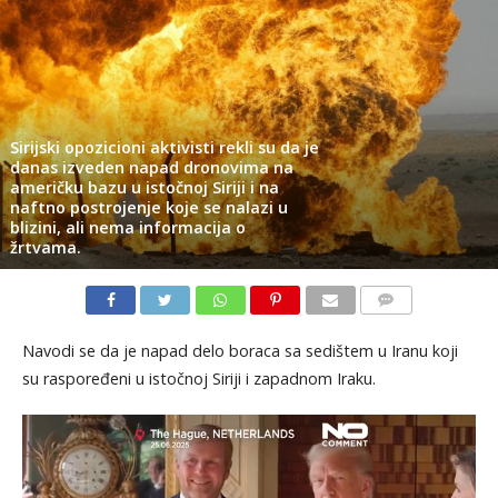
Sirijski opozicioni aktivisti rekli su da je
danas izveden napad dronovima na
američku bazu u istočnoj Siriji i na
naftno postrojenje koje se nalazi u
blizini, ali nema informacija o
žrtvama.
KOMENTARI
Navodi se da je napad delo boraca sa sedištem u Iranu koji
su raspoređeni u istočnoj Siriji i zapadnom Iraku.