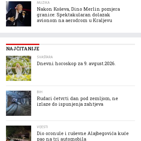
MUZIKA
Nakon Koševa, Dino Merlin pomjera
granice: Spektakularan dolazak
avionom na aerodrom u Kraljevu
NAJČITANIJE
SVAŠTARA
Dnevni horoskop za 9. avgust.2026.
BIH
Rudari četvrti dan pod zemljom, ne
izlaze do ispunjenja zahtjeva
VIJESTI
Dio oronule i ruševne Alajbegovića kuće
pao na tri automobila