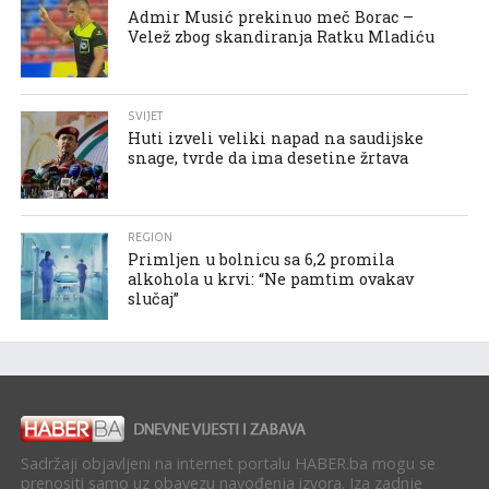
Admir Musić prekinuo meč Borac –
Velež zbog skandiranja Ratku Mladiću
SVIJET
Huti izveli veliki napad na saudijske
snage, tvrde da ima desetine žrtava
REGION
Primljen u bolnicu sa 6,2 promila
alkohola u krvi: “Ne pamtim ovakav
slučaj”
Sadržaji objavljeni na internet portalu HABER.ba mogu se
prenositi samo uz obavezu navođenja izvora. Iza zadnje