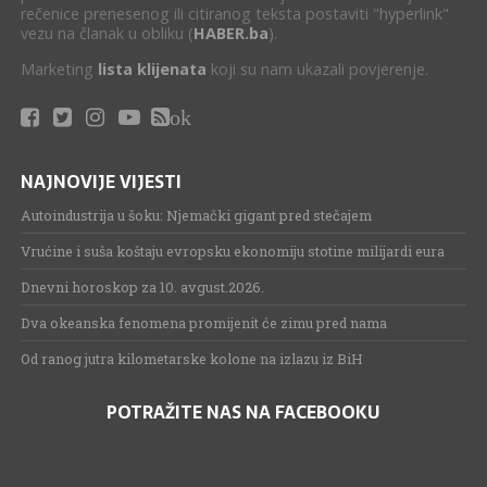
rečenice prenesenog ili citiranog teksta postaviti "hyperlink"
vezu na članak u obliku (
HABER.ba
).
Marketing
lista klijenata
koji su nam ukazali povjerenje.
ok
NAJNOVIJE VIJESTI
Autoindustrija u šoku: Njemački gigant pred stečajem
Vrućine i suša koštaju evropsku ekonomiju stotine milijardi eura
Dnevni horoskop za 10. avgust.2026.
Dva okeanska fenomena promijenit će zimu pred nama
Od ranog jutra kilometarske kolone na izlazu iz BiH
POTRAŽITE NAS NA FACEBOOKU