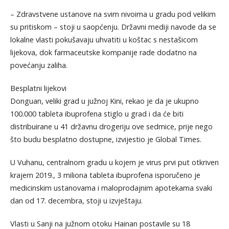
– Zdravstvene ustanove na svim nivoima u gradu pod velikim
su pritiskom – stoji u saopćenju. Državni mediji navode da se
lokalne vlasti pokušavaju uhvatiti u koštac s nestašicom
lijekova, dok farmaceutske kompanije rade dodatno na
povećanju zaliha.
Besplatni lijekovi
Donguan, veliki grad u južnoj Kini, rekao je da je ukupno
100.000 tableta ibuprofena stiglo u grad i da će biti
distribuirane u 41 državnu drogeriju ove sedmice, prije nego
što budu besplatno dostupne, izvijestio je Global Times.
U Vuhanu, centralnom gradu u kojem je virus prvi put otkriven
krajem 2019., 3 miliona tableta ibuprofena isporučeno je
medicinskim ustanovama i maloprodajnim apotekama svaki
dan od 17. decembra, stoji u izvještaju.
Vlasti u Sanji na južnom otoku Hainan postavile su 18