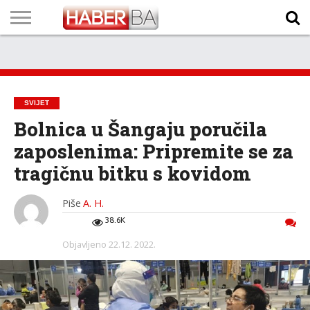
VIJESTI
BIZNIS
SPORT
SHOWBIZ
LIFESTYLE
SCI-
AUTO
ZANIMLJIVOSTI
FOTO
VIDEO
TV
VREMENSKA
STANJE NA
KURSNA
O
MARKETING
IMPRESSUM
KONTAKT
TECH
PROGRAM
PROGNOZA
PUTEVIMA
LISTA
NAMA
SVIJET
Bolnica u Šangaju poručila
zaposlenima: Pripremite se za
tragičnu bitku s kovidom
Piše
A. H.
38.6K
Objavljeno
22.12. 2022.