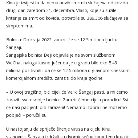
Kina je izvijestila da nema novih smrtnih slučajeva od kovida
drugi dan zaredom 21. decembra. Vlasti, koje su suzile
kriterije za smrt od kovida, potvrdile su 389.306 slučajeva sa
simptomima.
Bolnica: Do kraja 2022. zarazit će se 12.5 miliona ljudi u
Šangaju
Šangajska bolnica Deji objavila je na svom službenom
WeChat nalogu kasno jučer da je u gradu bilo oko 5.43
miliona pozitivnih i da će se 12.5 miliona u glavnom kineskom
komercijalnom središtu zaraziti do kraja godine.
– U ovoj tragičnoj bici cijeli će Veliki Šangaj pasti, a mi ćemo
zaraziti sve osoblje bolnice! Zarazit ćemo cijelu porodicu! Svi
će naši pacijenti biti zaraženi! Nemamo izbora i ne možemo
pobjeći – poručili su.
U nastojanju da spriječe širenje virusa na cijelu Kinu,
stanovnici Šangaja izdržali su dvomjesečnu karantenu koja je