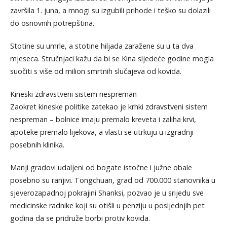
završila 1. juna, a mnogi su izgubili prihode i teško su dolazili
do osnovnih potrepština.
Stotine su umrle, a stotine hiljada zaražene su u ta dva
mjeseca. Stručnjaci kažu da bi se Kina sljedeće godine mogla
suočiti s više od milion smrtnih slučajeva od kovida.
Kineski zdravstveni sistem nespreman
Zaokret kineske politike zatekao je krhki zdravstveni sistem
nespreman – bolnice imaju premalo kreveta i zaliha krvi,
apoteke premalo lijekova, a vlasti se utrkuju u izgradnji
posebnih klinika.
Manji gradovi udaljeni od bogate istočne i južne obale
posebno su ranjivi. Tongchuan, grad od 700.000 stanovnika u
sjeverozapadnoj pokrajini Shanksi, pozvao je u srijedu sve
medicinske radnike koji su otišli u penziju u posljednjih pet
godina da se pridruže borbi protiv kovida.