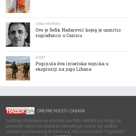
CRNA HRONIKA
Ovo je Šefik Nadarević kojeg je usmrtio
sugrađanin u Cazinu
SVIJET
Poginula dva izraelska vojnika u
eksploziji na jugu Libana
Sadržaji objavljeni na internet portalu HABER.ba mogu se
prenositi samo uz obavezu navođenja izvora. Iza zadnje
rečenice prenesenog ili citiranog teksta postaviti "hyperlink"