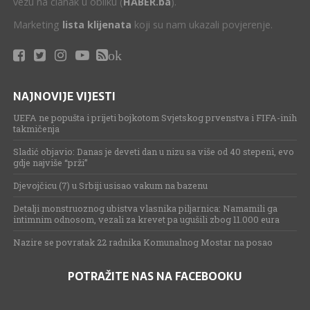
vezu na članak u obliku (
HABER.ba
).
Marketing
lista klijenata
koji su nam ukazali povjerenje.
ok
NAJNOVIJE VIJESTI
UEFA ne popušta i prijeti bojkotom Svjetskog prvenstva i FIFA-inih
takmičenja
Sladić objavio: Danas je deveti dan u nizu sa više od 40 stepeni, evo
gdje najviše “prži”
Djevojčicu (7) u Srbiji usisao vakum na bazenu
Detalji monstruoznog ubistva vlasnika piljarnica: Namamili ga
intimnim odnosom, vezali za krevet pa ugušili zbog 11.000 eura
Nazire se povratak 22 radnika Komunalnog Mostar na posao
POTRAŽITE NAS NA FACEBOOKU