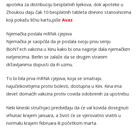
apoteka za distribuciju besplatnih lijekova, dok apoteke u
Zhoukou daju čak 10 besplatnih tableta dnevno stanovnicima
koji pokažu ličnu kartu,piše
Avaz
Njemačka poslala mRNA cjepiva
Njemačka je saopćila da je poslala svoju prvu seriju
BioNTech vakcina u Kinu kako bi ona najprije dala njemačkim
iseljenicima. Berlin se zalaže da se drugim stranim
državljanima dopusti da ih uzmu.
To bi bila prva mRNA cjepiva, koja se smatraju
najučinkovitijima protiv bolesti, dostupna u Kini. Kina ima
devet domaćih vakcina protiv covida odobrenih za upotrebu.
Neki kineski stručnjaci predviđaju da će val kovida dosegnuti
vrhunac krajem januara, a život će se vjerovatno vratiti u
normalu krajem februara ili početkom marta.