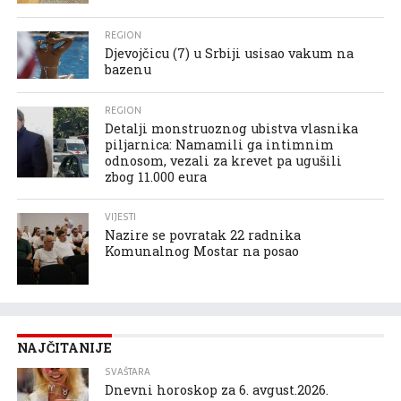
REGION
Djevojčicu (7) u Srbiji usisao vakum na
bazenu
REGION
Detalji monstruoznog ubistva vlasnika
piljarnica: Namamili ga intimnim
odnosom, vezali za krevet pa ugušili
zbog 11.000 eura
VIJESTI
Nazire se povratak 22 radnika
Komunalnog Mostar na posao
NAJČITANIJE
SVAŠTARA
Dnevni horoskop za 6. avgust.2026.