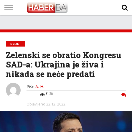
VIJESTI
BIZNIS
SPORT
SHOWBIZ
LIFESTYLE
SCI-
AUTO
ZANIMLJIVOSTI
FOTO
VIDEO
TV
VREMENSKA
STANJE NA
KURSNA
O
MARKETING
IMPRESSUM
KONTAKT
TECH
PROGRAM
PROGNOZA
PUTEVIMA
LISTA
NAMA
SVIJET
Zelenski se obratio Kongresu
SAD-a: Ukrajina je živa i
nikada se neće predati
Piše
A. H.
31.2K
Objavljeno
22.12. 2022.