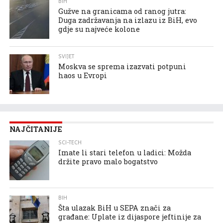
BIH
Gužve na granicama od ranog jutra:
Duga zadržavanja na izlazu iz BiH, evo
gdje su najveće kolone
SVIJET
Moskva se sprema izazvati potpuni
haos u Evropi
NAJČITANIJE
SCI-TECH
Imate li stari telefon u ladici: Možda
držite pravo malo bogatstvo
BIH
Šta ulazak BiH u SEPA znači za
građane: Uplate iz dijaspore jeftinije za