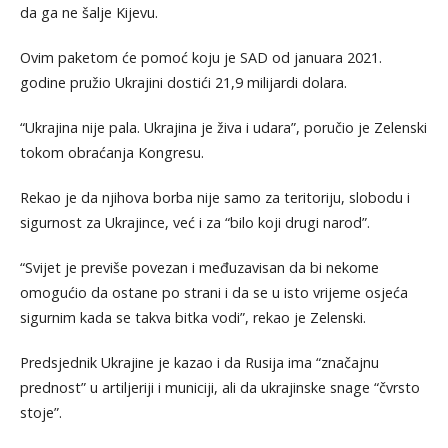
da ga ne šalje Kijevu.
Ovim paketom će pomoć koju je SAD od januara 2021.
godine pružio Ukrajini dostići 21,9 milijardi dolara.
“Ukrajina nije pala. Ukrajina je živa i udara”, poručio je Zelenski
tokom obraćanja Kongresu.
Rekao je da njihova borba nije samo za teritoriju, slobodu i
sigurnost za Ukrajince, već i za “bilo koji drugi narod”.
“Svijet je previše povezan i međuzavisan da bi nekome
omogućio da ostane po strani i da se u isto vrijeme osjeća
sigurnim kada se takva bitka vodi”, rekao je Zelenski.
Predsjednik Ukrajine je kazao i da Rusija ima “značajnu
prednost” u artiljeriji i municiji, ali da ukrajinske snage “čvrsto
stoje”.