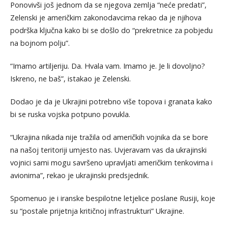
Ponovivši još jednom da se njegova zemlja “neće predati”,
Zelenski je američkim zakonodavcima rekao da je njihova
podrška ključna kako bi se došlo do “prekretnice za pobjedu
na bojnom polju”.
“Imamo artiljeriju. Da. Hvala vam. Imamo je. Je li dovoljno?
Iskreno, ne baš”, istakao je Zelenski.
Dodao je da je Ukrajini potrebno više topova i granata kako
bi se ruska vojska potpuno povukla.
“Ukrajina nikada nije tražila od američkih vojnika da se bore
na našoj teritoriji umjesto nas. Uvjeravam vas da ukrajinski
vojnici sami mogu savršeno upravljati američkim tenkovima i
avionima”, rekao je ukrajinski predsjednik.
Spomenuo je i iranske bespilotne letjelice poslane Rusiji, koje
su “postale prijetnja kritičnoj infrastrukturi” Ukrajine.