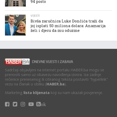
94 posto
VIJESTI
Bivša zaručnica Luke Dončića traži da
joj isplati 50 miliona dolara: Anamarija
želi i djecu da mu oduzme
Sadržaji objavljeni na internet portalu HABER.ba mogu se
prenositi samo uz obavezu navođenja izvora. Iza zadnje
rečenice prenesenog ili citiranog teksta postaviti "hyperlink"
vezu na članak u obliku (
HABER.ba
).
Marketing
lista klijenata
koji su nam ukazali povjerenje.
ok