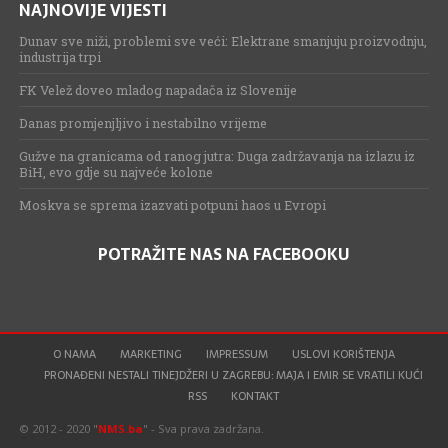
NAJNOVIJE VIJESTI
Dunav sve niži, problemi sve veći: Elektrane smanjuju proizvodnju,
industrija trpi
FK Velež doveo mladog napadača iz Slovenije
Danas promjenjljivo i nestabilno vrijeme
Gužve na granicama od ranog jutra: Duga zadržavanja na izlazu iz
BiH, evo gdje su najveće kolone
Moskva se sprema izazvati potpuni haos u Evropi
POTRAŽITE NAS NA FACEBOOKU
O NAMA
MARKETING
IMPRESSUM
USLOVI KORIŠTENJA
PRONAĐENI NESTALI TINEJDŽERI U ZAGREBU: MAJA I EMIR SE VRATILI KUĆI
RSS
KONTAKT
© 2012 - 2020 "
NMS.ba
" - Sva prava zadržana.