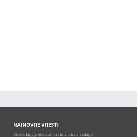
NAJNOVIJE VIJESTI
Stiže blagi predah od vrelina, ali ne zadugo