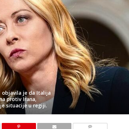
objavila je da Italija
a protiv Irana,
 situacije u regiji.