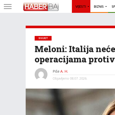
VIJESTI
BIZNIS
S
SVIJET
Meloni: Italija neć
operacijama protiv
Piše
A. H.
Objavljeno
08.07. 2026.