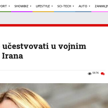
PORT
SHOWBIZ
LIFESTYLE
SCI-TECH
AUTO
ZANIMLJ
e učestvovati u vojnim
 Irana
59.7K