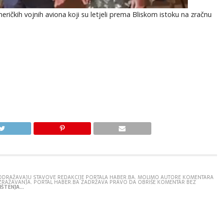
meričkih vojnih aviona koji su letjeli prema Bliskom istoku na zračnu
E ODRAŽAVAJU STAVOVE REDAKCIJE PORTALA HABER.BA. MOLIMO AUTORE KOMENTARA
IZRAŽAVANJA. PORTAL HABER.BA ZADRŽAVA PRAVO DA OBRIŠE KOMENTAR BEZ
ŠTENJA...