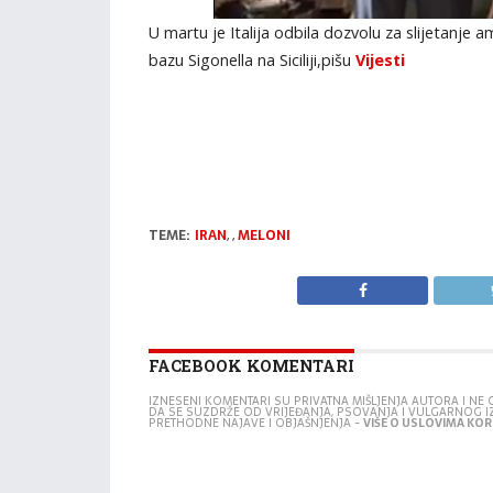
U martu je Italija odbila dozvolu za slijetanje a
bazu Sigonella na Siciliji,pišu
Vijesti
TEME:
IRAN
,
,
MELONI
FACEBOOK KOMENTARI
IZNESENI KOMENTARI SU PRIVATNA MIŠLJENJA AUTORA I N
DA SE SUZDRŽE OD VRIJEĐANJA, PSOVANJA I VULGARNOG 
PRETHODNE NAJAVE I OBJAŠNJENJA -
VIŠE O USLOVIMA KORI