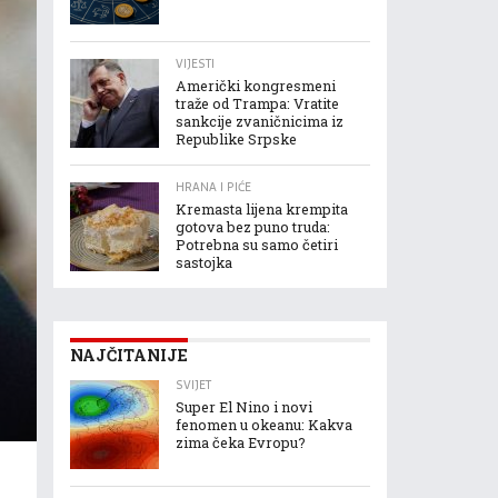
VIJESTI
Američki kongresmeni
traže od Trampa: Vratite
sankcije zvaničnicima iz
Republike Srpske
HRANA I PIĆE
Kremasta lijena krempita
gotova bez puno truda:
Potrebna su samo četiri
sastojka
NAJČITANIJE
SVIJET
Super El Nino i novi
fenomen u okeanu: Kakva
zima čeka Evropu?