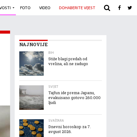
IVOSTI
FOTO
VIDEO
DOHABERITE VIJEST
ARHIVA
NAJNOVIJE
BIH
Stiže blagi predah od
vrelina, ali ne zadugo
SVIJET
Tajfun ide prema Japanu,
evakuisano gotovo 260.000
ljudi
SVAŠTARA
Dnevni horoskop za 7.
avgust 2026.