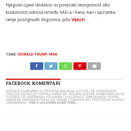
Njegove izjave dodatno su povećale neizvjesnost oko
budućnosti odnosa između SAD-a i Irana, kao i opstanka
ranije postignutih dogovora, pišu
Vijesti
.
TEME:
DONALD TRUMP
,
IRAN
FACEBOOK KOMENTARI
IZNESENI KOMENTARI SU PRIVATNA MIŠLJENJA AUTORA I NE ODRAŽAVAJU
STAVOVE REDAKCIJE PORTALA HABER.BA. MOLIMO AUTORE KOMENTARA DA SE
SUZDRŽE OD VRIJEĐANJA, PSOVANJA I VULGARNOG IZRAŽAVANJA. PORTAL
HABER.BA ZADRŽAVA PRAVO DA OBRIŠE KOMENTAR BEZ PRETHODNE NAJAVE I
OBJAŠNJENJA -
VIŠE O USLOVIMA KORIŠTENJA...