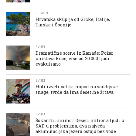
REGION
Hrvatska skuplja od Grčke, Italije,
Turske i Španije
SVIJET
Dramatične scene iz Kanade: Požar
uništava kuće, više od 20.000 ljudi
evakuisano
SVIJET
Huti izveli veliki napad na saudijske
snage, tvrde da ima desetine žrtava
SVIJET
Šokantni snimci: Deseci miliona ljudi u
SAD u problemima, dva najveća
akumulacijska jezera ostaju bez vode