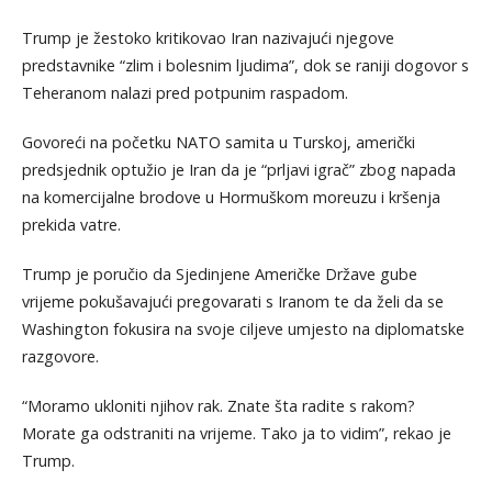
Trump je žestoko kritikovao Iran nazivajući njegove
predstavnike “zlim i bolesnim ljudima”, dok se raniji dogovor s
Teheranom nalazi pred potpunim raspadom.
Govoreći na početku NATO samita u Turskoj, američki
predsjednik optužio je Iran da je “prljavi igrač” zbog napada
na komercijalne brodove u Hormuškom moreuzu i kršenja
prekida vatre.
Trump je poručio da Sjedinjene Američke Države gube
vrijeme pokušavajući pregovarati s Iranom te da želi da se
Washington fokusira na svoje ciljeve umjesto na diplomatske
razgovore.
“Moramo ukloniti njihov rak. Znate šta radite s rakom?
Morate ga odstraniti na vrijeme. Tako ja to vidim”, rekao je
Trump.