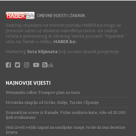
Sadržaji objavljeni na internet portalu HABER.ba mogu se
prenositi samo uz obavezu navođenja izvora. Iza zadnje
rečenice prenesenog ili citiranog teksta postaviti "hyperlink"
vezu na članak u obliku (
HABER.ba
).
Marketing
lista klijenata
koji su nam ukazali povjerenje.
ok
NAJNOVIJE VIJESTI
Netanyahu odbio Trumpov plan za Gazu
Hrvatska skuplja od Grčke, Italije, Turske i Španije
Dramatične scene iz Kanade: Požar uništava kuće, više od 20.000
ljudi evakuisano
Huti izveli veliki napad na saudijske snage, tvrde da ima desetine
žrtava