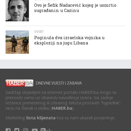
Ovo je Šefik Nadarević kojeg je usmrtio
sugrađanin u Cazinu
SVIJET
Poginula dva izraelska vojnika u
eksploziji na jugu Libana
Sadržaji objavljeni na internet portalu HABER.ba mogu se
prenositi samo uz obavezu navođenja izvora. Iza zadnje
rečenice prenesenog ili citiranog teksta postaviti "hyperlink"
vezu na članak u obliku (
HABER.ba
).
Marketing
lista klijenata
koji su nam ukazali povjerenje.
ok