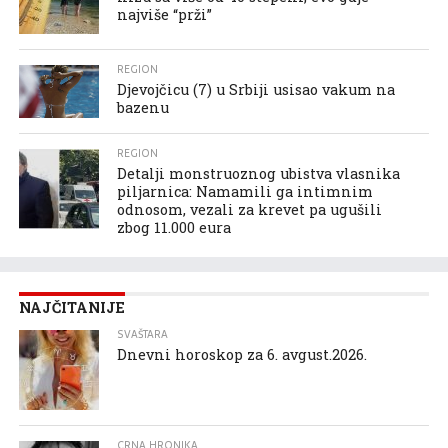
najviše “prži”
REGION
Djevojčicu (7) u Srbiji usisao vakum na
bazenu
REGION
Detalji monstruoznog ubistva vlasnika
piljarnica: Namamili ga intimnim
odnosom, vezali za krevet pa ugušili
zbog 11.000 eura
NAJČITANIJE
SVAŠTARA
Dnevni horoskop za 6. avgust.2026.
CRNA HRONIKA