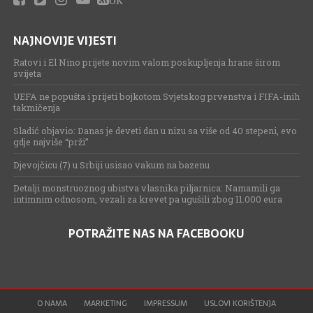
NAJNOVIJE VIJESTI
Ratovi i El Nino prijete novim valom poskupljenja hrane širom
svijeta
UEFA ne popušta i prijeti bojkotom Svjetskog prvenstva i FIFA-inih
takmičenja
Sladić objavio: Danas je deveti dan u nizu sa više od 40 stepeni, evo
gdje najviše “prži”
Djevojčicu (7) u Srbiji usisao vakum na bazenu
Detalji monstruoznog ubistva vlasnika piljarnica: Namamili ga
intimnim odnosom, vezali za krevet pa ugušili zbog 11.000 eura
POTRAŽITE NAS NA FACEBOOKU
O NAMA
MARKETING
IMPRESSUM
USLOVI KORIŠTENJA