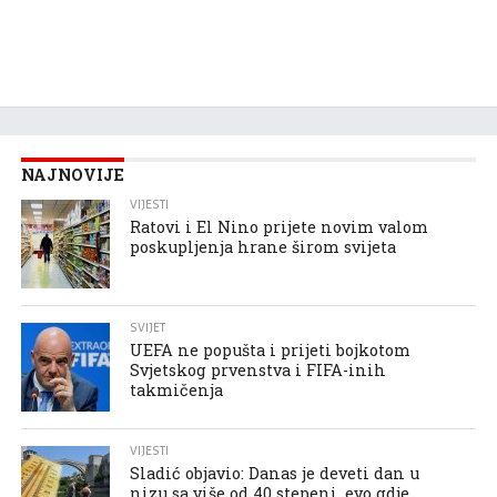
NAJNOVIJE
VIJESTI
Ratovi i El Nino prijete novim valom
poskupljenja hrane širom svijeta
SVIJET
UEFA ne popušta i prijeti bojkotom
Svjetskog prvenstva i FIFA-inih
takmičenja
VIJESTI
Sladić objavio: Danas je deveti dan u
nizu sa više od 40 stepeni, evo gdje