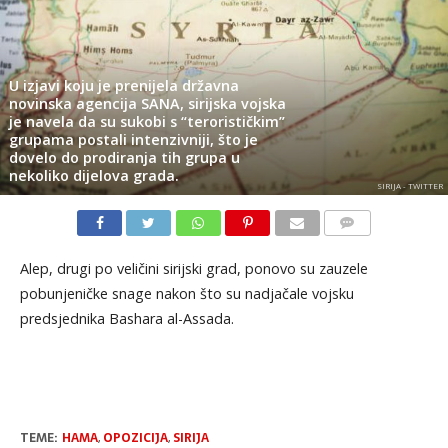
U izjavi koju je prenijela državna
novinska agencija SANA, sirijska vojska
je navela da su sukobi s “terorističkim”
grupama postali intenzivniji, što je
dovelo do prodiranja tih grupa u
nekoliko dijelova grada.
SIRIJA - TWITTER
KOMENTARI
Alep, drugi po veličini sirijski grad, ponovo su zauzele
pobunjeničke snage nakon što su nadjačale vojsku
predsjednika Bashara al-Assada.
TEME:
HAMA
,
OPOZICIJA
,
SIRIJA