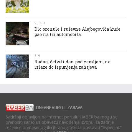
VIJESTI
Dio oronule i ruševne Alajbegovića kuće
pao na tri automobila
BIH
Rudari četvrti dan pod zemljom, ne
izlaze do ispunjenja zahtjeva
Sadržaji objavljeni na internet portalu HABER.ba mogu se
prenositi samo uz obavezu navođenja izvora. Iza zadnje
rečenice prenesenog ili citiranog teksta postaviti "hyperlink"