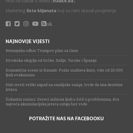
vezu na članak u obliku (
HABER.ba
).
Marketing
lista klijenata
koji su nam ukazali povjerenje.
ok
NAJNOVIJE VIJESTI
Netanyahu odbio Trumpov plan za Gazu
Hrvatska skuplja od Grčke, Italije, Turske i Španije
Dramatične scene iz Kanade: Požar uništava kuće, više od 20.000
ljudi evakuisano
Huti izveli veliki napad na saudijske snage, tvrde da ima desetine
žrtava
Šokantni snimci: Deseci miliona ljudi u SAD u problemima, dva
najveća akumulacijska jezera ostaju bez vode
POTRAŽITE NAS NA FACEBOOKU