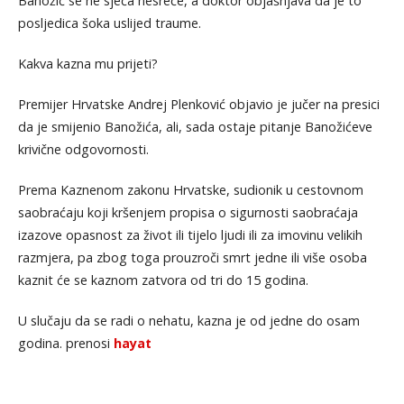
Banožić se ne sjeća nesreće, a doktor objašnjava da je to
posljedica šoka uslijed traume.
Kakva kazna mu prijeti?
Premijer Hrvatske Andrej Plenković objavio je jučer na presici
da je smijenio Banožića, ali, sada ostaje pitanje Banožićeve
krivične odgovornosti.
Prema Kaznenom zakonu Hrvatske, sudionik u cestovnom
saobraćaju koji kršenjem propisa o sigurnosti saobraćaja
izazove opasnost za život ili tijelo ljudi ili za imovinu velikih
razmjera, pa zbog toga prouzroči smrt jedne ili više osoba
kaznit će se kaznom zatvora od tri do 15 godina.
U slučaju da se radi o nehatu, kazna je od jedne do osam
godina. prenosi
hayat