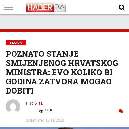
VIJESTI
BIZNIS
SPORT
SHOWBIZ
LIFESTYLE
SCI-
AUTO
ZANIMLJIVOSTI
FOTO
VIDEO
TV
VREMENSKA
STANJE NA
KURSNA
O
MARKETING
IMPRESSUM
KONTAKT
TECH
PROGRAM
PROGNOZA
PUTEVIMA
LISTA
NAMA
REGION
POZNATO STANJE
SMIJENJENOG HRVATSKOG
MINISTRA: EVO KOLIKO BI
GODINA ZATVORA MOGAO
DOBITI
Piše
S. H.
37.9K
Objavljeno
12.11. 2023.