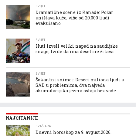
SVIJET
Dramatične scene iz Kanade: Požar
uništava kuće, više od 20.000 ljudi
evakuisano
SVIJET
Huti izveli veliki napad na saudijske
snage, tvrde da ima desetine žrtava
SVIJET
Šokantni snimci: Deseci miliona ljudi u
SAD u problemima, dva najveća
akumulacijska jezera ostaju bez vode
NAJČITANIJE
SVAŠTARA
Dnevni horoskop za 9. avgust.2026.