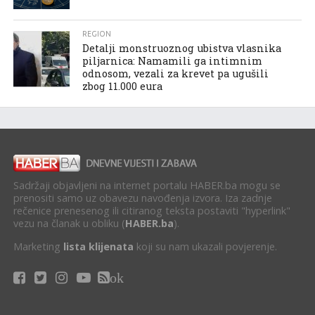
REGION
Detalji monstruoznog ubistva vlasnika
piljarnica: Namamili ga intimnim
odnosom, vezali za krevet pa ugušili
zbog 11.000 eura
Sadržaji objavljeni na internet portalu HABER.ba mogu se
prenositi samo uz obavezu navođenja izvora. Iza zadnje
rečenice prenesenog ili citiranog teksta postaviti "hyperlink"
vezu na članak u obliku (
HABER.ba
).
Marketing
lista klijenata
koji su nam ukazali povjerenje.
ok