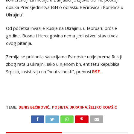
odluka Predsjedništva BiH o odlasku Bećirovića i Komšića u
Ukrajinu”.
Od početka invazije Rusije na Ukrajinu, u februaru prošle
godine, Bosna i Hercegovina nema jedinstven stav u vezi
ovog pitanja.
Zemlja se priklonila sankcijama Evropske unije prema Rusiji
zbog rata u Ukrajini, iako u njenom bh. entitetu Republika
Srpska, insistiraju na “neutralnosti”, prenosi
RSE.
TEME:
DENIS BEĆIROVIĆ
,
,
POSJETA
,
UKRAJINA
,
ŽELJKO KOMŠIĆ