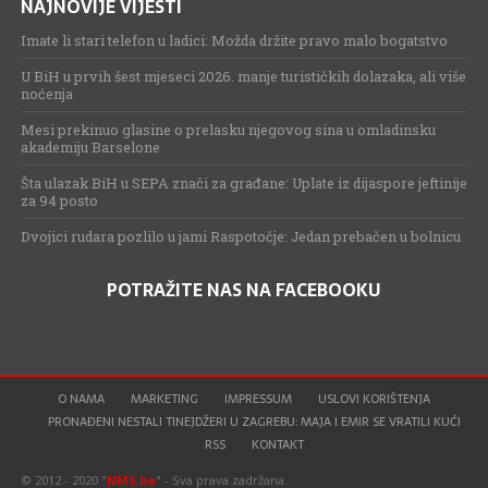
NAJNOVIJE VIJESTI
Imate li stari telefon u ladici: Možda držite pravo malo bogatstvo
U BiH u prvih šest mjeseci 2026. manje turističkih dolazaka, ali više
noćenja
Mesi prekinuo glasine o prelasku njegovog sina u omladinsku
akademiju Barselone
Šta ulazak BiH u SEPA znači za građane: Uplate iz dijaspore jeftinije
za 94 posto
Dvojici rudara pozlilo u jami Raspotočje: Jedan prebačen u bolnicu
POTRAŽITE NAS NA FACEBOOKU
O NAMA
MARKETING
IMPRESSUM
USLOVI KORIŠTENJA
PRONAĐENI NESTALI TINEJDŽERI U ZAGREBU: MAJA I EMIR SE VRATILI KUĆI
RSS
KONTAKT
© 2012 - 2020 "
NMS.ba
" - Sva prava zadržana.