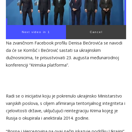
Next video in 1
Cancel
Na zvaničnom Facebook profilu Denisa Bećirovića se navodi
da će se Komšić i Bećirović sastati sa ukrajinskim
dužnosnicima, te prisustvovati 23. augusta međunarodnoj
konferenciji “Krimska platforma”.
Radi se o inicijativi koju je pokrenulo ukrajinsko Ministarstvo
vanjskih poslova, s ciljem afimiranja teritorijalnog integriteta i
cjelovitosti države, uključujući reintegraciju Krima kojeg je
Rusija o okupirala i anektirala 2014. godine.
“Bosna i Hercegovina na ovaj način iskazuje podršku Ukrajini”,