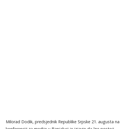
Milorad Dodik, predsjednik Republike Srpske 21. augusta na
konferenciji za medije u Banjaluci je izjavio da “ne postoji