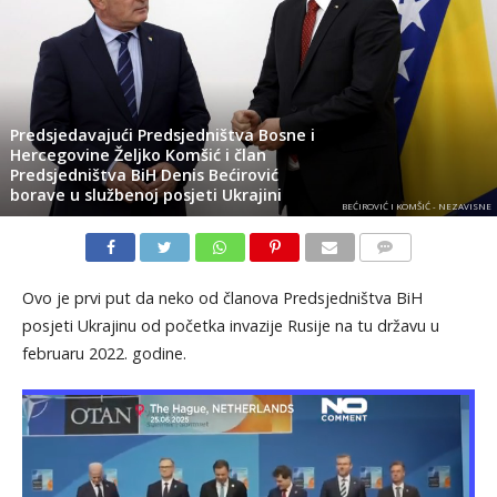
Predsjedavajući Predsjedništva Bosne i
Hercegovine Željko Komšić i član
Predsjedništva BiH Denis Bećirović
borave u službenoj posjeti Ukrajini
BEĆIROVIĆ I KOMŠIĆ - NEZAVISNE
KOMENTARI
Ovo je prvi put da neko od članova Predsjedništva BiH
posjeti Ukrajinu od početka invazije Rusije na tu državu u
februaru 2022. godine.