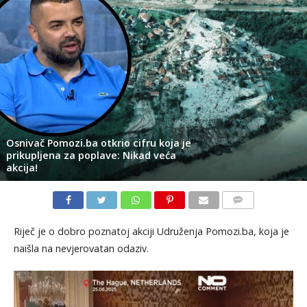
Osnivač Pomozi.ba otkrio cifru koja je
prikupljena za poplave: Nikad veća
akcija!
KOMENTARI
Riječ je o dobro poznatoj akciji Udruženja Pomozi.ba, koja je
naišla na nevjerovatan odaziv.