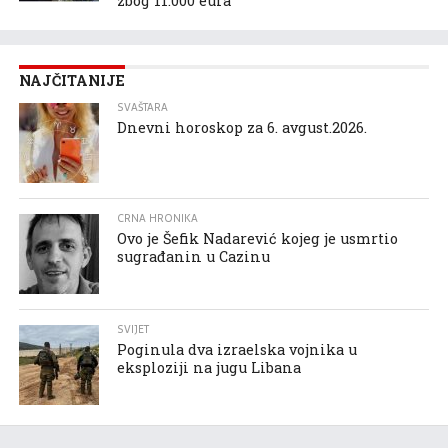
zbog 11.000 eura
NAJČITANIJE
SVAŠTARA
Dnevni horoskop za 6. avgust.2026.
CRNA HRONIKA
Ovo je Šefik Nadarević kojeg je usmrtio
sugrađanin u Cazinu
SVIJET
Poginula dva izraelska vojnika u
eksploziji na jugu Libana