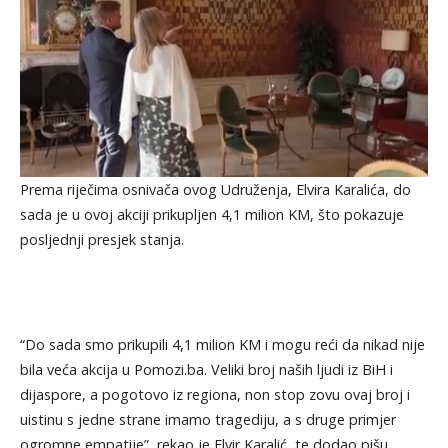
Prema riječima osnivača ovog Udruženja, Elvira Karalića, do
sada je u ovoj akciji prikupljen 4,1 milion KM, što pokazuje
posljednji presjek stanja.
“Do sada smo prikupili 4,1 milion KM i mogu reći da nikad nije
bila veća akcija u Pomozi.ba. Veliki broj naših ljudi iz BiH i
dijaspore, a pogotovo iz regiona, non stop zovu ovaj broj i
uistinu s jedne strane imamo tragediju, a s druge primjer
ogromne empatije”, rekao je Elvir Karalić, te dodao,pišu