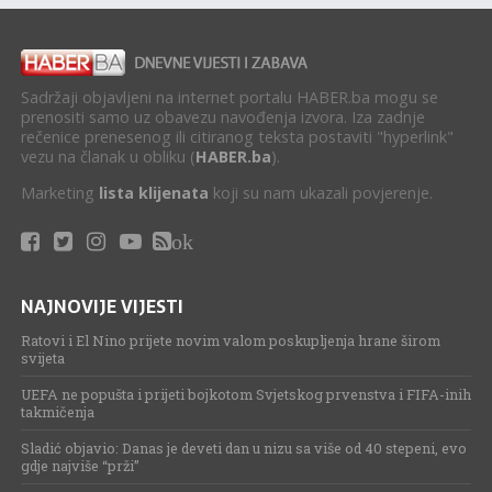
Sadržaji objavljeni na internet portalu HABER.ba mogu se
prenositi samo uz obavezu navođenja izvora. Iza zadnje
rečenice prenesenog ili citiranog teksta postaviti "hyperlink"
vezu na članak u obliku (
HABER.ba
).
Marketing
lista klijenata
koji su nam ukazali povjerenje.
ok
NAJNOVIJE VIJESTI
Ratovi i El Nino prijete novim valom poskupljenja hrane širom
svijeta
UEFA ne popušta i prijeti bojkotom Svjetskog prvenstva i FIFA-inih
takmičenja
Sladić objavio: Danas je deveti dan u nizu sa više od 40 stepeni, evo
gdje najviše “prži”