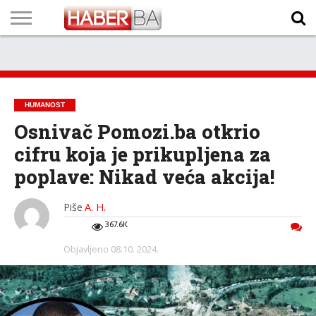
VIJESTI
BIZNIS
SPORT
SHOWBIZ
LIFESTYLE
SCI-
AUTO
ZANIMLJIVOSTI
FOTO
VIDEO
TV
VREMENSKA
STANJE NA
KURSNA
O
MARKETING
IMPRESSUM
KONTAKT
TECH
PROGRAM
PROGNOZA
PUTEVIMA
LISTA
NAMA
HUMANOST
Osnivač Pomozi.ba otkrio
cifru koja je prikupljena za
poplave: Nikad veća akcija!
Piše
A. H.
367.6K
Objavljeno
08.10. 2024.