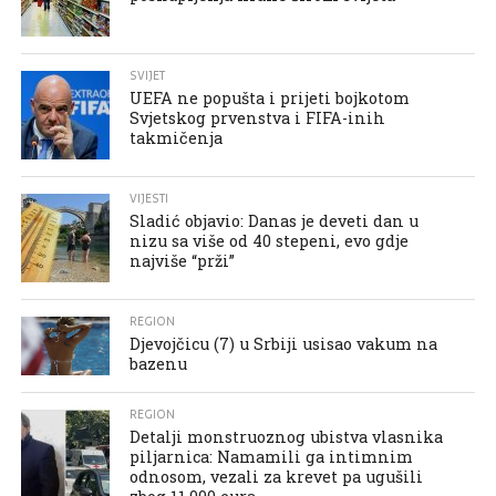
SVIJET
UEFA ne popušta i prijeti bojkotom
Svjetskog prvenstva i FIFA-inih
takmičenja
VIJESTI
Sladić objavio: Danas je deveti dan u
nizu sa više od 40 stepeni, evo gdje
najviše “prži”
REGION
Djevojčicu (7) u Srbiji usisao vakum na
bazenu
REGION
Detalji monstruoznog ubistva vlasnika
piljarnica: Namamili ga intimnim
odnosom, vezali za krevet pa ugušili