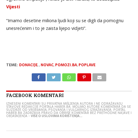
Vijesti
“Imamo desetine miliona ljudi koji su se digli da pomognu
unesrećenim i to je zaista lijepo vidjeti”.
TEME:
DONACIJE
,
,
NOVAC
,
POMOZI.BA
,
POPLAVE
FACEBOOK KOMENTARI
IZNESENI KOMENTARI SU PRIVATNA MIŠLJENJA AUTORA I NE ODRAŽAVAJU
STAVOVE REDAKCIJE PORTALA HABER.BA. MOLIMO AUTORE KOMENTARA DA SE
SUZDRŽE OD VRIJEĐANJA, PSOVANJA I VULGARNOG IZRAŽAVANJA. PORTAL
HABER.BA ZADRŽAVA PRAVO DA OBRIŠE KOMENTAR BEZ PRETHODNE NAJAVE I
OBJAŠNJENJA -
VIŠE O USLOVIMA KORIŠTENJA...