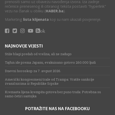
prenositi samo uz obavezu navođenja izvora. Iza zadnje
rečenice prenesenog ili citiranog teksta postaviti "hyperlink"
vezu na članak u obliku (
HABER.ba
).
Marketing
lista klijenata
koji su nam ukazali povjerenje.
ok
NAJNOVIJE VIJESTI
Stiže blagi predah od vrelina, ali ne zadugo
Tajfun ide prema Japanu, evakuisano gotovo 260.000 ljudi
Dnevni horoskop za 7. avgust 2026.
Američki kongresmeni traže od Trampa: Vratite sankcije
zvaničnicima iz Republike Srpske
Kremasta lijena krempita gotova bez puno truda: Potrebna su
samo četiri sastojka
POTRAŽITE NAS NA FACEBOOKU