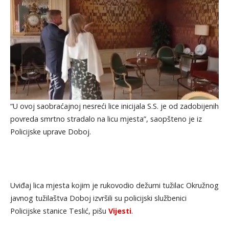
“U ovoj saobraćajnoj nesreći lice inicijala S.S. je od zadobijenih
povreda smrtno stradalo na licu mjesta”, saopšteno je iz
Policijske uprave Doboj.
Uviđaj lica mjesta kojim je rukovodio dežurni tužilac Okružnog
javnog tužilaštva Doboj izvršili su policijski službenici
Policijske stanice Teslić, pišu
Vijesti
.