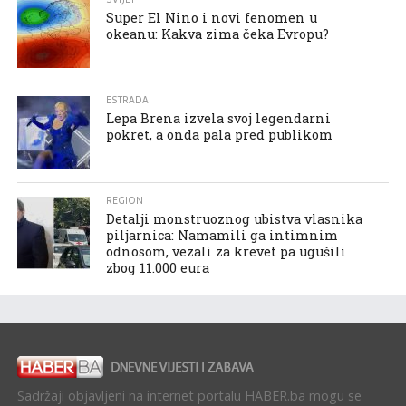
Super El Nino i novi fenomen u
okeanu: Kakva zima čeka Evropu?
ESTRADA
Lepa Brena izvela svoj legendarni
pokret, a onda pala pred publikom
REGION
Detalji monstruoznog ubistva vlasnika
piljarnica: Namamili ga intimnim
odnosom, vezali za krevet pa ugušili
zbog 11.000 eura
Sadržaji objavljeni na internet portalu HABER.ba mogu se