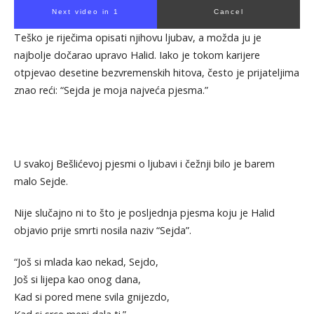
Next video in 1
Cancel
Teško je riječima opisati njihovu ljubav, a možda ju je
najbolje dočarao upravo Halid. Iako je tokom karijere
otpjevao desetine bezvremenskih hitova, često je prijateljima
znao reći: “Sejda je moja najveća pjesma.”
U svakoj Bešlićevoj pjesmi o ljubavi i čežnji bilo je barem
malo Sejde.
Nije slučajno ni to što je posljednja pjesma koju je Halid
objavio prije smrti nosila naziv “Sejda”.
“Još si mlada kao nekad, Sejdo,
Još si lijepa kao onog dana,
Kad si pored mene svila gnijezdo,