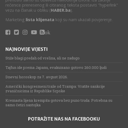
rečenice prenesenog ili citiranog teksta postaviti "hyperlink"
vezu na članak u obliku (
HABER.ba
).
Marketing
lista klijenata
koji su nam ukazali povjerenje.
ok
NAJNOVIJE VIJESTI
Stiže blagi predah od vrelina, ali ne zadugo
Tajfun ide prema Japanu, evakuisano gotovo 260.000 ljudi
Dnevni horoskop za 7. avgust 2026.
Američki kongresmeni traže od Trampa: Vratite sankcije
zvaničnicima iz Republike Srpske
Kremasta lijena krempita gotova bez puno truda: Potrebna su
samo četiri sastojka
POTRAŽITE NAS NA FACEBOOKU