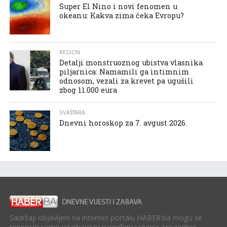
Super El Nino i novi fenomen u
okeanu: Kakva zima čeka Evropu?
REGION
Detalji monstruoznog ubistva vlasnika
piljarnica: Namamili ga intimnim
odnosom, vezali za krevet pa ugušili
zbog 11.000 eura
SVAŠTARA
Dnevni horoskop za 7. avgust 2026.
Sadržaji objavljeni na internet portalu HABER.ba mogu se
prenositi samo uz obavezu navođenja izvora. Iza zadnje