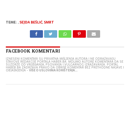
TEME:
,
SEJDA BEŠLIĆ
,
SMRT
FACEBOOK KOMENTARI
IZNESENI KOMENTARI SU PRIVATNA MIŠLJENJA AUTORA I NE ODRAŽAVAJU
STAVOVE REDAKCIJE PORTALA HABER.BA. MOLIMO AUTORE KOMENTARA DA SE
SUZDRŽE OD VRIJEĐANJA, PSOVANJA I VULGARNOG IZRAŽAVANJA. PORTAL
HABER.BA ZADRŽAVA PRAVO DA OBRIŠE KOMENTAR BEZ PRETHODNE NAJAVE I
OBJAŠNJENJA -
VIŠE O USLOVIMA KORIŠTENJA...