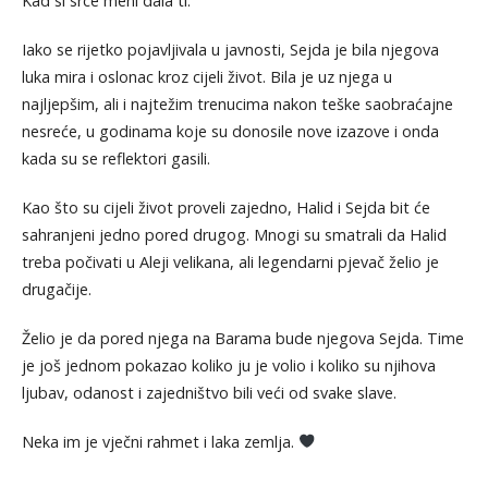
Kad si srce meni dala ti.”
Iako se rijetko pojavljivala u javnosti, Sejda je bila njegova
luka mira i oslonac kroz cijeli život. Bila je uz njega u
najljepšim, ali i najtežim trenucima nakon teške saobraćajne
nesreće, u godinama koje su donosile nove izazove i onda
kada su se reflektori gasili.
Kao što su cijeli život proveli zajedno, Halid i Sejda bit će
sahranjeni jedno pored drugog. Mnogi su smatrali da Halid
treba počivati u Aleji velikana, ali legendarni pjevač želio je
drugačije.
Želio je da pored njega na Barama bude njegova Sejda. Time
je još jednom pokazao koliko ju je volio i koliko su njihova
ljubav, odanost i zajedništvo bili veći od svake slave.
Neka im je vječni rahmet i laka zemlja.