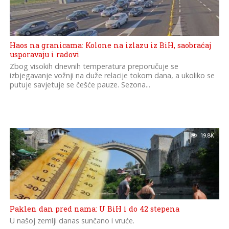
Haos na granicama: Kolone na izlazu iz BiH, saobraćaj
usporavaju i radovi
Zbog visokih dnevnih temperatura preporučuje se
izbjegavanje vožnji na duže relacije tokom dana, a ukoliko se
putuje savjetuje se češće pauze. Sezona...
19.8K
Paklen dan pred nama: U BiH i do 42 stepena
U našoj zemlji danas sunčano i vruće.