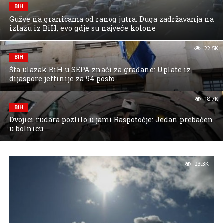
BIH
Gužve na granicama od ranog jutra: Duga zadržavanja na
izlazu iz BiH, evo gdje su najveće kolone
22.5K
BIH
Šta ulazak BiH u SEPA znači za građane: Uplate iz
dijaspore jeftinije za 94 posto
18.7K
BIH
Dvojici rudara pozlilo u jami Raspotočje: Jedan prebačen
u bolnicu
23.3K