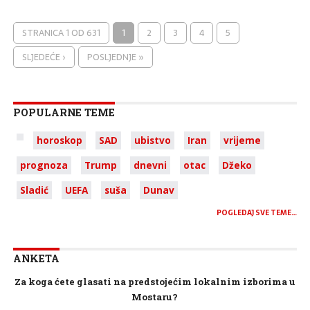
STRANICA 1 OD 631
1
2
3
4
5
SLJEDEĆE ›
POSLJEDNJE »
POPULARNE TEME
horoskop
SAD
ubistvo
Iran
vrijeme
prognoza
Trump
dnevni
otac
Džeko
Sladić
UEFA
suša
Dunav
POGLEDAJ SVE TEME…
ANKETA
Za koga ćete glasati na predstojećim lokalnim izborima u
Mostaru?