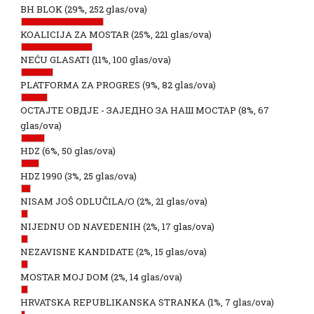
BH BLOK
(29%, 252 glas/ova)
KOALICIJA ZA MOSTAR
(25%, 221 glas/ova)
NEĆU GLASATI
(11%, 100 glas/ova)
PLATFORMA ZA PROGRES
(9%, 82 glas/ova)
ОСТАЈТЕ ОВДЈЕ - ЗАЈЕДНО ЗА НАШ МОСТАР
(8%, 67
glas/ova)
HDZ
(6%, 50 glas/ova)
HDZ 1990
(3%, 25 glas/ova)
NISAM JOŠ ODLUČILA/O
(2%, 21 glas/ova)
NIJEDNU OD NAVEDENIH
(2%, 17 glas/ova)
NEZAVISNE KANDIDATE
(2%, 15 glas/ova)
MOSTAR MOJ DOM
(2%, 14 glas/ova)
HRVATSKA REPUBLIKANSKA STRANKA
(1%, 7 glas/ova)