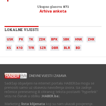
Ukupno glasova:
871
Arhiva anketa
LOKALNE VIJESTI
USK
PK
TK
ZDK
BPK
SBK
HNK
ZHK
KS
K10
TFR
SZR
DBR
BLR
BD
Sadržaji objavljeni na internet portalu HABER.ba mogu se
prenositi samo uz obavezu navođenja izvora. Iza zadnje
rečenice prenesenog ili citiranog teksta postaviti "hyperlink"
vezu na članak u obliku (
HABER.ba
).
Marketing
lista klijenata
koji su nam ukazali povjerenje.