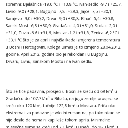
spremni: Bjelašnica -19,0 °C i +13,8 °C, Ivan-sedlo -9,7 i +25,7,
Livno -9,0 i +28,1, Bugojno -7,8 i +29,3, Jajce -7,5 i +30,1,
Sarajevo -9,0 i +30,2, Drvar -9,0 i +30,8, Bihać -5,4 i +30,8,
Sanski Most -6,3 i +30,9, Gradačac -4,0 i +31,0, Stolac -2,0 i
+31,0, Tuzla -6,6 i +31,6, Mostar -1,2 i +31,8, Zenica -6,2 °C i
+33,1 °C što je za april i najviša ikada izmjerena temperatura
u Bosni i Hercegovini. Kolega Birnas je to izmjerio 28.04.2012.
godine. April 2012. godine bio je rekordan i u Bugojnu,
Drvaru, Livnu, Sanskom Mostu i na Ivan-sedlu.
Što se tiče padavina, prosjeci u Bosni se kreću od 69 l/m² u
Gradačcu do 107,7 l/m² u Bihaću, na jugu zemlje prosjeci se
kreću oko 120 l/m², tačnije 122,8 l/m² u Mostaru. Priča oko
ekstrema i za padavine je vrlo interesantna, pa tako nikad se
nije desilo da nema ni kapi kiše tokom aprila. Minimalne
mjesečne sume se kreću od 2,1 l/m² u Bihaću do 18,3 l/m² u