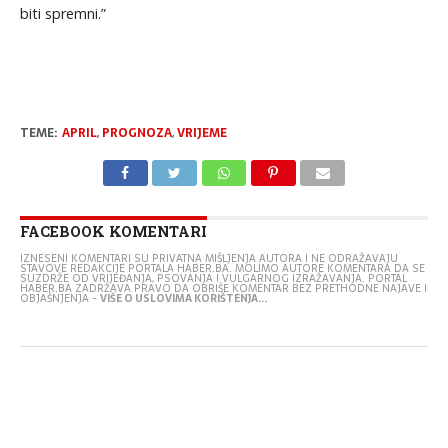
biti spremni.”
TEME:
APRIL
,
PROGNOZA
,
VRIJEME
FACEBOOK KOMENTARI
IZNESENI KOMENTARI SU PRIVATNA MIŠLJENJA AUTORA I NE ODRAŽAVAJU
STAVOVE REDAKCIJE PORTALA HABER.BA. MOLIMO AUTORE KOMENTARA DA SE
SUZDRŽE OD VRIJEĐANJA, PSOVANJA I VULGARNOG IZRAŽAVANJA. PORTAL
HABER.BA ZADRŽAVA PRAVO DA OBRIŠE KOMENTAR BEZ PRETHODNE NAJAVE I
OBJAŠNJENJA -
VIŠE O USLOVIMA KORIŠTENJA...