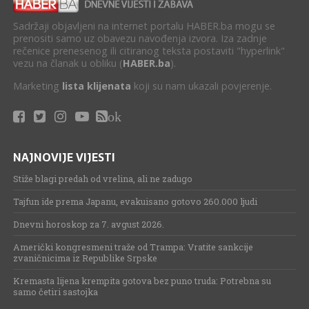
Sadržaji objavljeni na internet portalu HABER.ba mogu se
prenositi samo uz obavezu navođenja izvora. Iza zadnje
rečenice prenesenog ili citiranog teksta postaviti "hyperlink"
vezu na članak u obliku (
HABER.ba
).
Marketing
lista klijenata
koji su nam ukazali povjerenje.
ok
NAJNOVIJE VIJESTI
Stiže blagi predah od vrelina, ali ne zadugo
Tajfun ide prema Japanu, evakuisano gotovo 260.000 ljudi
Dnevni horoskop za 7. avgust 2026.
Američki kongresmeni traže od Trampa: Vratite sankcije
zvaničnicima iz Republike Srpske
Kremasta lijena krempita gotova bez puno truda: Potrebna su
samo četiri sastojka