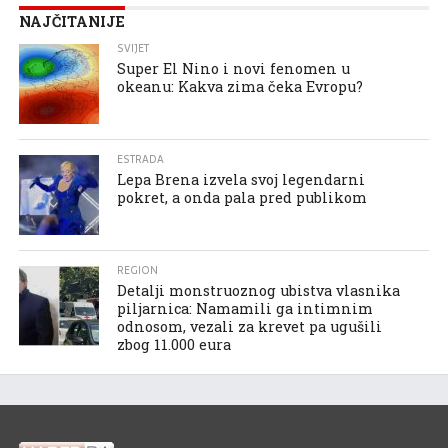
NAJČITANIJE
SVIJET
Super El Nino i novi fenomen u
okeanu: Kakva zima čeka Evropu?
ESTRADA
Lepa Brena izvela svoj legendarni
pokret, a onda pala pred publikom
REGION
Detalji monstruoznog ubistva vlasnika
piljarnica: Namamili ga intimnim
odnosom, vezali za krevet pa ugušili
zbog 11.000 eura