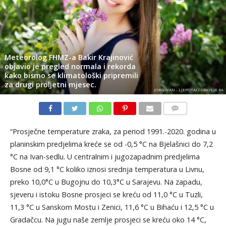
Meteorolog FHMZ-a Bakir Krajinović
objavio je pregled normala i rekorda
kako bismo se klimatološki pripremili
za drugi proljetni mjesec.
JORGOVAN - LJEPOTAIZDRAVLJE.BA
KOMENTARI
“Prosječne temperature zraka, za period 1991.-2020. godina u
planinskim predjelima kreće se od -0,5 °C na Bjelašnici do 7,2
°C na Ivan-sedlu. U centralnim i jugozapadnim predjelima
Bosne od 9,1 °C koliko iznosi srednja temperatura u Livnu,
preko 10,0°C u Bugojnu do 10,3°C u Sarajevu. Na zapadu,
sjeveru i istoku Bosne prosjeci se kreću od 11,0 °C u Tuzli,
11,3 °C u Sanskom Mostu i Zenici, 11,6 °C u Bihaću i 12,5 °C u
Gradačcu. Na jugu naše zemlje prosjeci se kreću oko 14 °C,