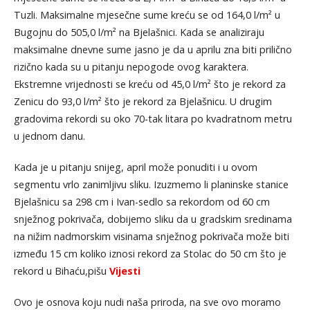
Tuzli. Maksimalne mjesečne sume kreću se od 164,0 l/m² u
Bugojnu do 505,0 l/m² na Bjelašnici. Kada se analiziraju
maksimalne dnevne sume jasno je da u aprilu zna biti prilično
rizično kada su u pitanju nepogode ovog karaktera.
Ekstremne vrijednosti se kreću od 45,0 l/m² što je rekord za
Zenicu do 93,0 l/m² što je rekord za Bjelašnicu. U drugim
gradovima rekordi su oko 70-tak litara po kvadratnom metru
u jednom danu.
Kada je u pitanju snijeg, april može ponuditi i u ovom
segmentu vrlo zanimljivu sliku. Izuzmemo li planinske stanice
Bjelašnicu sa 298 cm i Ivan-sedlo sa rekordom od 60 cm
snježnog pokrivača, dobijemo sliku da u gradskim sredinama
na nižim nadmorskim visinama snježnog pokrivača može biti
između 15 cm koliko iznosi rekord za Stolac do 50 cm što je
rekord u Bihaću,pišu
Vijesti
Ovo je osnova koju nudi naša priroda, na sve ovo moramo