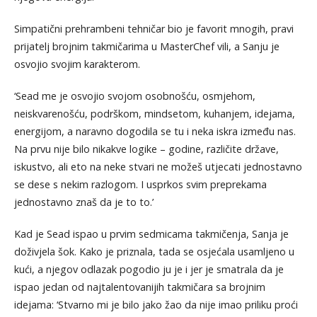
Simpatični prehrambeni tehničar bio je favorit mnogih, pravi
prijatelj brojnim takmičarima u MasterChef vili, a Sanju je
osvojio svojim karakterom.
‘Sead me je osvojio svojom osobnošću, osmjehom,
neiskvarenošću, podrškom, mindsetom, kuhanjem, idejama,
energijom, a naravno dogodila se tu i neka iskra između nas.
Na prvu nije bilo nikakve logike – godine, različite države,
iskustvo, ali eto na neke stvari ne možeš utjecati jednostavno
se dese s nekim razlogom. I usprkos svim preprekama
jednostavno znaš da je to to.’
Kad je Sead ispao u prvim sedmicama takmičenja, Sanja je
doživjela šok. Kako je priznala, tada se osjećala usamljeno u
kući, a njegov odlazak pogodio ju je i jer je smatrala da je
ispao jedan od najtalentovanijih takmičara sa brojnim
idejama: ‘Stvarno mi je bilo jako žao da nije imao priliku proći