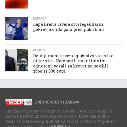
ESTRADA
Lepa Brena izvela svoj legendarni
pokret, a onda pala pred publikom
REGION
Detalji monstruoznog ubistva vlasnika
piljarnica: Namamili ga intimnim
odnosom, vezali za krevet pa ugušili
zbog 11.000 eura
Sadržaji objavljeni na internet portalu HABER.ba mogu se
prenositi samo uz obavezu navođenja izvora. Iza zadnje
rečenice prenesenog ili citiranog teksta postaviti "hyperlink"
vezu na članak u obliku (
HABER.ba
).