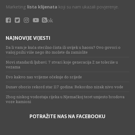
Marketing
lista klijenata
koji su nam ukazali povjerenje.
ok
NAJNOVIJE VIJESTI
Da li vam je kuća sterilno čista ili uvijek u haosu? Ovo govori o
vašoj psihi više nego što možete da zamislite
Novi standardi ljubavi: 7 stvari koje generacija Z ne toleriše u
vezama
Evo kakvo nas vrijeme očekuje do srijede
Dunav oborio rekord star 117 godina: Rekordno nizak nivo vode
Zbog niskog vodostaja rijeka u Njemačkoj teret umjesto brodova
voze kamioni
POTRAŽITE NAS NA FACEBOOKU