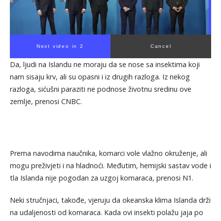
Next video in 1
Cancel
Da, ljudi na Islandu ne moraju da se nose sa insektima koji
nam sisaju krv, ali su opasni i iz drugih razloga. Iz nekog
razloga, sićušni paraziti ne podnose životnu sredinu ove
zemlje, prenosi CNBC.
Prema navodima naučnika, komarci vole vlažno okruženje, ali
mogu preživjeti i na hladnoći. Međutim, hemijski sastav vode i
tla Islanda nije pogodan za uzgoj komaraca, prenosi N1.
Neki stručnjaci, takođe, vjeruju da okeanska klima Islanda drži
na udaljenosti od komaraca. Kada ovi insekti polažu jaja po