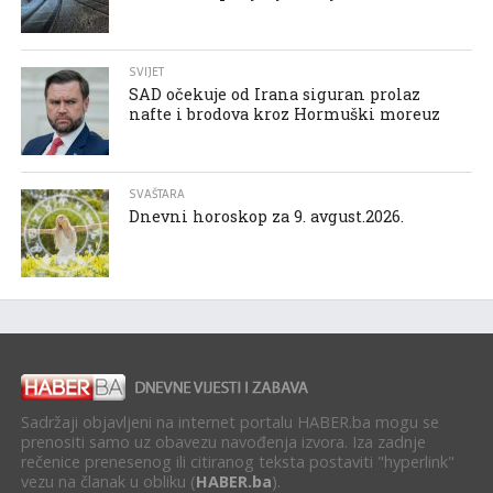
SVIJET
SAD očekuje od Irana siguran prolaz
nafte i brodova kroz Hormuški moreuz
SVAŠTARA
Dnevni horoskop za 9. avgust.2026.
Sadržaji objavljeni na internet portalu HABER.ba mogu se
prenositi samo uz obavezu navođenja izvora. Iza zadnje
rečenice prenesenog ili citiranog teksta postaviti "hyperlink"
vezu na članak u obliku (
HABER.ba
).